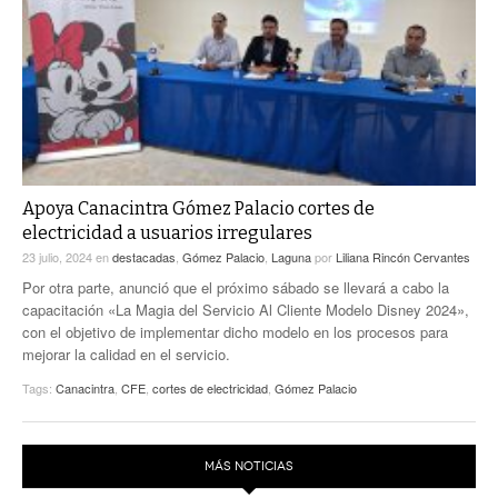
Apoya Canacintra Gómez Palacio cortes de
electricidad a usuarios irregulares
23 julio, 2024
en
destacadas
,
Gómez Palacio
,
Laguna
por
Liliana Rincón Cervantes
Por otra parte, anunció que el próximo sábado se llevará a cabo la
capacitación «La Magia del Servicio Al Cliente Modelo Disney 2024»,
con el objetivo de implementar dicho modelo en los procesos para
mejorar la calidad en el servicio.
Tags:
Canacintra
,
CFE
,
cortes de electricidad
,
Gómez Palacio
MÁS NOTICIAS