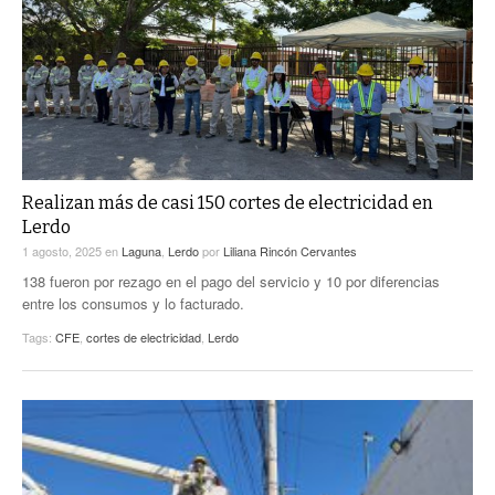
ACTUALIDADES GREM
PC29
EL EXACTO
GLOBO
EXA INFORMA
CONTEXTOS
DIÁLOGOS CON LA HISTORIA
TRAYECTO LAGUNA
TWEETS AND BEATS
A MEDIA MAÑANA
LA MEJOR 97.1 ESTÉREO GALLITO
A TODA LEY
Realizan más de casi 150 cortes de electricidad en
ACTUALIDADES GREM
Lerdo
ENTRE LAGUNEROS
PULSO
1 agosto, 2025
en
Laguna
,
Lerdo
por
Liliana Rincón Cervantes
138 fueron por rezago en el pago del servicio y 10 por diferencias
LA MEJOR INFORMACIÓN
entre los consumos y lo facturado.
Tags:
CFE
,
cortes de electricidad
,
Lerdo