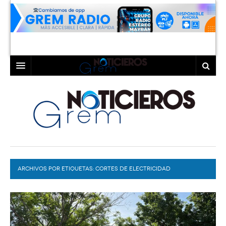
INICIO
LAGUNA
COAHUILA
TORREÓN
DURANGO
GÓMEZ PALACIO
ARCHIVOS POR ETIQUETAS:
DEPORTES
LERDO
CORTES DE ELECTRICIDAD
PROGRAMAS
COLABORADORES
EXA