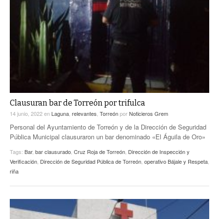
Clausuran bar de Torreón por trifulca
14 junio, 2022
en
Laguna
,
relevantes
,
Torreón
por
Noticieros Grem
Personal del Ayuntamiento de Torreón y de la Dirección de Seguridad
Pública Municipal clausuraron un bar denominado «El Águila de Oro»
Tags:
Bar
,
bar clausurado
,
Cruz Roja de Torreón
,
Dirección de Inspección y
Verificación
,
Dirección de Seguridad Pública de Torreón
,
operativo Bájale y Respeta
,
riña