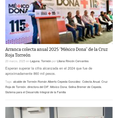
Arranca colecta anual 2025 “México Dona” de la Cruz
Roja Torreón
20 marzo, 2025
en
Laguna
,
Torreón
por
Liliana Rincón Cervantes
Esperan superar la cifra alcanzada en el 2024 que fue de
aproximadamente 860 mil pesos.
Tags:
alcalde de Torreón Román Alberto Cepeda González
,
Colecta Anual
,
Cruz
Roja de Torreón
,
directora del DIF
,
México Dona
,
Selina Bremer de Cepeda
,
Sistema para el Desarrollo Integral de la Familia