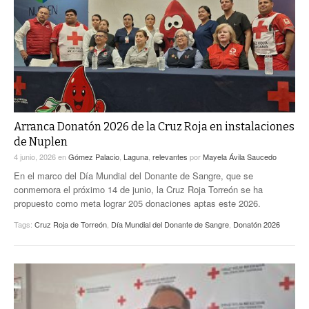
ACTUALIDADES GREM
PC29
EL EXACTO
GLOBO
EXA INFORMA
CONTEXTOS
DIÁLOGOS CON LA HISTORIA
TRAYECTO LAGUNA
TWEETS AND BEATS
A MEDIA MAÑANA
LA MEJOR 97.1 ESTÉREO GALLITO
A TODA LEY
Arranca Donatón 2026 de la Cruz Roja en instalaciones
ACTUALIDADES GREM
de Nuplen
ENTRE LAGUNEROS
PULSO
4 junio, 2026
en
Gómez Palacio
,
Laguna
,
relevantes
por
Mayela Ávila Saucedo
En el marco del Día Mundial del Donante de Sangre, que se
LA MEJOR INFORMACIÓN
conmemora el próximo 14 de junio, la Cruz Roja Torreón se ha
propuesto como meta lograr 205 donaciones aptas este 2026.
Tags:
Cruz Roja de Torreón
,
Día Mundial del Donante de Sangre
,
Donatón 2026