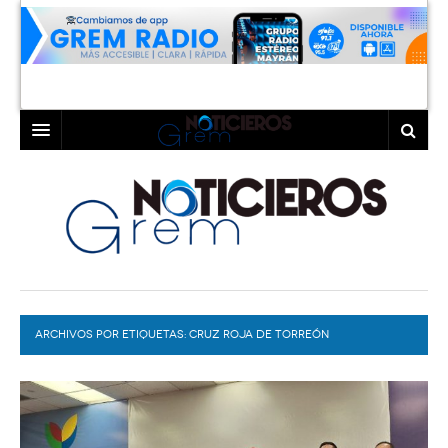
INICIO
LAGUNA
COAHUILA
TORREÓN
DURANGO
GÓMEZ PALACIO
ARCHIVOS POR ETIQUETAS:
DEPORTES
LERDO
CRUZ ROJA DE TORREÓN
PROGRAMAS
COLABORADORES
EXA