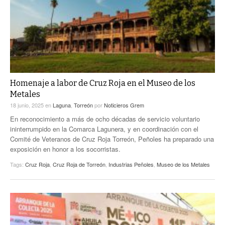
Homenaje a labor de Cruz Roja en el Museo de los
Metales
18 junio, 2025
en
Laguna
,
Torreón
por
Noticieros Grem
En reconocimiento a más de ocho décadas de servicio voluntario
ininterrumpido en la Comarca Lagunera, y en coordinación con el
Comité de Veteranos de Cruz Roja Torreón, Peñoles ha preparado una
exposición en honor a los socorristas.
Tags:
Cruz Roja
,
Cruz Roja de Torreón
,
Industrias Peñoles
,
Museo de los Metales