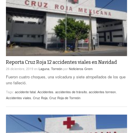
Reporta Cruz Roja 12 accidentes viales en Navidad
26 diciembre, 2019
en
Laguna
,
Torreón
por
Noticieros Grem
Fueron cuatro choques, una volcadura y siete atropellados de los que
uno falleció.
Tags:
accidente fatal
,
Accidentes
,
accidentes de tránsito
,
accidentes torreon
,
Accidentes viales
,
Cruz Roja
,
Cruz Roja de Torreón