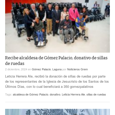
Recibe alcaldesa de Gómez Palacio, donativo de sillas
de ruedas
2 diciembre, 2024
en
Gómez Palacio
,
Laguna
por
Noticieros Grem
Leticia Herrera Ale, recibió la donación de sillas de ruedas por parte
de los representantes de la Iglesia de Jesucristo de los Santos de los
Últimos Días, con lo cual beneficiará a 350 gomezpalatinos
Tags:
alcaldesa de Gómez Palacio
,
donativo
,
Leticia Herrera Ale
,
sillas de ruedas