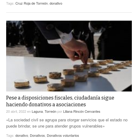
Tags:
Cruz Roja de Torreón
,
donativo
Pese a disposiciones fiscales, ciudadanía sigue
haciendo donativos a asociaciones
20 abril, 2022
en
Laguna
,
Torreón
por
Liliana Rincón Cervantes
«La sociedad civil se agrupa para otorgar servicios que el estado no
puede brindar, se une para atender grupos vulnerables»
Tags:
donativo
,
Donativos
,
Donativos voluntarios