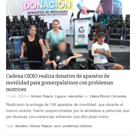
Cadena OXXO realiza donativo de aparatos de
movilidad para gomezpalatinos con problemas
motrices
11 julio, 2024
en
Gómez Palacio
,
Laguna
,
relevantes
por
Liliana Rincón Cervantes
Realizaron la entrega de 106 aparatos de movilidad, que durante el
mismo evento, fueron proporcionados por la alcaldesa a personas que
por diversas circunstancias enfrentan una dificultad motriz.
Tags:
donativo
,
Gómez Palacio
,
oxxo
,
problemas motrices