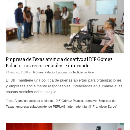
Empresa de Texas anuncia donativo al DIF Gómez
Palacio tras recorrer asilos e internado
24 marzo, 2026
en
Gómez Palacio
,
Laguna
por
Noticieros Grem
El DIF mantiene una política de puertas abiertas para organizaciones
y empresas socialmente responsables, interesadas en sumarse a las
causas sociales del municipio.
Tags:
Anuncian
,
asilo de ancianos
,
DIF Gómez Palacio
,
donativo
,
Empresa de
Texas
,
empresa estadounidense PERLAG
,
Internado Infantil “Francisco Zarco”