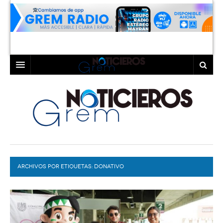
INICIO
LAGUNA
COAHUILA
TORREÓN
DURANGO
GÓMEZ PALACIO
ARCHIVOS POR ETIQUETAS:
DEPORTES
LERDO
DONATIVO
PROGRAMAS
COLABORADORES
EXA