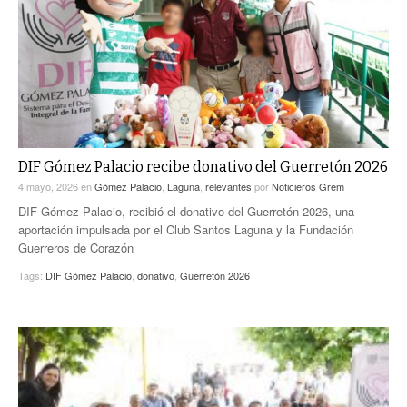
ACTUALIDADES GREM
PC29
EL EXACTO
GLOBO
EXA INFORMA
CONTEXTOS
DIÁLOGOS CON LA HISTORIA
TRAYECTO LAGUNA
TWEETS AND BEATS
A MEDIA MAÑANA
LA MEJOR 97.1 ESTÉREO GALLITO
A TODA LEY
DIF Gómez Palacio recibe donativo del Guerretón 2026
ACTUALIDADES GREM
4 mayo, 2026
en
Gómez Palacio
,
Laguna
,
relevantes
por
Noticieros Grem
ENTRE LAGUNEROS
PULSO
DIF Gómez Palacio, recibió el donativo del Guerretón 2026, una
aportación impulsada por el Club Santos Laguna y la Fundación
LA MEJOR INFORMACIÓN
Guerreros de Corazón
Tags:
DIF Gómez Palacio
,
donativo
,
Guerretón 2026