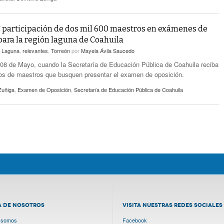
 participación de dos mil 600 maestros en exámenes de
para la región laguna de Coahuila
n
Laguna
,
relevantes
,
Torreón
por
Mayela Ávila Saucedo
 08 de Mayo, cuando la Secretaría de Educación Pública de Coahuila reciba
os de maestros que busquen presentar el examen de oposición.
Zuñiga
,
Examen de Oposición
,
Secretaría de Educación Pública de Coahuila
A DE NOSOTROS
VISITA NUESTRAS REDES SOCIALES
 somos
Facebook