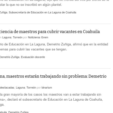
lar la que no se inscribió en algún plantel.
Zuñiga
,
Subsecretaría de Educación en La Laguna de Coahuila
ciencia de maestros para cubrir vacantes en Coahuila
en
Laguna
,
Torreón
por
Noticieros Grem
rio de Educación en La Laguna, Demetrio Zuñiga, afirmó que en la entidad
lemas para cubrir las vacantes que se tengan.
Demetrio Zuñiga
,
Evaluación docente
na, maestros estarán trabajando sin problema: Demetrio
destacadas
,
Laguna
,
Torreón
por
binarium
la gran mayoría de los casos los maestros van a estar trabajando sin
ma», declaró el subsecretario de Educación en La Laguna de Coahuila,
ga.
ahuila
,
Demetrio Zuñiga