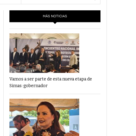
- 6 junio,
Los Dichos Y La Velocidad Por PC29
2022
MÁS NOTICIAS
‘Los Partidos Políticos No Merecen
- 18 mayo, 2022
Financiamiento’ Por PC29
‘La Laguna: Bomba De Tiempo Por Falta De
- 17 mayo, 2021
Planeación’ Por PC29
‘Las Corrupciones, Sus Formas Y Efectos’ Por
- 7 mayo, 2021
PC29
Vamos a ser parte de esta nueva etapa de
Simas: gobernador