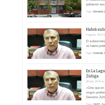
población esco
Tags:
Demetrio 
Habrá sufi
5 agosto, 2015
El subsecreta
no habrá prob
Tags:
Coahuila
,
En La Lagu
Zúñiga
28 julio, 2015
en
«Creo que en 
ningún proble
Demetrio Zúñi
Tags:
CNTE
,
Co