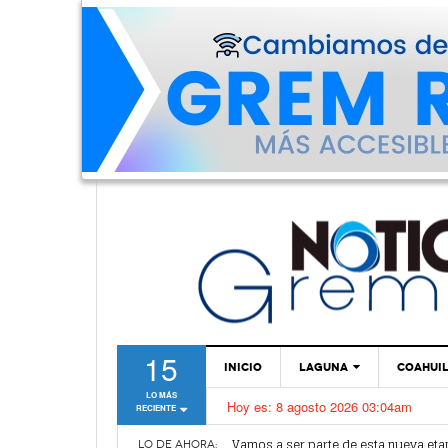
15
INICIO
LAGUNA
COAHUI
LO MÁS
Hoy es:
8 agosto 2026 03:04am
RECIENTE
TORREÓN
Vamos a ser parte de esta nueva et
GÓMEZ PALACIO
LO DE AHORA: