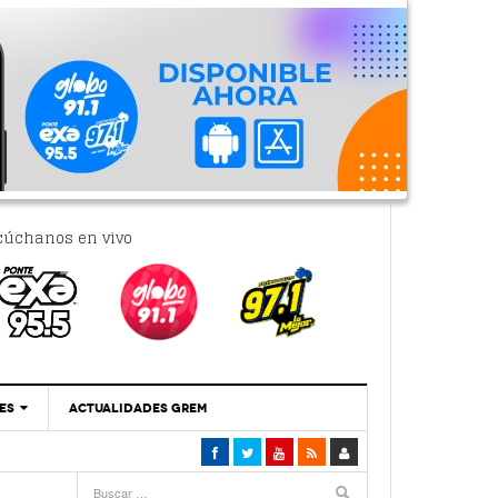
cúchanos en vivo
ES
ACTUALIDADES GREM
‘Se Vale Soñar Con Una Contraloría Ciudadana’
- 6 febrero, 2023
Por PC29