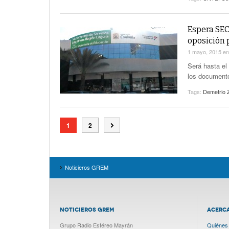
Espera SEC
oposición 
1 mayo, 2015
e
Será hasta el
los document
Tags:
Demetrio 
1
2
Noticieros GREM
NOTICIEROS GREM
ACERC
Grupo Radio Estéreo Mayrán
Quiénes