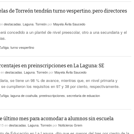
las de Torreón tendrán turno vespertino, pero directores
en
destacadas
,
Laguna
,
Torreón
por
Mayela Ávila Saucedo
erá concedido a un plantel de nivel preescolar, otro a una secundaria y el
ias.
Zuñiga
,
turno vespertino
centajes en preinscripciones en La Laguna: SE
6
en
destacadas
,
Laguna
,
Torreón
por
Mayela Ávila Saucedo
daria, se tiene un 98 % de avance, mientras que, en nivel primaria y
a se cumplieron los requisitos en 97 y 38 por ciento, respectivamente.
Zuñiga
,
laguna de coahuila
,
preeinscripciones
,
secretaria de eduacion
 último mes para acomodar a alumnos sin escuela
015
en
destacadas
,
Laguna
,
Torreón
por
Noticieros Grem
rio de Educación en La Laguna, dijo que es menos del tres por ciento de la