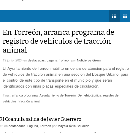
a Saludable; van por red para comunidades rurales
- hace 11 horas -
DIÁLOGOS CON LA
- hace 12 horas -
Detectan Robo A Través Del C2
voto ciudadano a 50 jueces en 2028
- hace 12 horas -
HISTORIA
na Lerdo; cámaras captan a responsables
- hace 12 horas -
regulación de lotes baldíos
- hace 12 horas -
TWEETS AND
Sistema Vial Revolución-Vasconcelos Tiene Un
BEATS
En Torreón, arranca programa de
- hace 14 horas -
Avance De 33 Por Ciento
LA MEJOR 97.1
registro de vehículos de tracción
ESTÉREO GALLITO
No Hubo Daños A Obras Del Sistema Vial
animal
- hace
Abastos- Independencia Por Las Lluvias
14 horas -
19 junio, 2024
en
destacadas
,
Laguna
,
Torreón
por
Noticieros Grem
Coparmex Laguna Se Reunirá Con CFE La
El Ayuntamiento de Torreón habilitó un centro de atención para el registro
- hace 14 horas -
Próxima Semana
de vehículos de tracción animal en una sección del Bosque Urbano, para
el control de este tipo de transporte en el municipio y que serán
identificados con unas placas especiales de circulación.
Tags:
arranca programa
,
Ayuntamiento de Torreón
,
Demetrio Zuñiga
,
registro de
vehículos
,
tracción animal
I Coahuila salida de Javier Guerrero
016
en
destacadas
,
Laguna
,
Torreón
por
Mayela Ávila Saucedo