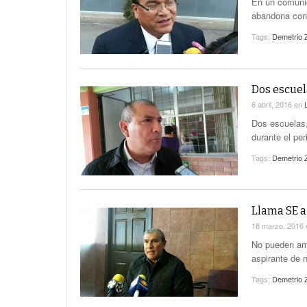
En un comunic
abandona con 
Tags:
Demetrio 
Dos escuel
6 abril, 2016
en
Dos escuelas,
durante el pe
Tags:
Demetrio 
Llama SE a
18 marzo, 2016
No pueden ame
aspirante de 
Tags:
Demetrio 