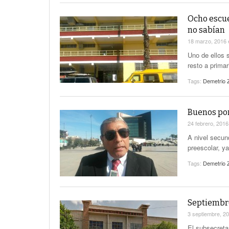
Ocho escue
no sabían
18 marzo, 2016
Uno de ellos s
resto a primar
Tags:
Demetrio 
Buenos por
24 febrero, 201
A nivel secun
preescolar, y
Tags:
Demetrio 
Septiembre
3 septiembre, 2
El subsecreta