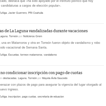
ado, destaca que «ha sido apoyado por el instituto político que hoy
candidaturas a cargos de elección popular».
Zuñiga
,
Javier Guerrero
,
PRI Coahuila
as de La Laguna vandalizadas durante vacaciones
Laguna
,
Torreón
por
Noticieros Grem
 una en Matamoros y otra en Torreón fueron objeto de vandalismo y robo
riodo vacacional de Semana Santa.
Zuñiga
,
Escuelas
,
torreon matamoros
,
vandalismo
 no condicionar inscripción con pago de cuotas
en
destacadas
,
Laguna
,
Torreón
por
Mayela Ávila Saucedo
nazar con plazos de pago para asegurar la vigencia del lugar otorgado al
nuevo ingreso.
Zuñiga
,
inscripcion
,
pago cuotas
,
secretaria de eduacion