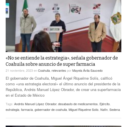
«No se entiende la estrategia», señala gobernador de
Coahuila sobre anuncio de super farmacia
21 noviembre, 2023
en
Coahuila
,
relevantes
por
Mayela Ávila Saucedo
El gobernador de Coahuila, Miguel Ángel Riquelme Solís, calificó
como «una estrategia electoral» el último anuncio del presidente de la
República, Andrés Manuel López Obrador, de crear una superfarmacia
en el Estado de México
Tags:
Andrés Manuel López Obrador
,
desabasto de medicamentos
,
Ejército
,
estrategia
,
farmacia
,
gobernador de coahuila
,
Miguel Riquelme Solís
,
Nafin
,
Sedena