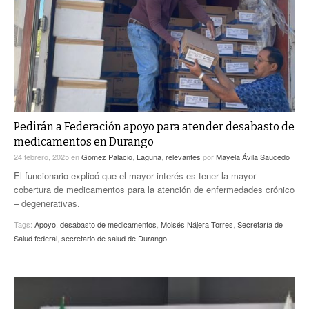
ACTUALIDADES GREM
PC29
EL EXACTO
GLOBO
EXA INFORMA
CONTEXTOS
DIÁLOGOS CON LA HISTORIA
TRAYECTO LAGUNA
TWEETS AND BEATS
A MEDIA MAÑANA
LA MEJOR 97.1 ESTÉREO GALLITO
A TODA LEY
Pedirán a Federación apoyo para atender desabasto de
ACTUALIDADES GREM
medicamentos en Durango
ENTRE LAGUNEROS
PULSO
24 febrero, 2025
en
Gómez Palacio
,
Laguna
,
relevantes
por
Mayela Ávila Saucedo
El funcionario explicó que el mayor interés es tener la mayor
LA MEJOR INFORMACIÓN
cobertura de medicamentos para la atención de enfermedades crónico
– degenerativas.
Tags:
Apoyo
,
desabasto de medicamentos
,
Moisés Nájera Torres
,
Secretaría de
Salud federal
,
secretario de salud de Durango