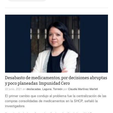
Desabasto de medicamentos, por decisiones abruptas
y poco planeadas: Impunidad Cero
22 junio, 2021
en
destacadas
,
Laguna
,
Torreón
por
Claudia Martínez Martell
El primer cambio que condujo al problema fue la centralización de las
compras consolidadas de medicamentos en la SHCP, señaló la
investigadora