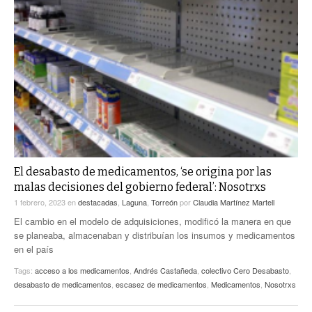
El desabasto de medicamentos, ‘se origina por las
malas decisiones del gobierno federal’: Nosotrxs
1 febrero, 2023
en
destacadas
,
Laguna
,
Torreón
por
Claudia Martínez Martell
El cambio en el modelo de adquisiciones, modificó la manera en que
se planeaba, almacenaban y distribuían los insumos y medicamentos
en el país
Tags:
acceso a los medicamentos
,
Andrés Castañeda
,
colectivo Cero Desabasto
,
desabasto de medicamentos
,
escasez de medicamentos
,
Medicamentos
,
Nosotrxs