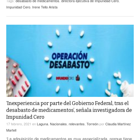
Tags:
desabasto de medicamentos
,
directora ejecutiva de Impunidad Cero
,
Impunidad Cero
,
Irene Tello Arista
‘Inexperiencia por parte del Gobierno Federal, tras el
desabasto de medicamentos’, señala investigadora de
Impunidad Cero
17 febrero, 2021
en
Laguna
,
Nacionales
,
relevantes
,
Torreón
por
Claudia Martínez
Martell
‘La adquisición de medicamentos es muy especializada, porque tiene