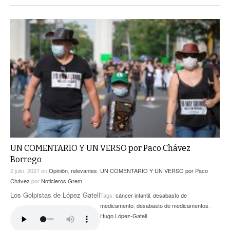
UN COMENTARIO Y UN VERSO por Paco Chávez
Borrego
2 julio, 2021
en
Opinión
,
relevantes
,
UN COMENTARIO Y UN VERSO por Paco
Chávez
por
Noticieros Grem
Los Golpistas de López Gatell
Tags:
cáncer infantil
,
desabasto de
medicamento
,
desabasto de medicamentos
,
Hugo López-Gatell