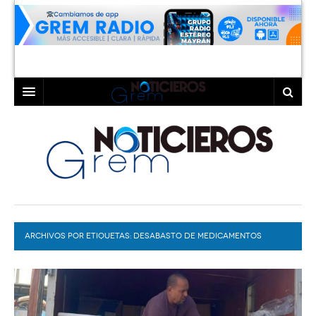
INICIO
LAGUNA
COAHUILA
TORREÓN
DURANGO
GÓMEZ PALACIO
ARCHIVOS POR ETIQUETAS:
DEPORTES
LERDO
DESABASTO DE MEDICAMENTOS
PROGRAMAS
COLABORADORES
EXA