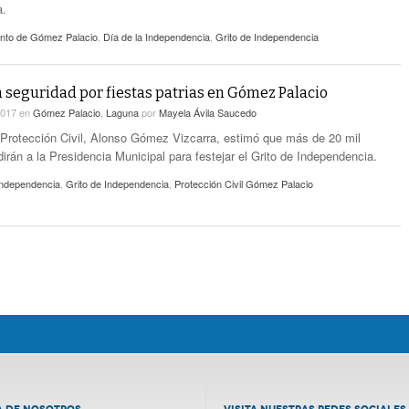
a.
nto de Gómez Palacio
,
Día de la Independencia
,
Grito de Independencia
 seguridad por fiestas patrias en Gómez Palacio
2017
en
Gómez Palacio
,
Laguna
por
Mayela Ávila Saucedo
e Protección Civil, Alonso Gómez Vizcarra, estimó que más de 20 mil
irán a la Presidencia Municipal para festejar el Grito de Independencia.
Independencia
,
Grito de Independencia
,
Protección Civil Gómez Palacio