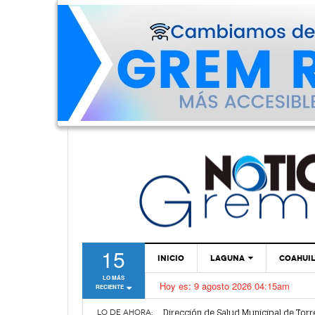
15
INICIO
LAGUNA
COAHUI
LO MÁS
Hoy es:
9 agosto 2026 04:15am
RECIENTE
TORREÓN
Dirección de Salud Municipal de Torr
GÓMEZ PALACIO
LO DE AHORA: