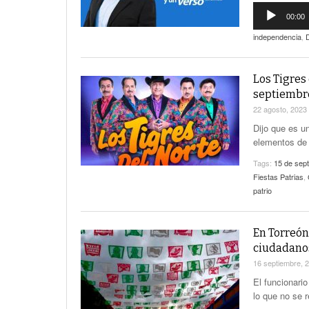
Reproductor
00:00
de
audio
independencia
,
Los Tigres 
septiembr
22 agosto, 2023
Dijo que es un
elementos de 
Tags:
15 de sep
Fiestas Patrias
,
patrio
En Torreón
ciudadanos
16 septiembre, 
El funcionari
lo que no se r