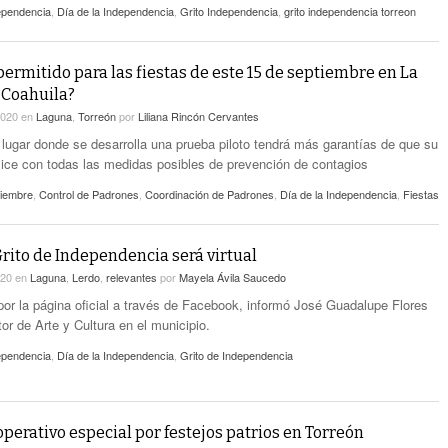
ependencia
,
Día de la Independencia
,
Grito Independencia
,
grito independencia torreon
permitido para las fiestas de este 15 de septiembre en La
 Coahuila?
2020
en
Laguna
,
Torreón
por
Liliana Rincón Cervantes
n lugar donde se desarrolla una prueba piloto tendrá más garantías de que su
lice con todas las medidas posibles de prevención de contagios
tiembre
,
Control de Padrones
,
Coordinación de Padrones
,
Día de la Independencia
,
Fiestas
Grito de Independencia será virtual
020
en
Laguna
,
Lerdo
,
relevantes
por
Mayela Ávila Saucedo
 por la página oficial a través de Facebook, informó José Guadalupe Flores
or de Arte y Cultura en el municipio.
ependencia
,
Día de la Independencia
,
Grito de Independencia
perativo especial por festejos patrios en Torreón