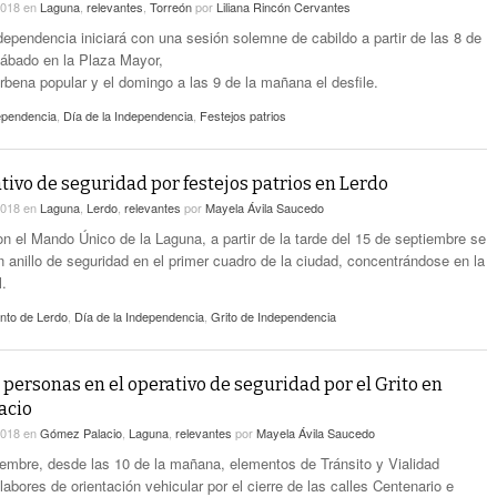
2018
en
Laguna
,
relevantes
,
Torreón
por
Liliana Rincón Cervantes
ndependencia iniciará con una sesión solemne de cabildo a partir de las 8 de
sábado en la Plaza Mayor,
rbena popular y el domingo a las 9 de la mañana el desfile.
ependencia
,
Día de la Independencia
,
Festejos patrios
ativo de seguridad por festejos patrios en Lerdo
2018
en
Laguna
,
Lerdo
,
relevantes
por
Mayela Ávila Saucedo
n el Mando Único de la Laguna, a partir de la tarde del 15 de septiembre se
n anillo de seguridad en el primer cuadro de la ciudad, concentrándose en la
l.
nto de Lerdo
,
Día de la Independencia
,
Grito de Independencia
 personas en el operativo de seguridad por el Grito en
acio
2018
en
Gómez Palacio
,
Laguna
,
relevantes
por
Mayela Ávila Saucedo
iembre, desde las 10 de la mañana, elementos de Tránsito y Vialidad
 labores de orientación vehicular por el cierre de las calles Centenario e