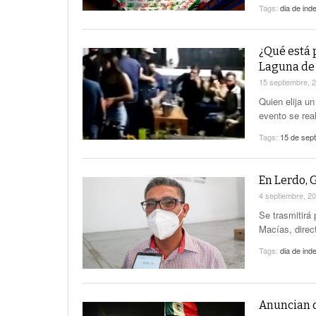
Tags:
dia de ind
¿Qué está 
Laguna de
15 septiembre, 
Quien elija u
evento se rea
Tags:
15 de sep
En Lerdo, 
4 septiembre, 2
Se trasmitirá
Macías, direct
Tags:
dia de ind
Anuncian o