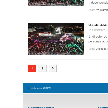
Independenci
Tags:
Ayuntamie
Garantizan
14 septiembre, 
El director d
personas acud
Tags:
Día de la 
1
2
Noticieros GREM