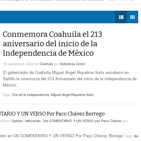
- hace 15 horas -
Estatales
tegia de espacios y vialidades seguras
- hace 15 horas -
DIÁLOGOS CON LA
 la movilidad de taxis
- hace 16 horas -
HISTORIA
Alcalde De Torreón Implementa Estrategia De
mercial de Torreón
- hace 16 horas -
- hace 15 horas -
Espacios Y Vialidades Seguras
ncias de construcción
- hace 16 horas -
TWEETS AND
BEATS
Conmemora Coahuila el 213
Proponen Más Tecnología Para Vigilar La
LA MEJOR 97.1
- hace 16 horas -
Movilidad De Taxis
aniversario del inicio de la
ESTÉREO GALLITO
Independencia de México
Detienen A 18 Personas En Centro Comercial
- hace 16 horas -
De Torreón
18 septiembre, 2023
en
Coahuila
por
Noticieros Grem
Realizan En Torreón Trámites De Licencias De
El gobernador de Coahuila Miguel Ángel Riquelme Solís encabezó en
- hace 16 horas -
Construcción
Saltillo la ceremonia del 213 Aniversario del inicio de la Independencia de
México.
Tags:
Día de la Independencia
,
Miguel Angel Riquelme Solís
ARIO Y UN VERSO Por Paco Chávez Borrego
2023
en
Opinión
,
relevantes
,
UN COMENTARIO Y UN VERSO por Paco Chávez
por
olores en UN COMENTARIO Y UN VERSO Por Paco Chávez Borrego
Tags:
dia