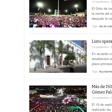
14 septiembre, 
El Grito de I
la noche del 
después la ve
Tags:
dia de ind
Listo oper
14 septiembre, 
En acuerdo co
establecerá u
plaza principa
Tags:
Ayuntamie
Más de 150
Gómez Pal
14 septiembre, 
El 15 de sept
realizarán las