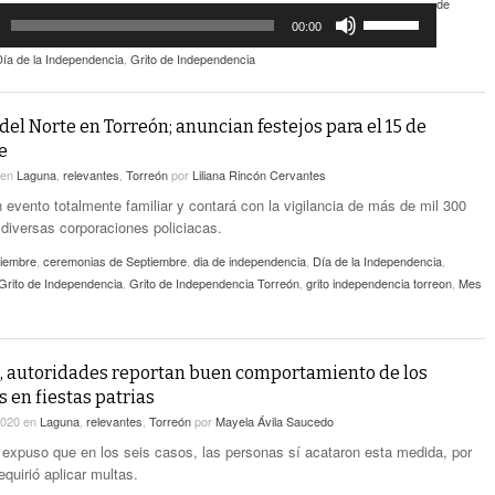
de
Utiliza
00:00
las
teclas
Día de la Independencia
,
Grito de Independencia
de
flecha
arriba/abajo
del Norte en Torreón; anuncian festejos para el 15 de
para
e
aumentar
en
Laguna
,
relevantes
,
Torreón
por
Liliana Rincón Cervantes
o
 evento totalmente familiar y contará con la vigilancia de más de mil 300
disminuir
diversas corporaciones policiacas.
el
volumen.
tiembre
,
ceremonias de Septiembre
,
dia de independencia
,
Día de la Independencia
,
Grito de Independencia
,
Grito de Independencia Torreón
,
grito independencia torreon
,
Mes
, autoridades reportan buen comportamiento de los
 en fiestas patrias
2020
en
Laguna
,
relevantes
,
Torreón
por
Mayela Ávila Saucedo
o expuso que en los seis casos, las personas sí acataron esta medida, por
equirió aplicar multas.