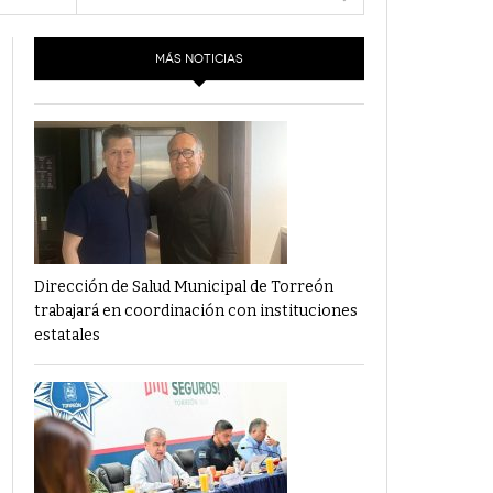
- 6 junio,
Los Dichos Y La Velocidad Por PC29
2022
MÁS NOTICIAS
‘Los Partidos Políticos No Merecen
- 18 mayo, 2022
Financiamiento’ Por PC29
‘La Laguna: Bomba De Tiempo Por Falta De
- 17 mayo, 2021
Planeación’ Por PC29
‘Las Corrupciones, Sus Formas Y Efectos’ Por
- 7 mayo, 2021
PC29
Dirección de Salud Municipal de Torreón
trabajará en coordinación con instituciones
estatales