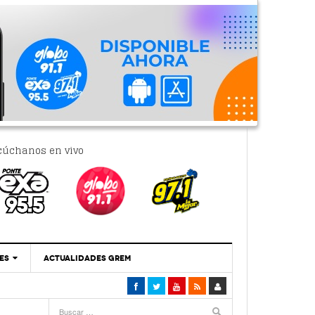
cúchanos en vivo
ES
ACTUALIDADES GREM
‘Se Vale Soñar Con Una Contraloría Ciudadana’
- 6 febrero, 2023
Por PC29