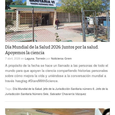
ACTUALIDADES GREM
PC29
EL EXACTO
GLOBO
EXA INFORMA
CONTEXTOS
DIÁLOGOS CON LA HISTORIA
TRAYECTO LAGUNA
TWEETS AND BEATS
A MEDIA MAÑANA
LA MEJOR 97.1 ESTÉREO GALLITO
A TODA LEY
Día Mundial de la Salud 2026: Juntos por la salud.
ACTUALIDADES GREM
Apoyemos la ciencia
ENTRE LAGUNEROS
PULSO
7 abril, 2026
en
Laguna
,
Torreón
por
Noticieros Grem
A propósito de la fecha se hace un llamado a las personas de todo el
LA MEJOR INFORMACIÓN
mundo para que apoyen la ciencia compartiendo historias personales
sobre cómo mejora la vida y uniéndose a la conversación mundial a
través hasgtag #StandWithScience.
Tags:
Día Mundial de la Salud
,
jefe de la Jurisdicción Sanitaria número 6
,
Jefe de la
Jurisdicción Sanitaria Número Seis
,
Salvador Chavarría Vázquez