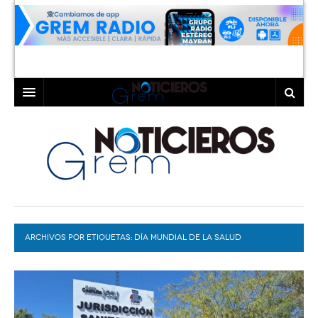
INICIO
LAGUNA
COAHUILA
TORREÓN
DURANGO
GÓMEZ PALACIO
ARCHIVOS POR ETIQUETAS:
DEPORTES
LERDO
DÍA MUNDIAL DE LA SALUD
PROGRAMAS
COLABORADORES
EXA