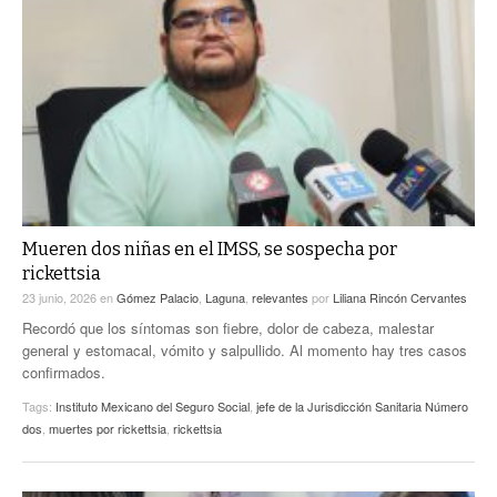
Mueren dos niñas en el IMSS, se sospecha por
rickettsia
23 junio, 2026
en
Gómez Palacio
,
Laguna
,
relevantes
por
Liliana Rincón Cervantes
Recordó que los síntomas son fiebre, dolor de cabeza, malestar
general y estomacal, vómito y salpullido. Al momento hay tres casos
confirmados.
Tags:
Instituto Mexicano del Seguro Social
,
jefe de la Jurisdicción Sanitaria Número
dos
,
muertes por rickettsia
,
rickettsia