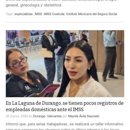
general, ginecología y obstetricia
Tags:
especialistas
,
IMSS
,
IMSS Coahuila
,
Instituto Mexicano del Seguro Social
En La Laguna de Durango, se tienen pocos registros de
empleadas domésticas ante el IMSS
20 marzo, 2025
en
Durango
,
relevantes
por
Mayela Ávila Saucedo
informó que, para estas trabajadoras, se realizará un taller informativo
para que conozcan los alcances sobre la última reforma a las leyes