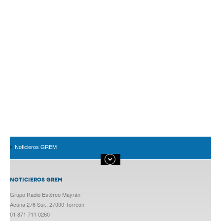
Noticieros GREM
NOTICIEROS GREM
Grupo Radio Estéreo Mayrán
Acuña 276 Sur., 27000 Torreón
01 871 711 0260