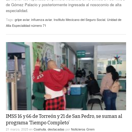
de Gómez Palacio y posteriormente ingresada al nosocomio de alta
especialidad.
Tags:
gripe aviar
,
influenza aviar
,
Instituto Mexicano del Seguro Social
,
Unidad de
Alta Especialidad número 71
IMSS 16 y 66 de Torreón y 21 de San Pedro, se suman al
programa ‘Tiempo Completo’
21 marzo, 2025
en
Coahuila
,
destacadas
por
Noticieros Grem