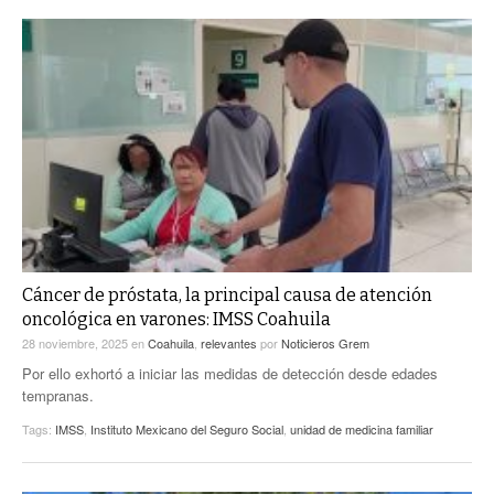
Cáncer de próstata, la principal causa de atención
oncológica en varones: IMSS Coahuila
28 noviembre, 2025
en
Coahuila
,
relevantes
por
Noticieros Grem
Por ello exhortó a iniciar las medidas de detección desde edades
tempranas.
Tags:
IMSS
,
Instituto Mexicano del Seguro Social
,
unidad de medicina familiar