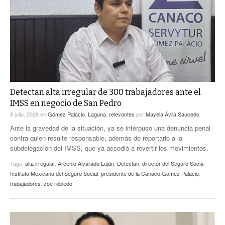
ACTUALIDADES GREM
PC29
EL EXACTO
GLOBO
EXA INFORMA
CONTEXTOS
DIÁLOGOS CON LA HISTORIA
TRAYECTO LAGUNA
TWEETS AND BEATS
A MEDIA MAÑANA
LA MEJOR 97.1 ESTÉREO GALLITO
A TODA LEY
Detectan alta irregular de 300 trabajadores ante el
ACTUALIDADES GREM
IMSS en negocio de San Pedro
ENTRE LAGUNEROS
PULSO
8 julio, 2026
en
Gómez Palacio
,
Laguna
,
relevantes
por
Mayela Ávila Saucedo
Ante la gravedad de la situación, ya se interpuso una denuncia penal
LA MEJOR INFORMACIÓN
contra quien resulte responsable, además de reportarlo a la
subdelegación del IMSS, que ya accedió a revertir los movimientos.
Tags:
alta irregular
,
Arcenio Alvarado Luján
,
Detectan
,
director del Seguro Socia
,
Instituto Mexicano del Seguro Social
,
presidente de la Canaco Gómez Palacio
,
trabajadores
,
zoe robledo