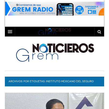
INICIO
LAGUNA
COAHUILA
TORREÓN
DURANGO
GÓMEZ PALACIO
ARCHIVOS POR ETIQUETAS:
DEPORTES
LERDO
INSTITUTO MEXICANO DEL SEGURO
SOCIAL
PROGRAMAS
COLABORADORES
EXA