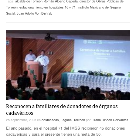
Tags:
alcalde de Torreón Román Alberto Cepeda
,
director de Obras Públicas de
Torreón
,
estacionamiento en hospitales 16 y 71
,
Instituto Mexicano del Seguro
Social
,
Juan Adolfo Von Bertrab
Reconocen a familiares de donadores de órganos
cadavéricos
25 septiembre, 2025
en
destacadas
,
Laguna
,
Torreón
por
Liliana Rincón Cervantes
El año pasado, en el hospital 71 del IMSS recibieron 45 donaciones
cadavéricas y para el presente tienen una meta de 50.