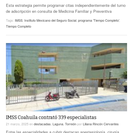
Esta estrategia permite programar citas independientemente del turno
de adscripción en consulta de Medicina Familiar y Preventiva
Tags:
IMSS
,
Instituto Mexicano del Seguro Social
,
programa ‘Tiempo Completo’
,
Tiempo Completo
IMSS Coahuila contrató 339 especialistas
21 marzo, 2025
en
destacadas
,
Laguna
,
Torreón
por
Liliana Rincón Cervantes
Entre las especialidades a cubrir destacan anestesiología, cirugía