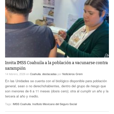
Invita IMSS Coahuila a la población a vacunarse contra
sarampión
14 febrero, 2026
en
Coahuila
,
destacadas
por
Noticieros Grem
En las Unidades se cuenta con el biológico disponible para población
general, sean o no derechohabientes, dentro del grupo de riesgo que
son menores de 6 a 11 meses (dosis cero); otra al cumplir un año y la
tercera al año y medio.
Tags:
IMSS Coahuila
,
Instituto Mexicano del Seguro Social