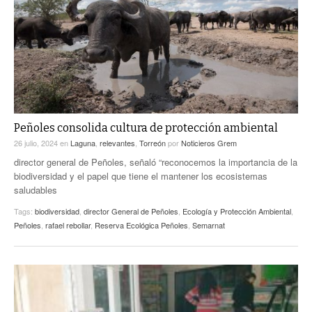
ACTUALIDADES GREM
PC29
EL EXACTO
GLOBO
EXA INFORMA
CONTEXTOS
DIÁLOGOS CON LA HISTORIA
TRAYECTO LAGUNA
TWEETS AND BEATS
A MEDIA MAÑANA
LA MEJOR 97.1 ESTÉREO GALLITO
A TODA LEY
Peñoles consolida cultura de protección ambiental
ACTUALIDADES GREM
26 julio, 2024
en
Laguna
,
relevantes
,
Torreón
por
Noticieros Grem
ENTRE LAGUNEROS
PULSO
director general de Peñoles, señaló “reconocemos la importancia de la
biodiversidad y el papel que tiene el mantener los ecosistemas
LA MEJOR INFORMACIÓN
saludables
Tags:
biodiversidad
,
director General de Peñoles
,
Ecología y Protección Ambiental
,
Peñoles
,
rafael rebollar
,
Reserva Ecológica Peñoles
,
Semarnat