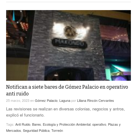
Notifican a siete bares de Gómez Palacio en operativo
anti ruido
25 marzo, 2023
en
Gómez Palacio
,
Laguna
por
Liliana Rincón Cervantes
Las revisiones se realizan en diversas colonias, negocios y antros,
explicó el funcionario.
Tags:
Anti Ruido
,
Bares
,
Ecología y Protección Ambiental
,
operativo
,
Plazas y
Mercados
,
Seguridad Pública
,
Torreón