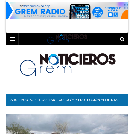
INICIO
LAGUNA
COAHUILA
TORREÓN
DURANGO
GÓMEZ PALACIO
ARCHIVOS POR ETIQUETAS:
DEPORTES
LERDO
ECOLOGÍA Y PROTECCIÓN AMBIENTAL
PROGRAMAS
COLABORADORES
EXA