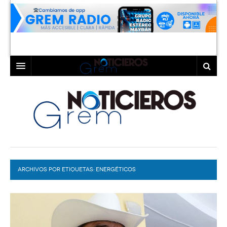
INICIO
LAGUNA
COAHUILA
TORREÓN
DURANGO
GÓMEZ PALACIO
ARCHIVOS POR ETIQUETAS:
DEPORTES
LERDO
ENERGÉTICOS
PROGRAMAS
COLABORADORES
EXA