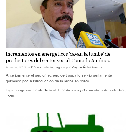
ACTUALIDADES GREM
PC29
EL EXACTO
GLOBO
EXA INFORMA
CONTEXTOS
DIÁLOGOS CON LA HISTORIA
TRAYECTO LAGUNA
TWEETS AND BEATS
A MEDIA MAÑANA
LA MEJOR 97.1 ESTÉREO GALLITO
A TODA LEY
Incrementos en energéticos ‘cavan la tumba’ de
ACTUALIDADES GREM
productores del sector social: Conrado Antúnez
ENTRE LAGUNEROS
PULSO
4 enero, 2018
en
Gómez Palacio
,
Laguna
por
Mayela Ávila Saucedo
Anteriormente el sector lechero de traspatio se vio seriamente
LA MEJOR INFORMACIÓN
golpeado por la introducción de la leche en polvo.
Tags:
energéticos
,
Frente Nacional de Productores y Consumidores de Leche A.C.
,
Leche