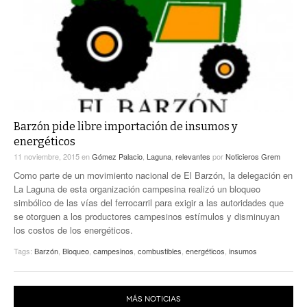
Barzón pide libre importación de insumos y
energéticos
11 noviembre, 2015
en
Gómez Palacio
,
Laguna
,
relevantes
por
Noticieros Grem
Como parte de un movimiento nacional de El Barzón, la delegación en
La Laguna de esta organización campesina realizó un bloqueo
simbólico de las vías del ferrocarril para exigir a las autoridades que
se otorguen a los productores campesinos estímulos y disminuyan
los costos de los energéticos.
Tags:
Barzón
,
Bloqueo
,
campesinos
,
combustibles
,
energéticos
,
insumos
MÁS NOTICIAS