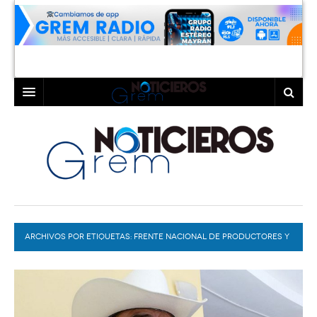
INICIO
LAGUNA
COAHUILA
TORREÓN
DURANGO
GÓMEZ PALACIO
ARCHIVOS POR ETIQUETAS:
DEPORTES
LERDO
FRENTE NACIONAL DE PRODUCTORES Y
CONSUMIDORES DE LECHE A.C.
PROGRAMAS
COLABORADORES
EXA