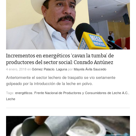
ACTUALIDADES GREM
PC29
EL EXACTO
GLOBO
EXA INFORMA
CONTEXTOS
DIÁLOGOS CON LA HISTORIA
TRAYECTO LAGUNA
TWEETS AND BEATS
A MEDIA MAÑANA
LA MEJOR 97.1 ESTÉREO GALLITO
A TODA LEY
Incrementos en energéticos ‘cavan la tumba’ de
ACTUALIDADES GREM
productores del sector social: Conrado Antúnez
ENTRE LAGUNEROS
PULSO
4 enero, 2018
en
Gómez Palacio
,
Laguna
por
Mayela Ávila Saucedo
Anteriormente el sector lechero de traspatio se vio seriamente
LA MEJOR INFORMACIÓN
golpeado por la introducción de la leche en polvo.
Tags:
energéticos
,
Frente Nacional de Productores y Consumidores de Leche A.C.
,
Leche