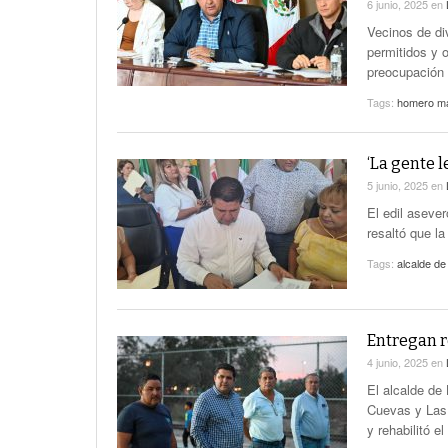
6 junio, 2025
en
Vecinos de di
permitidos y 
preocupación 
Tags:
homero ma
‘La gente l
5 junio, 2025
en
El edil aseve
resaltó que la
Tags:
alcalde de
Entregan r
4 junio, 2025
en
El alcalde de
Cuevas y Las
y rehabilitó e