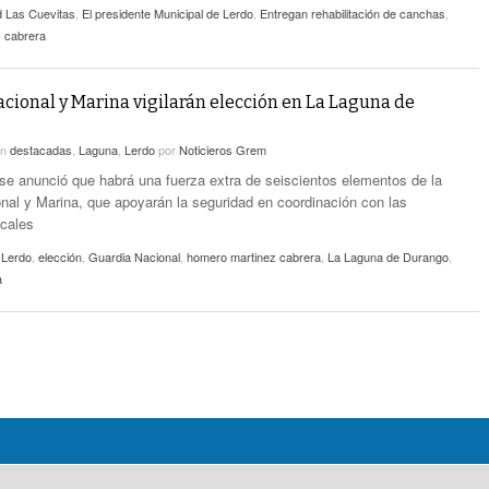
 Las Cuevitas
,
El presidente Municipal de Lerdo
,
Entregan rehabilitación de canchas
,
 cabrera
cional y Marina vigilarán elección en La Laguna de
en
destacadas
,
Laguna
,
Lerdo
por
Noticieros Grem
 se anunció que habrá una fuerza extra de seiscientos elementos de la
nal y Marina, que apoyarán la seguridad en coordinación con las
ocales
 Lerdo
,
elección
,
Guardia Nacional
,
homero martinez cabrera
,
La Laguna de Durango
,
a