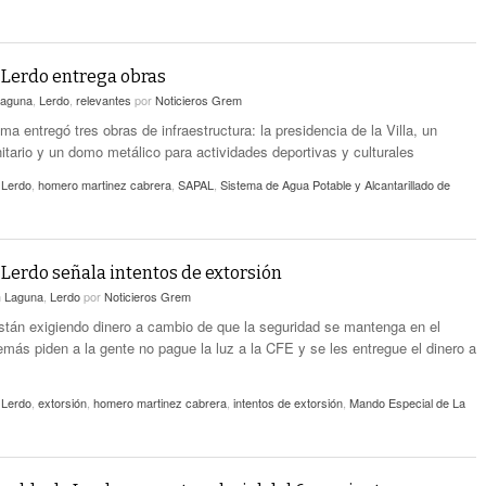
 Lerdo entrega obras
aguna
,
Lerdo
,
relevantes
por
Noticieros Grem
ma entregó tres obras de infraestructura: la presidencia de la Villa, un
tario y un domo metálico para actividades deportivas y culturales
 Lerdo
,
homero martinez cabrera
,
SAPAL
,
Sistema de Agua Potable y Alcantarillado de
 Lerdo señala intentos de extorsión
n
Laguna
,
Lerdo
por
Noticieros Grem
stán exigiendo dinero a cambio de que la seguridad se mantenga en el
emás piden a la gente no pague la luz a la CFE y se les entregue el dinero a
 Lerdo
,
extorsión
,
homero martinez cabrera
,
intentos de extorsión
,
Mando Especial de La