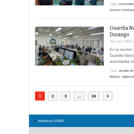
Tags:
comunidad
homero martinez
Guardia Na
Durango
28 mayo, 2025
En la reunión
Guardia Nacio
autoridades l
Tags:
alcalde de
Marina
,
vigilanci
1
2
3
…
24
Noticieros GREM