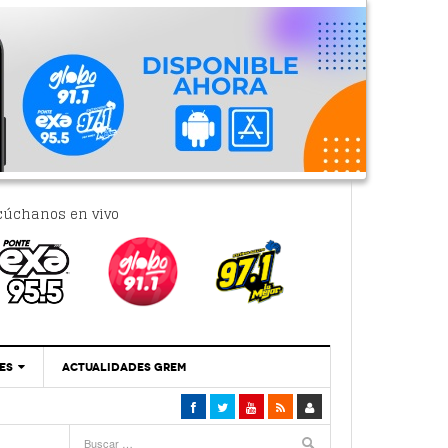
cúchanos en vivo
ES
ACTUALIDADES GREM
‘Se Vale Soñar Con Una Contraloría Ciudadana’
- 6 febrero, 2023
Por PC29