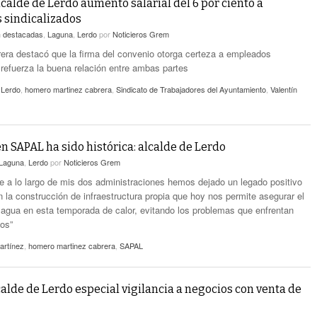
lcalde de Lerdo aumento salarial del 6 por ciento a
 sindicalizados
n
destacadas
,
Laguna
,
Lerdo
por
Noticieros Grem
era destacó que la firma del convenio otorga certeza a empleados
refuerza la buena relación entre ambas partes
 Lerdo
,
homero martinez cabrera
,
Sindicato de Trabajadores del Ayuntamiento
,
Valentín
en SAPAL ha sido histórica: alcalde de Lerdo
Laguna
,
Lerdo
por
Noticieros Grem
e a lo largo de mis dos administraciones hemos dejado un legado positivo
 la construcción de infraestructura propia que hoy nos permite asegurar el
 agua en esta temporada de calor, evitando los problemas que enfrentan
ios”
rtínez
,
homero martinez cabrera
,
SAPAL
alde de Lerdo especial vigilancia a negocios con venta de