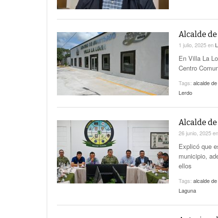
Alcalde de
1 julio, 2025
en
L
En Villa La Lo
Centro Comuni
Tags:
alcalde de
Lerdo
Alcalde de
26 junio, 2025
e
Explicó que e
municipio, ad
ellos
Tags:
alcalde de
Laguna