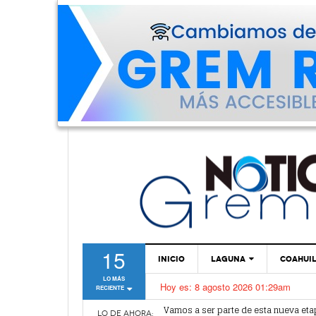
15
INICIO
LAGUNA
COAHUI
LO MÁS
Hoy es:
8 agosto 2026 01:29am
RECIENTE
TORREÓN
Vamos a ser parte de esta nueva et
Lerdo recibe mayor dotación de Agu
GÓMEZ PALACIO
LO DE AHORA: