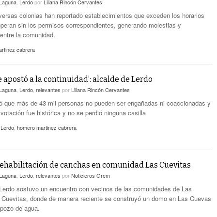
Laguna
,
Lerdo
por
Liliana Rincón Cervantes
versas colonias han reportado establecimientos que exceden los horarios
operan sin los permisos correspondientes, generando molestias y
entre la comunidad.
rtinez cabrera
e apostó a la continuidad’: alcalde de Lerdo
Laguna
,
Lerdo
,
relevantes
por
Liliana Rincón Cervantes
ró que más de 43 mil personas no pueden ser engañadas ni coaccionadas y
 votación fue histórica y no se perdió ninguna casilla
 Lerdo
,
homero martinez cabrera
ehabilitación de canchas en comunidad Las Cuevitas
Laguna
,
Lerdo
,
relevantes
por
Noticieros Grem
 Lerdo sostuvo un encuentro con vecinos de las comunidades de Las
 Cuevitas, donde de manera reciente se construyó un domo en Las Cuevas
l pozo de agua.