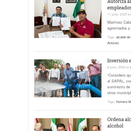
Autoriza a
empleados
11 junio, 2025
e
Martínez Cabr
agremiados y 
Tags:
alcalde de
Antúnez
Inversión 
6 junio, 2025
en
“Considero qu
al SAPAL, con
suministro de
otros municip
Tags:
Homero Ma
Ordena alc
alcohol