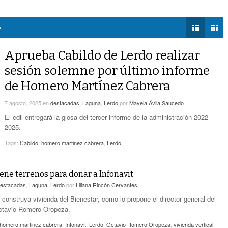
voto ciudadano a 50 jueces en 2028
- hace 10 horas -
DIÁLOGOS CON LA
- hace 11 horas -
Detectan Robo A Través Del C2
na Lerdo; cámaras captan a responsables
- hace 10 horas -
HISTORIA
regulación de lotes baldíos
- hace 10 horas -
A
TWEETS AND
Sistema Vial Revolución-Vasconcelos Tiene Un
BEATS
Aprueba Cabildo de Lerdo realizar
- hace 12 horas -
Avance De 33 Por Ciento
LA MEJOR 97.1
sesión solemne por último informe
ESTÉREO GALLITO
No Hubo Daños A Obras Del Sistema Vial
de Homero Martínez Cabrera
- hace
Abastos- Independencia Por Las Lluvias
12 horas -
7 agosto, 2025
en
destacadas
,
Laguna
,
Lerdo
por
Mayela Ávila Saucedo
Coparmex Laguna Se Reunirá Con CFE La
El edil entregará la glosa del tercer informe de la administración 2022-
- hace 13 horas -
Próxima Semana
2025.
Tags:
Cabildo
,
homero martinez cabrera
,
Lerdo
iene terrenos para donar a Infonavit
estacadas
,
Laguna
,
Lerdo
por
Liliana Rincón Cervantes
 construya vivienda del Bienestar, como lo propone el director general del
ctavio Romero Oropeza.
homero martinez cabrera
,
Infonavit
,
Lerdo
,
Octavio Romero Oropeza
,
vivienda vertical