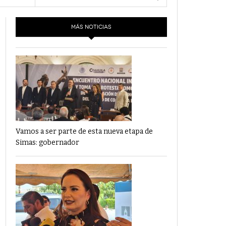
- 6 junio,
Los Dichos Y La Velocidad Por PC29
2022
MÁS NOTICIAS
‘Los Partidos Políticos No Merecen
- 18 mayo, 2022
Financiamiento’ Por PC29
‘La Laguna: Bomba De Tiempo Por Falta De
- 17 mayo, 2021
Planeación’ Por PC29
‘Las Corrupciones, Sus Formas Y Efectos’ Por
- 7 mayo, 2021
PC29
Vamos a ser parte de esta nueva etapa de
Simas: gobernador