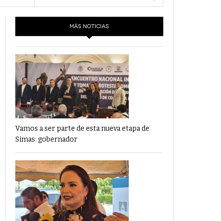
- 6 junio,
Los Dichos Y La Velocidad Por PC29
2022
MÁS NOTICIAS
‘Los Partidos Políticos No Merecen
- 18 mayo, 2022
Financiamiento’ Por PC29
‘La Laguna: Bomba De Tiempo Por Falta De
- 17 mayo, 2021
Planeación’ Por PC29
‘Las Corrupciones, Sus Formas Y Efectos’ Por
- 7 mayo, 2021
PC29
Vamos a ser parte de esta nueva etapa de
Simas: gobernador