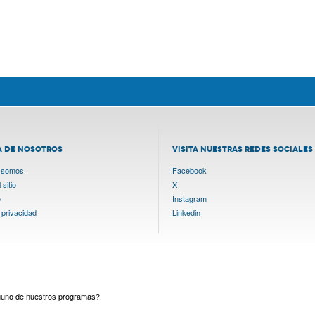
A DE NOSOTROS
VISITA NUESTRAS REDES SOCIALES
 somos
Facebook
sitio
X
o
Instagram
 privacidad
Linkedin
lguno de nuestros programas?