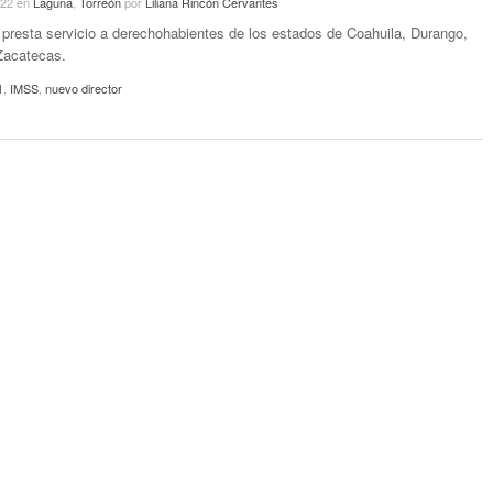
022
en
Laguna
,
Torreón
por
Liliana Rincón Cervantes
1 presta servicio a derechohabientes de los estados de Coahuila, Durango,
Zacatecas.
1
,
IMSS
,
nuevo director