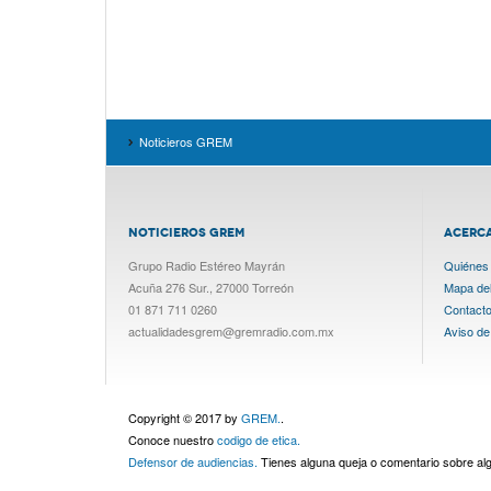
Noticieros GREM
NOTICIEROS GREM
ACERC
Grupo Radio Estéreo Mayrán
Quiénes
Acuña 276 Sur., 27000 Torreón
Mapa del 
01 871 711 0260
Contact
actualidadesgrem@gremradio.com.mx
Aviso de
Copyright © 2017 by
GREM.
.
Conoce nuestro
codigo de etica.
Defensor de audiencias.
Tienes alguna queja o comentario sobre a