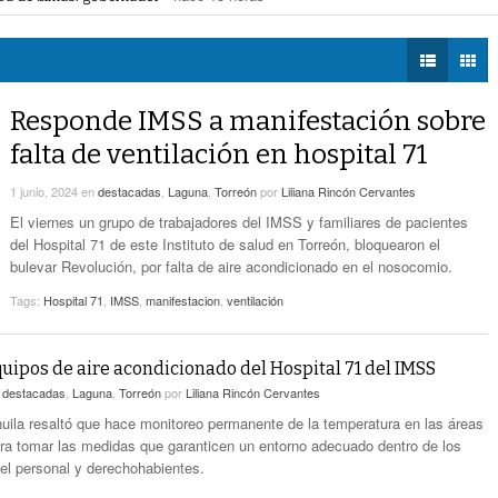
a Saludable; van por red para comunidades rurales
- hace 15 horas -
DIÁLOGOS CON LA
- hace 16 horas -
Detectan Robo A Través Del C2
voto ciudadano a 50 jueces en 2028
- hace 15 horas -
HISTORIA
na Lerdo; cámaras captan a responsables
- hace 15 horas -
regulación de lotes baldíos
- hace 15 horas -
TWEETS AND
Sistema Vial Revolución-Vasconcelos Tiene Un
BEATS
Responde IMSS a manifestación sobre
- hace 17 horas -
Avance De 33 Por Ciento
LA MEJOR 97.1
falta de ventilación en hospital 71
ESTÉREO GALLITO
No Hubo Daños A Obras Del Sistema Vial
- hace
Abastos- Independencia Por Las Lluvias
1 junio, 2024
en
destacadas
,
Laguna
,
Torreón
por
Liliana Rincón Cervantes
17 horas -
El viernes un grupo de trabajadores del IMSS y familiares de pacientes
del Hospital 71 de este Instituto de salud en Torreón, bloquearon el
Coparmex Laguna Se Reunirá Con CFE La
bulevar Revolución, por falta de aire acondicionado en el nosocomio.
- hace 18 horas -
Próxima Semana
Tags:
Hospital 71
,
IMSS
,
manifestacion
,
ventilación
quipos de aire acondicionado del Hospital 71 del IMSS
n
destacadas
,
Laguna
,
Torreón
por
Liliana Rincón Cervantes
ila resaltó que hace monitoreo permanente de la temperatura en las áreas
ara tomar las medidas que garanticen un entorno adecuado dentro de los
 el personal y derechohabientes.