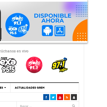
cúchanos en vivo
ES
ACTUALIDADES GREM
‘Se Vale Soñar Con Una Contraloría Ciudadana’
- 6 febrero, 2023
Por PC29