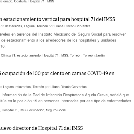
dicionado
,
Coahuila
,
Hospital 71
,
IMSS
 estacionamiento vertical para hospital 71 del IMSS
4
en
destacadas
,
Laguna
,
Torreón
por
Liliana Rincón Cervantes
iveles en terrenos del Instituto Mexicano del Seguro Social para resolver
 de estacionamiento a los alrededores de los hospitales y unidades
 16.
,
Clínica 71
,
estacionamiento
,
Hospital 71
,
IMSS
,
Torreón
,
Torreón Jardín
 ocupación de 100 por ciento en camas COVID-19 en
en
Laguna
,
relevantes
,
Torreón
por
Liliana Rincón Cervantes
 Información de la Red de Infección Respiratoria Aguda Grave, señaló que
sitúa en la posición 15 en personas internadas por ese tipo de enfermedades
,
Hospital 71
,
IMSS
,
ocupación
,
Seguro Social
evo director de Hospital 71 del IMSS