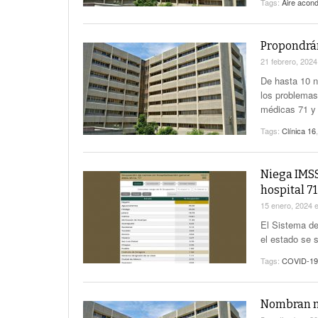
Tags:
Aire acon
Propondrán
21 febrero, 202
De hasta 10 n
los problemas
médicas 71 y
Tags:
Clínica 16
Niega IMSS
hospital 71
15 enero, 2024
El Sistema de
el estado se 
Tags:
COVID-19
Nombran nu