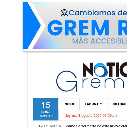
15
INICIO
LAGUNA
COAHUI
LO MÁS
Hoy es:
8 agosto 2026 06:26am
RECIENTE
TORREÓN
Vamos a ser parte de esta nueva et
GÓMEZ PALACIO
LO DE AHORA: