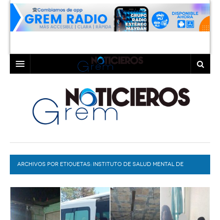
INICIO
LAGUNA
COAHUILA
TORREÓN
DURANGO
GÓMEZ PALACIO
ARCHIVOS POR ETIQUETAS:
DEPORTES
LERDO
INSTITUTO DE SALUD MENTAL DE
DURANGO
PROGRAMAS
COLABORADORES
EXA