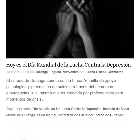
Hoy es el Día Mundial de la Lucha Contra la Depresión
13 enero, 2025
en
Durango
,
Laguna
,
relevantes
por
Liliana Rincón Cervantes
El estado de Durango cuenta con la Línea Amarilla de apoyo
psicológico y prevención de suicidio a través del número de
emergencias 911, misma que es atendida por profesionales para
momentos de crisis.
Tags:
depresión
,
Día Mundial de La Lucha Contra la Depresión
,
Instituto de Salud
Mental de Durango
,
salud mental
,
Secretaria de Salud del Estado de Durango