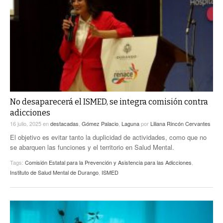
No desaparecerá el ISMED, se integra comisión contra
adicciones
16 julio, 2025
en
destacadas
,
Gómez Palacio
,
Laguna
por
Liliana Rincón Cervantes
El objetivo es evitar tanto la duplicidad de actividades, como que no
se abarquen las funciones y el territorio en Salud Mental.
Tags:
Comisión Estatal para la Prevención y Asistencia para las Adicciones
,
Instituto de Salud Mental de Durango
,
ISMED