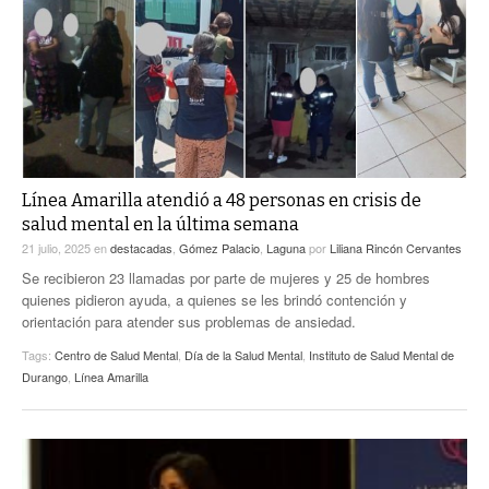
ACTUALIDADES GREM
PC29
EL EXACTO
GLOBO
EXA INFORMA
CONTEXTOS
DIÁLOGOS CON LA HISTORIA
TRAYECTO LAGUNA
TWEETS AND BEATS
A MEDIA MAÑANA
LA MEJOR 97.1 ESTÉREO GALLITO
A TODA LEY
Línea Amarilla atendió a 48 personas en crisis de
ACTUALIDADES GREM
salud mental en la última semana
ENTRE LAGUNEROS
PULSO
21 julio, 2025
en
destacadas
,
Gómez Palacio
,
Laguna
por
Liliana Rincón Cervantes
Se recibieron 23 llamadas por parte de mujeres y 25 de hombres
LA MEJOR INFORMACIÓN
quienes pidieron ayuda, a quienes se les brindó contención y
orientación para atender sus problemas de ansiedad.
Tags:
Centro de Salud Mental
,
Día de la Salud Mental
,
Instituto de Salud Mental de
Durango
,
Línea Amarilla