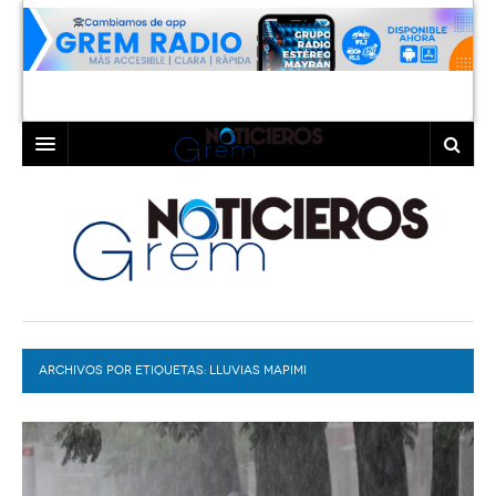
INICIO
LAGUNA
COAHUILA
TORREÓN
DURANGO
GÓMEZ PALACIO
ARCHIVOS POR ETIQUETAS:
DEPORTES
LERDO
LLUVIAS MAPIMI
PROGRAMAS
COLABORADORES
EXA