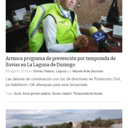
Arranca programa de prevención por temporada de
lluvias en La Laguna de Durango
28 agosto, 2018
en
Gómez Palacio
,
Laguna
por
Mayela Ávila Saucedo
Las labores de coordinación con los 39 directores de Protección Civil,
se habilitaron 136 albergues para esta temporada.
Tags:
lluvia
,
lluvia gomez palacio
,
lluvias mapimi
,
Temporada de lluvias