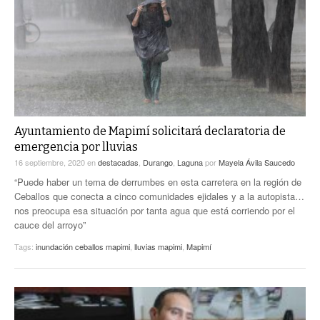
ACTUALIDADES GREM
PC29
EL EXACTO
GLOBO
EXA INFORMA
CONTEXTOS
DIÁLOGOS CON LA HISTORIA
TRAYECTO LAGUNA
TWEETS AND BEATS
A MEDIA MAÑANA
LA MEJOR 97.1 ESTÉREO GALLITO
A TODA LEY
Ayuntamiento de Mapimí solicitará declaratoria de
ACTUALIDADES GREM
emergencia por lluvias
ENTRE LAGUNEROS
PULSO
16 septiembre, 2020
en
destacadas
,
Durango
,
Laguna
por
Mayela Ávila Saucedo
“Puede haber un tema de derrumbes en esta carretera en la región de
LA MEJOR INFORMACIÓN
Ceballos que conecta a cinco comunidades ejidales y a la autopista…
nos preocupa esa situación por tanta agua que está corriendo por el
cauce del arroyo”
Tags:
inundación ceballos mapimi
,
lluvias mapimi
,
Mapimí