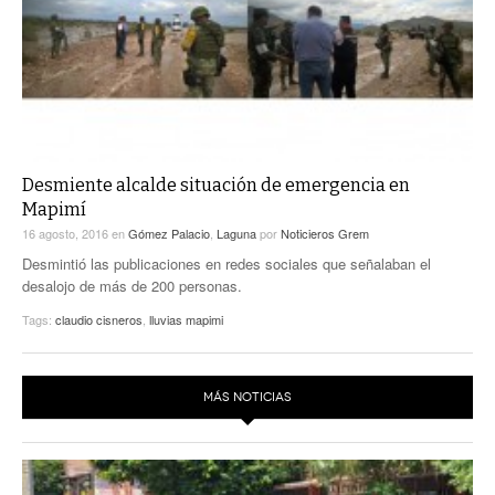
Desmiente alcalde situación de emergencia en
Mapimí
16 agosto, 2016
en
Gómez Palacio
,
Laguna
por
Noticieros Grem
Desmintió las publicaciones en redes sociales que señalaban el
desalojo de más de 200 personas.
Tags:
claudio cisneros
,
lluvias mapimi
MÁS NOTICIAS