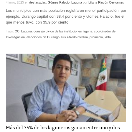
4 junio, 2025
en
destacadas
,
Gómez Palacio
,
Laguna
por
Liliana Rincón Cervantes
Los municipios con más población registraron menor participación, por
ejemplo, Durango capital con 38.4 por ciento y Gómez Palacio, fue el
que menos tuvo, con 35.9 por ciento
Tags:
CCI Laguna
,
consejo civico de las instituciones laguna
,
coordinador de
Investigación
,
elecciones de Durango
,
luis alfredo medina
,
promedio
,
Voto
Más del 75% de los laguneros ganan entre uno y dos