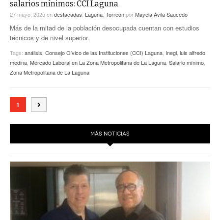
salarios mínimos: CCI Laguna
27 mayo, 2025
en
destacadas
,
Laguna
,
Torreón
por
Mayela Ávila Saucedo
Más de la mitad de la población desocupada cuentan con estudios
técnicos y de nivel superior.
Tags:
análisis
,
Consejo Cívico de las Instituciones (CCI) Laguna
,
Inegi
,
luis alfredo
medina
,
Mercado Laboral en La Zona Metropolitana de La Laguna
,
Salario mínimo
,
Zona Metropolitana de La Laguna
1
MÁS NOTICIAS