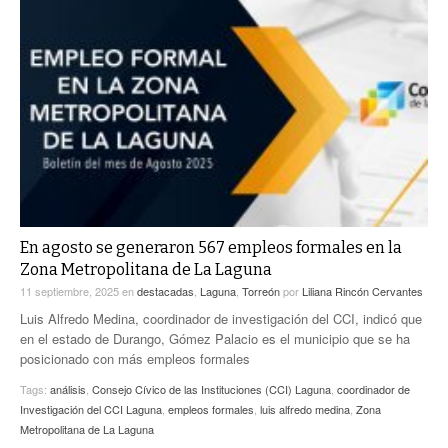
En agosto se generaron 567 empleos formales en la
Zona Metropolitana de La Laguna
11 septiembre, 2025
en
destacadas
,
Laguna
,
Torreón
por
Liliana Rincón Cervantes
Luis Alfredo Medina, coordinador de investigación del CCI, indicó que
en el estado de Durango, Gómez Palacio es el municipio que se ha
posicionado con más empleos formales
Tags:
análisis
,
Consejo Cívico de las Instituciones (CCI) Laguna
,
coordinador de
Investigación del CCI Laguna
,
empleos formales
,
luis alfredo medina
,
Zona
Metropolitana de La Laguna