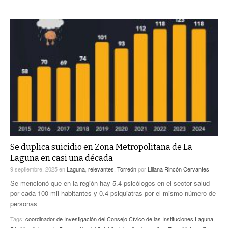
Se duplica suicidio en Zona Metropolitana de La
Laguna en casi una década
9 septiembre, 2025
en
Laguna
,
relevantes
,
Torreón
por
Liliana Rincón Cervantes
Se mencionó que en la región hay 5.4 psicólogos en el sector salud
por cada 100 mil habitantes y 0.4 psiquiatras por el mismo número de
personas
Tags:
coordinador de Investigación del Consejo Cívico de las Instituciones Laguna
,