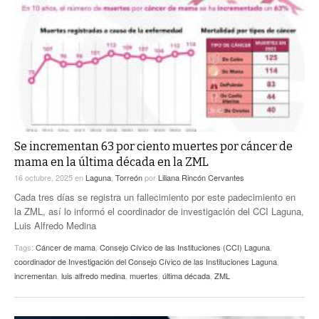
Se incrementan 63 por ciento muertes por cáncer de
mama en la última década en la ZML
16 octubre, 2025
en
Laguna
,
Torreón
por
Liliana Rincón Cervantes
Cada tres días se registra un fallecimiento por este padecimiento en
la ZML, así lo informó el coordinador de investigación del CCI Laguna,
Luis Alfredo Medina
Tags:
Cáncer de mama
,
Consejo Cívico de las Instituciones (CCI) Laguna
,
coordinador de Investigación del Consejo Cívico de las Instituciones Laguna
,
incrementan
,
luis alfredo medina
,
muertes
,
última década
,
ZML