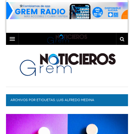
INICIO
LAGUNA
COAHUILA
TORREÓN
DURANGO
GÓMEZ PALACIO
ARCHIVOS POR ETIQUETAS:
DEPORTES
LERDO
LUIS ALFREDO MEDINA
PROGRAMAS
COLABORADORES
EXA