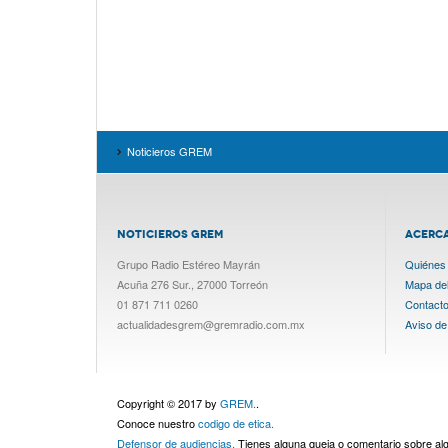
Noticieros GREM
NOTICIEROS GREM
ACERC
Grupo Radio Estéreo Mayrán
Quiénes
Acuña 276 Sur., 27000 Torreón
Mapa del 
01 871 711 0260
Contact
actualidadesgrem@gremradio.com.mx
Aviso de
Copyright © 2017 by
GREM.
.
Conoce nuestro
codigo de etica.
Defensor de audiencias.
Tienes alguna queja o comentario sobre a