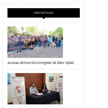
- 6 junio,
Los Dichos Y La Velocidad Por PC29
2022
ra -
MÁS NOTICIAS
‘Los Partidos Políticos No Merecen
- 18 mayo, 2022
Financiamiento’ Por PC29
‘La Laguna: Bomba De Tiempo Por Falta De
- 17 mayo, 2021
Planeación’ Por PC29
‘Las Corrupciones, Sus Formas Y Efectos’ Por
- 7 mayo, 2021
PC29
Acusan detención irregular de líder ejidal