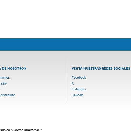
A DE NOSOTROS
VISITA NUESTRAS REDES SOCIALES
 somos
Facebook
sitio
X
o
Instagram
 privacidad
Linkedin
lguno de nuestros programas?