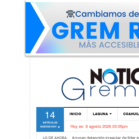
14
INICIO
LAGUNA
COAHUI
ARTÍCULOS
Hoy es:
6 agosto 2026 03:05pm
NUEVOS HOY
TORREÓN
Acusan detención irregular de líder e
GÓMEZ PALACIO
LO DE AHORA: