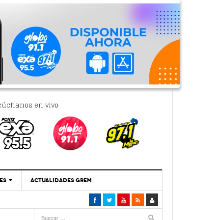
cúchanos en vivo
ES
ACTUALIDADES GREM
‘Se Vale Soñar Con Una Contraloría Ciudadana’
- 6 febrero, 2023
Por PC29