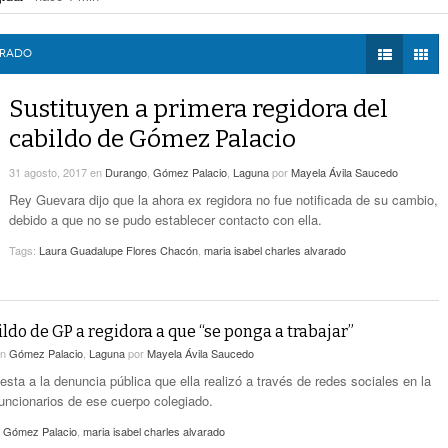
e poesía Enriqueta Ochoa
- hace 1 hora -
DIÁLOGOS CON LA
Expone CLIP Preocupación Por Reformas
nte bajos precios de comercialización de los forrajes
- hace 1 hora -
HISTORIA
Laborales. ‘Hacen Ver A Patrones Como
mas laborales. ‘Hacen ver a patrones como enemigos’, considera
- hace 1 ho
ARADO
- hace 1 hora -
Enemigos’, Considera
ignificar y actualizar padrón de personas sexoservidoras
- hace 2 horas -
TWEETS AND
BEATS
Sustituyen a primera regidora del
MARS Refrenda Sinergia Con Organismos
LA MEJOR 97.1
- hace 2 horas -
Empresariales
cabildo de Gómez Palacio
ESTÉREO GALLITO
CCE Solicita Incluir En Presupuesto Agua
31 agosto, 2017
en
Durango
,
Gómez Palacio
,
Laguna
por
Mayela Ávila Saucedo
Saludable Para La Laguna, Aeropuerto De
Rey Guevara dijo que la ahora ex regidora no fue notificada de su cambio,
- hace 2 horas -
Carga Y Conectividad
debido a que no se pudo establecer contacto con ella.
Donarán Parte De La Venta De Cup Cakes Al
Tags:
Laura Guadalupe Flores Chacón
,
maria isabel charles alvarado
- hace 3 horas -
Cuerpo De Bomberos Torreón
ldo de GP a regidora a que “se ponga a trabajar”
en
Gómez Palacio
,
Laguna
por
Mayela Ávila Saucedo
sta a la denuncia pública que ella realizó a través de redes sociales en la
uncionarios de ese cuerpo colegiado.
e Gómez Palacio
,
maria isabel charles alvarado