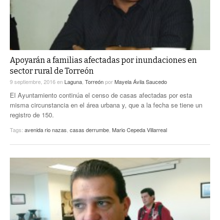
Apoyarán a familias afectadas por inundaciones en
sector rural de Torreón
9 septiembre, 2016
en
Laguna
,
Torreón
por
Mayela Ávila Saucedo
El Ayuntamiento continúa el censo de casas afectadas por esta
misma circunstancia en el área urbana y, que a la fecha se tiene un
registro de 150.
Tags:
avenida rio nazas
,
casas derrumbe
,
Mario Cepeda Villarreal