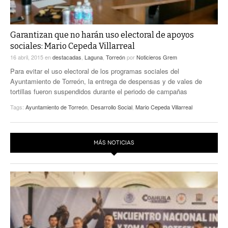
Garantizan que no harán uso electoral de apoyos
sociales: Mario Cepeda Villarreal
16 abril, 2015
en
destacadas
,
Laguna
,
Torreón
por
Noticieros Grem
Para evitar el uso electoral de los programas sociales del
Ayuntamiento de Torreón, la entrega de despensas y de vales de
tortillas fueron suspendidos durante el periodo de campañas
Tags:
Ayuntamiento de Torreón
,
Desarrollo Social
,
Mario Cepeda Villarreal
MÁS NOTICIAS