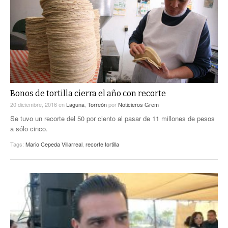
ACTUALIDADES GREM
PC29
EL EXACTO
GLOBO
EXA INFORMA
CONTEXTOS
DIÁLOGOS CON LA HISTORIA
TRAYECTO LAGUNA
TWEETS AND BEATS
A MEDIA MAÑANA
LA MEJOR 97.1 ESTÉREO GALLITO
A TODA LEY
Bonos de tortilla cierra el año con recorte
ACTUALIDADES GREM
20 diciembre, 2016
en
Laguna
,
Torreón
por
Noticieros Grem
ENTRE LAGUNEROS
PULSO
Se tuvo un recorte del 50 por ciento al pasar de 11 millones de pesos
a sólo cinco.
LA MEJOR INFORMACIÓN
Tags:
Mario Cepeda Villarreal
,
recorte tortilla