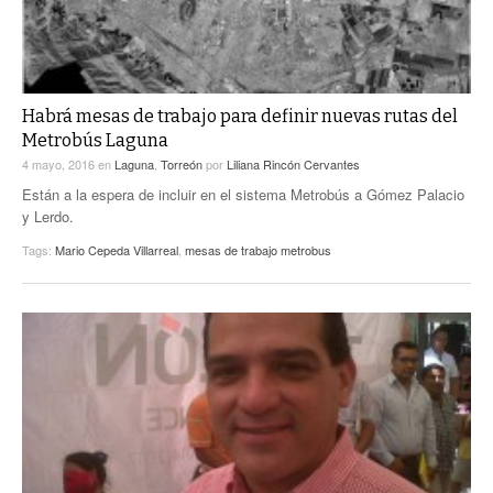
Habrá mesas de trabajo para definir nuevas rutas del
Metrobús Laguna
4 mayo, 2016
en
Laguna
,
Torreón
por
Liliana Rincón Cervantes
Están a la espera de incluir en el sistema Metrobús a Gómez Palacio
y Lerdo.
Tags:
Mario Cepeda Villarreal
,
mesas de trabajo metrobus