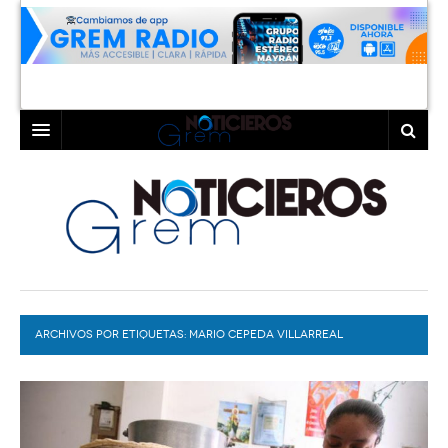
INICIO
LAGUNA
COAHUILA
TORREÓN
DURANGO
GÓMEZ PALACIO
ARCHIVOS POR ETIQUETAS:
DEPORTES
LERDO
MARIO CEPEDA VILLARREAL
PROGRAMAS
COLABORADORES
EXA