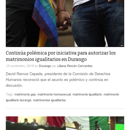
ACTUALIDADES GREM
PC29
EL EXACTO
GLOBO
EXA INFORMA
CONTEXTOS
DIÁLOGOS CON LA HISTORIA
TRAYECTO LAGUNA
TWEETS AND BEATS
A MEDIA MAÑANA
LA MEJOR 97.1 ESTÉREO GALLITO
A TODA LEY
Continúa polémica por iniciativa para autorizar los
ACTUALIDADES GREM
matrimonios igualitarios en Durango
ENTRE LAGUNEROS
PULSO
12 noviembre, 2019
en
Durango
por
Liliana Rincón Cervantes
David Ramos Cepeda, presidente de la Comisión de Derechos
LA MEJOR INFORMACIÓN
Humanos reconoció que el asunto es polémico y continúa en
discusión.
Tags:
matrimonio gay
,
matrimonio homosexual
,
matrimonio igualitario
,
matrimonio
igualitario durango
,
matrimonios igualitarios