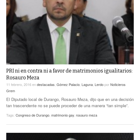
PRI ni en contra ni a favor de matrimonios igualitarios:
Rosauro Meza
11 febrero, 2016
en
destacadas
,
Gómez Palacio
,
Laguna
,
Lerdo
por
Noticieros
Grem
El Diputado local de Durango, Rosauro Meza, dijo que en una decisión
tan trascendente no se puede proceder de una manera “tan simple”.
Tags:
Congreso de Durango
,
matrimonio gay
,
rosauro meza