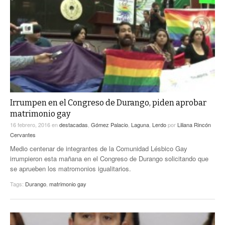
Irrumpen en el Congreso de Durango, piden aprobar
matrimonio gay
16 febrero, 2016
en
destacadas
,
Gómez Palacio
,
Laguna
,
Lerdo
por
Liliana Rincón
Cervantes
Medio centenar de integrantes de la Comunidad Lésbico Gay
irrumpieron esta mañana en el Congreso de Durango solicitando que
se aprueben los matromonios igualitarios.
Tags:
Durango
,
matrimonio gay