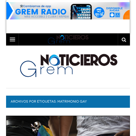
INICIO
LAGUNA
COAHUILA
TORREÓN
DURANGO
GÓMEZ PALACIO
ARCHIVOS POR ETIQUETAS:
DEPORTES
LERDO
MATRIMONIO GAY
PROGRAMAS
COLABORADORES
EXA