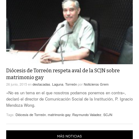
Diócesis de Torreón respeta aval de la SCJN sobre
matrimonio gay
26 junio, 2015
en
destacadas
,
Laguna
,
Torreón
por
Noticieros Grem
«No es un tema en el que nosotros podamos ponernos en contra»,
declaró el director de Comunicación Social de la Institución, P. Ignacio
Mendoza Wong.
Tags:
Diócesis de Torreón
,
matrimonio gay
,
Raymundo Valadez
,
SCJN
MÁS NOTICIAS