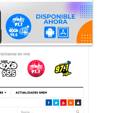
cúchanos en vivo
ES
ACTUALIDADES GREM
‘Se Vale Soñar Con Una Contraloría Ciudadana’
- 6 febrero, 2023
Por PC29