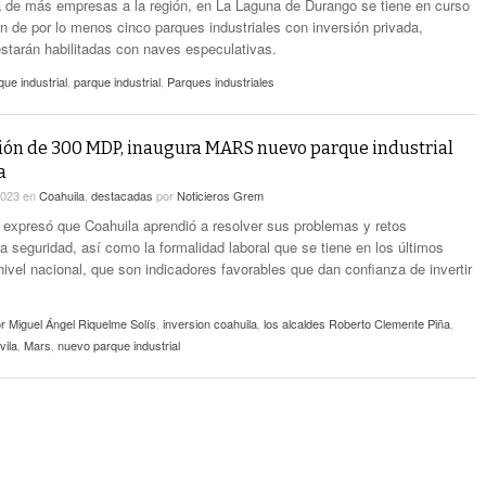
a de más empresas a la región, en La Laguna de Durango se tiene en curso
ón de por lo menos cinco parques industriales con inversión privada,
tarán habilitadas con naves especulativas.
ue industrial
,
parque industrial
,
Parques industriales
ión de 300 MDP, inaugura MARS nuevo parque industrial
a
2023
en
Coahuila
,
destacadas
por
Noticieros Grem
 expresó que Coahuila aprendió a resolver sus problemas y retos
a seguridad, así como la formalidad laboral que se tiene en los últimos
nivel nacional, que son indicadores favorables que dan confianza de invertir
r Miguel Ángel Riquelme Solís
,
inversion coahuila
,
los alcaldes Roberto Clemente Piña
,
vila
,
Mars
,
nuevo parque industrial