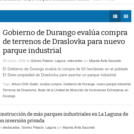
voto ciudadano a 50 jueces en 2028
- hace 4 horas -
DIÁLOGOS CON LA
- hace 4 horas -
Detectan Robo A Través Del C2
na Lerdo; cámaras captan a responsables
- hace 4 horas -
HISTORIA
regulación de lotes baldíos
- hace 4 horas -
TWEETS AND
Sistema Vial Revolución-Vasconcelos Tiene Un
BEATS
Gobierno de Durango evalúa compra
- hace 6 horas -
Avance De 33 Por Ciento
LA MEJOR 97.1
de terrenos de Draslovka para nuevo
ESTÉREO GALLITO
No Hubo Daños A Obras Del Sistema Vial
parque industrial
- hace
Abastos- Independencia Por Las Lluvias
6 horas -
28 marzo, 2026
en
Gómez Palacio
,
Laguna
,
relevantes
por
Mayela Ávila Saucedo
Coparmex Laguna Se Reunirá Con CFE La
El Gobierno de Durango evalúa la compra de 53 hectáreas en el poblado
- hace 7 horas -
Próxima Semana
El Siete propiedad de Draslovka para asentar un parque industrial
Tags:
Arturo Ortiz Galán
,
evalúa compra
,
Gobierno de Durango
,
nuevo parque industrial
,
Terrenos de Draslovka
,
titular de la Unidad de Atracción de Inversiones Extranjeras en
Durango
construcción de más parques industriales en La Laguna de
n inversión privada
en
destacadas
,
Gómez Palacio
,
Laguna
por
Mayela Ávila Saucedo