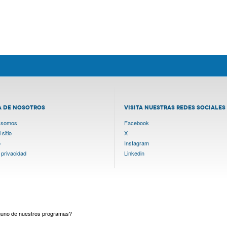
A DE NOSOTROS
VISITA NUESTRAS REDES SOCIALES
 somos
Facebook
sitio
X
o
Instagram
 privacidad
Linkedin
lguno de nuestros programas?