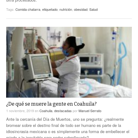
Tags:
Comida chatarra
,
etiquetado
,
nutrición
,
obesidad
,
Salud
¿De qué se muere la gente en Coahuila?
1 noviembre, 2019
en
Coahuila
,
destacadas
por
Manuel Serrato
Ante la cercanía del Día de Muertos, uno se pregunta: ¿realmente
bromear sobre el destino final de todo ser humano es parte de la
idiosincrasia mexicana o es simplemente una forma de embellecer el
miedo a lo inevitable para poder sobrellevarlo?