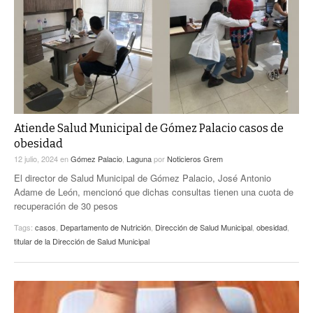
ACTUALIDADES GREM
PC29
EL EXACTO
GLOBO
EXA INFORMA
CONTEXTOS
DIÁLOGOS CON LA HISTORIA
TRAYECTO LAGUNA
TWEETS AND BEATS
A MEDIA MAÑANA
LA MEJOR 97.1 ESTÉREO GALLITO
A TODA LEY
Atiende Salud Municipal de Gómez Palacio casos de
ACTUALIDADES GREM
obesidad
ENTRE LAGUNEROS
PULSO
12 julio, 2024
en
Gómez Palacio
,
Laguna
por
Noticieros Grem
El director de Salud Municipal de Gómez Palacio, José Antonio
LA MEJOR INFORMACIÓN
Adame de León, mencionó que dichas consultas tienen una cuota de
recuperación de 30 pesos
Tags:
casos
,
Departamento de Nutrición
,
Dirección de Salud Municipal
,
obesidad
,
titular de la Dirección de Salud Municipal