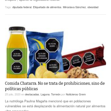
Tags:
diputada federal
,
Etiquetado de alimentos
,
Miroslava Sánchez
,
obesidad
Comida Chatarra. No se trata de prohibiciones, sino de
políticas públicas
25 julio, 2020
en
destacadas
,
Laguna
,
Torreón
por
Noticieros Grem
La nutrióloga Paulina Magaña mencionó que en poblaciones
vulnerables se está desplazando la alimentación natural por alimentos
ultra procesados.