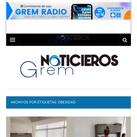
INICIO
LAGUNA
COAHUILA
TORREÓN
DURANGO
GÓMEZ PALACIO
ARCHIVOS POR ETIQUETAS:
DEPORTES
LERDO
OBESIDAD
PROGRAMAS
COLABORADORES
EXA