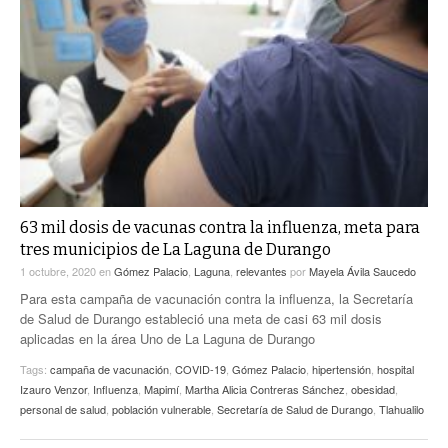
63 mil dosis de vacunas contra la influenza, meta para
tres municipios de La Laguna de Durango
1 octubre, 2020
en
Gómez Palacio
,
Laguna
,
relevantes
por
Mayela Ávila Saucedo
Para esta campaña de vacunación contra la influenza, la Secretaría
de Salud de Durango estableció una meta de casi 63 mil dosis
aplicadas en la área Uno de La Laguna de Durango
Tags:
campaña de vacunación
,
COVID-19
,
Gómez Palacio
,
hipertensión
,
hospital
Izauro Venzor
,
Influenza
,
Mapimí
,
Martha Alicia Contreras Sánchez
,
obesidad
,
personal de salud
,
población vulnerable
,
Secretaría de Salud de Durango
,
Tlahualilo