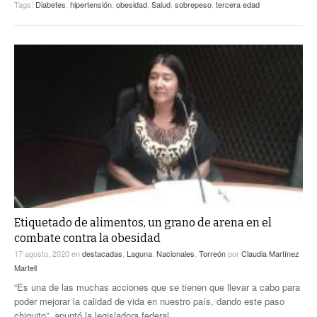
Tags:
Diabetes
,
hipertensión
,
obesidad
,
Salud
,
sobrepeso
,
tercera edad
Etiquetado de alimentos, un grano de arena en el
combate contra la obesidad
17 agosto, 2020
en
destacadas
,
Laguna
,
Nacionales
,
Torreón
por
Claudia Martínez
Martell
“Es una de las muchas acciones que se tienen que llevar a cabo para
poder mejorar la calidad de vida en nuestro país, dando este paso
chiquito”, apuntó la legisladora federal.