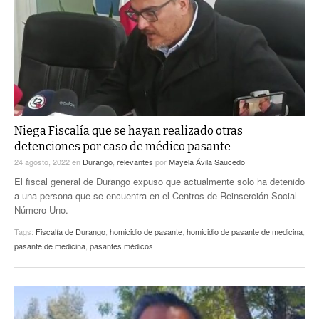
ACTUALIDADES GREM
PC29
EL EXACTO
GLOBO
EXA INFORMA
CONTEXTOS
DIÁLOGOS CON LA HISTORIA
TRAYECTO LAGUNA
TWEETS AND BEATS
A MEDIA MAÑANA
LA MEJOR 97.1 ESTÉREO GALLITO
A TODA LEY
Niega Fiscalía que se hayan realizado otras
ACTUALIDADES GREM
detenciones por caso de médico pasante
ENTRE LAGUNEROS
PULSO
24 agosto, 2022
en
Durango
,
relevantes
por
Mayela Ávila Saucedo
El fiscal general de Durango expuso que actualmente solo ha detenido
LA MEJOR INFORMACIÓN
a una persona que se encuentra en el Centros de Reinserción Social
Número Uno.
Tags:
Fiscalía de Durango
,
homicidio de pasante
,
homicidio de pasante de medicina
,
pasante de medicina
,
pasantes médicos