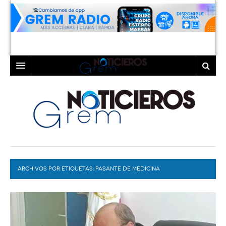
INICIO
LAGUNA
COAHUILA
TORREÓN
DURANGO
GÓMEZ PALACIO
ARCHIVOS POR ETIQUETAS:
DEPORTES
LERDO
PASANTE DE MEDICINA
PROGRAMAS
COLABORADORES
EXA