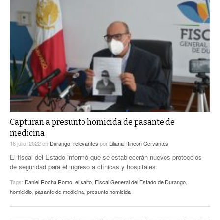
Capturan a presunto homicida de pasante de
medicina
18 julio, 2022
en
Durango
,
relevantes
por
Liliana Rincón Cervantes
El fiscal del Estado informó que se establecerán nuevos protocolos
de seguridad para el ingreso a clínicas y hospitales
Tags:
Daniel Rocha Romo
,
el salto
,
Fiscal General del Estado de Durango
,
homicidio
,
pasante de medicina
,
presunto homicida