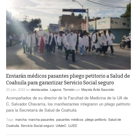
Enviarán médicos pasantes pliego petitorio a Salud de
Coahuila para garantizar Servicio Social seguro
20 julio, 2022
en
destacadas
,
Laguna
,
Torreón
por
Mayela Ávila Saucedo
Acompañados de su director de la Facultad de Medicina de la UA de
C, Salvador Chavarría, los manifestantes integraron un pliego petitorio
para la Secretaría de Salud de Coahuila
Tags:
marcha
,
marcha pasantes
,
pasantes médicos
,
pliego petitorio
,
Salud de
Coahuila
,
Servicio Social seguro
,
UAdeC
,
UJED