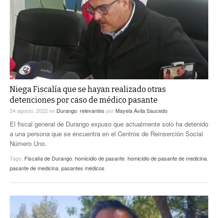
ACTUALIDADES GREM
PC29
EL EXACTO
GLOBO
EXA INFORMA
CONTEXTOS
DIÁLOGOS CON LA HISTORIA
TRAYECTO LAGUNA
TWEETS AND BEATS
A MEDIA MAÑANA
LA MEJOR 97.1 ESTÉREO GALLITO
A TODA LEY
Niega Fiscalía que se hayan realizado otras
ACTUALIDADES GREM
detenciones por caso de médico pasante
ENTRE LAGUNEROS
PULSO
24 agosto, 2022
en
Durango
,
relevantes
por
Mayela Ávila Saucedo
El fiscal general de Durango expuso que actualmente solo ha detenido
LA MEJOR INFORMACIÓN
a una persona que se encuentra en el Centros de Reinserción Social
Número Uno.
Tags:
Fiscalía de Durango
,
homicidio de pasante
,
homicidio de pasante de medicina
,
pasante de medicina
,
pasantes médicos