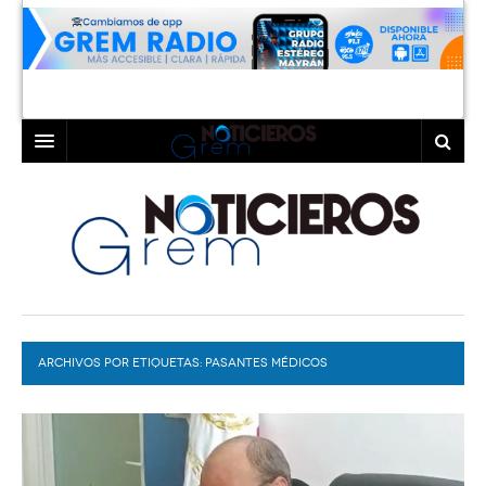
INICIO
LAGUNA
COAHUILA
TORREÓN
DURANGO
GÓMEZ PALACIO
ARCHIVOS POR ETIQUETAS:
DEPORTES
LERDO
PASANTES MÉDICOS
PROGRAMAS
COLABORADORES
EXA