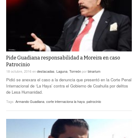
Pide Guadiana responsabilidad a Moreira en caso
Patrocinio
18 octubre, 2016
en
destacadas
,
Laguna
,
Torreón
por
binarium
Pidió se anexara el caso a la denuncia que presentó en la Corte Penal
Internacional de ‘La Haya’ contra el Gobierno de Coahuila por delitos
de Lesa Humanidad.
Tags:
Armando Guadiana
,
corte internaciona la haya
,
patrocinio