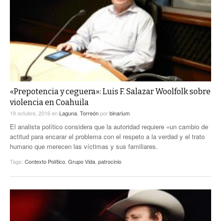
«Prepotencia y ceguera»: Luis F. Salazar Woolfolk sobre
violencia en Coahuila
19 octubre, 2016
en
Laguna
,
Torreón
por
binarium
El analista político considera que la autoridad requiere «un cambio de
actitud para encarar el problema con el respeto a la verdad y el trato
humano que merecen las víctimas y sus familiares.
Tags:
Contexto Político
,
Grupo Vida
,
patrocinio