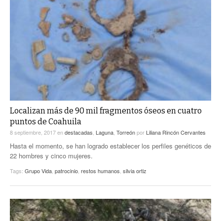
Localizan más de 90 mil fragmentos óseos en cuatro
puntos de Coahuila
8 septiembre, 2017
en
destacadas
,
Laguna
,
Torreón
por
Liliana Rincón Cervantes
Hasta el momento, se han logrado establecer los perfiles genéticos de
22 hombres y cinco mujeres.
Tags:
Grupo Vida
,
patrocinio
,
restos humanos
,
silvia ortiz