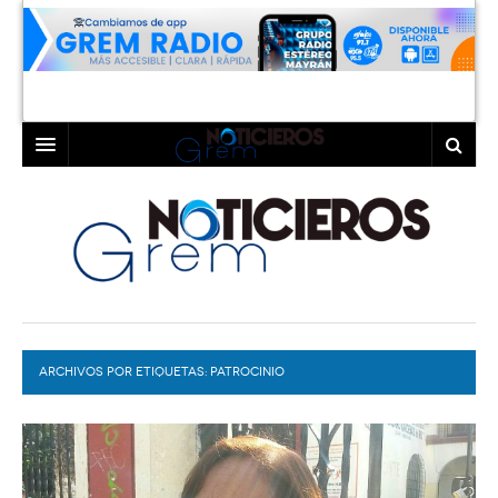
INICIO
LAGUNA
COAHUILA
TORREÓN
DURANGO
GÓMEZ PALACIO
ARCHIVOS POR ETIQUETAS:
DEPORTES
LERDO
PATROCINIO
PROGRAMAS
COLABORADORES
EXA