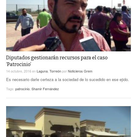
Diputados gestionarán recursos para el caso
‘Patrocinio’
14 octubre, 2016
en
Laguna
,
Torreón
por
Noticieros Grem
Es necesario darle certeza a la sociedad de lo sucedido en ese ejido.
Tags:
patrocinio
,
Shamir Fernández