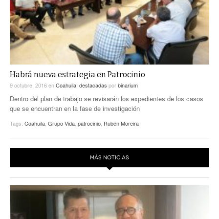
Habrá nueva estrategia en Patrocinio
9 octubre, 2016
en
Coahuila
,
destacadas
por
binarium
Dentro del plan de trabajo se revisarán los expedientes de los casos
que se encuentran en la fase de investigación
Tags:
Coahuila
,
Grupo Vida
,
patrocinio
,
Rubén Moreira
MÁS NOTICIAS