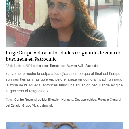
ACTUALIDADES GREM
PC29
EL EXACTO
GLOBO
EXA INFORMA
CONTEXTOS
DIÁLOGOS CON LA HISTORIA
TRAYECTO LAGUNA
TWEETS AND BEATS
A MEDIA MAÑANA
LA MEJOR 97.1 ESTÉREO GALLITO
A TODA LEY
Exige Grupo Vida a autoridades resguardo de zona de
ACTUALIDADES GREM
búsqueda en Patrocinio
ENTRE LAGUNEROS
PULSO
23 diciembre, 2021
en
Laguna
,
Torreón
por
Mayela Ávila Saucedo
«…yo no le hecho la culpa a los ejidatarios porque al final del tiempo
LA MEJOR INFORMACIÓN
son sus tierras y las quieren, pero empezaron como a invadir un poco
la zona de búsqueda, entonces hubo una situación peculiar de exigirle
al gobierno el resguardo.»
Tags:
Centro Regional de Identificación Humana
,
Desaparecidos
,
Fiscalía General
del Estado
,
Grupo Vida
,
patrocinio