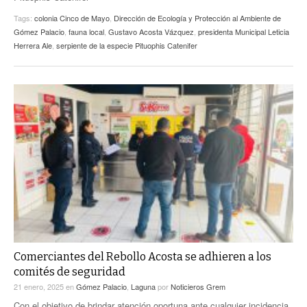
Tags:
colonia Cinco de Mayo
,
Dirección de Ecología y Protección al Ambiente de
Gómez Palacio
,
fauna local
,
Gustavo Acosta Vázquez
,
presidenta Municipal Leticia
Herrera Ale
,
serpiente de la especie Pituophis Catenifer
Comerciantes del Rebollo Acosta se adhieren a los
comités de seguridad
21 enero, 2025
en
Gómez Palacio
,
Laguna
por
Noticieros Grem
Con el objetivo de brindar atención oportuna ante cualquier incidencia