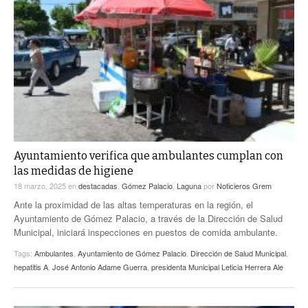
Ayuntamiento verifica que ambulantes cumplan con
las medidas de higiene
18 marzo, 2025
en
destacadas
,
Gómez Palacio
,
Laguna
por
Noticieros Grem
Ante la proximidad de las altas temperaturas en la región, el
Ayuntamiento de Gómez Palacio, a través de la Dirección de Salud
Municipal, iniciará inspecciones en puestos de comida ambulante.
Tags:
Ambulantes
,
Ayuntamiento de Gómez Palacio
,
Dirección de Salud Municipal
,
hepatitis A
,
José Antonio Adame Guerra
,
presidenta Municipal Leticia Herrera Ale