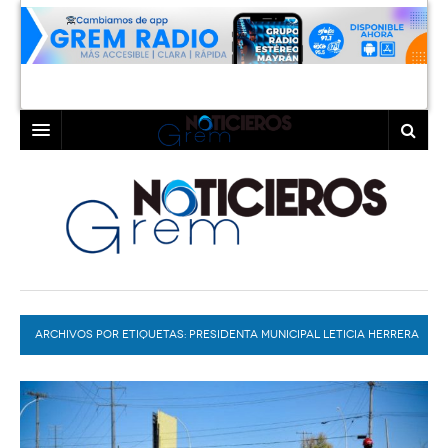
INICIO
LAGUNA
COAHUILA
TORREÓN
DURANGO
GÓMEZ PALACIO
ARCHIVOS POR ETIQUETAS:
DEPORTES
LERDO
PRESIDENTA MUNICIPAL LETICIA HERRERA
ALE
PROGRAMAS
COLABORADORES
EXA