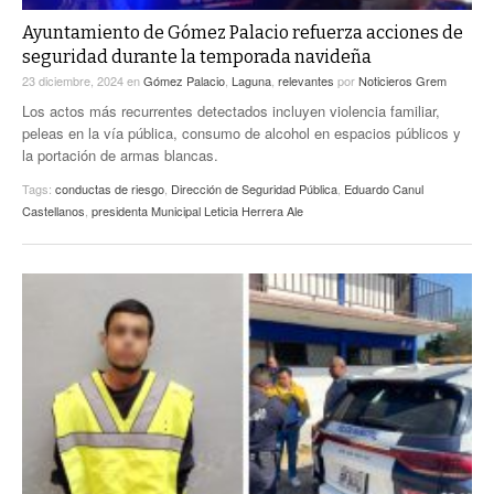
Ayuntamiento de Gómez Palacio refuerza acciones de
seguridad durante la temporada navideña
23 diciembre, 2024
en
Gómez Palacio
,
Laguna
,
relevantes
por
Noticieros Grem
Los actos más recurrentes detectados incluyen violencia familiar,
peleas en la vía pública, consumo de alcohol en espacios públicos y
la portación de armas blancas.
Tags:
conductas de riesgo
,
Dirección de Seguridad Pública
,
Eduardo Canul
Castellanos
,
presidenta Municipal Leticia Herrera Ale