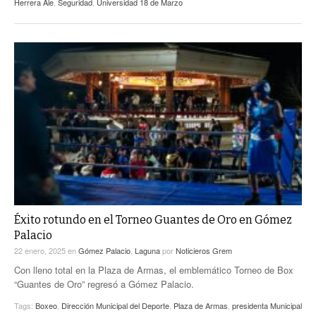
Herrera Ale
,
Seguridad
,
Universidad 18 de Marzo
Éxito rotundo en el Torneo Guantes de Oro en Gómez
Palacio
22 enero, 2025
en
Gómez Palacio
,
Laguna
por
Noticieros Grem
Con lleno total en la Plaza de Armas, el emblemático Torneo de Box
“Guantes de Oro” regresó a Gómez Palacio.
Tags:
Boxeo
,
Dirección Municipal del Deporte
,
Plaza de Armas
,
presidenta Municipal