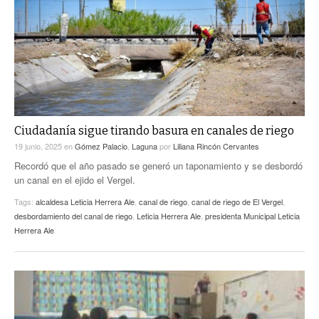
ACTUALIDADES GREM
PC29
EL EXACTO
GLOBO
EXA INFORMA
CONTEXTOS
DIÁLOGOS CON LA HISTORIA
TRAYECTO LAGUNA
TWEETS AND BEATS
A MEDIA MAÑANA
LA MEJOR 97.1 ESTÉREO GALLITO
A TODA LEY
Ciudadanía sigue tirando basura en canales de riego
ACTUALIDADES GREM
19 junio, 2025
en
Gómez Palacio
,
Laguna
por
Liliana Rincón Cervantes
ENTRE LAGUNEROS
PULSO
Recordó que el año pasado se generó un taponamiento y se desbordó
un canal en el ejido el Vergel.
LA MEJOR INFORMACIÓN
Tags:
alcaldesa Leticia Herrera Ale
,
canal de riego
,
canal de riego de El Vergel
,
desbordamiento del canal de riego
,
Leticia Herrera Ale
,
presidenta Municipal Leticia
Herrera Ale