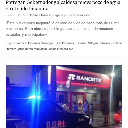
Entregan Gobernador y alcaldesa nuevo pozo de agua
en el ejido Dinamita
8 enero, 2025
en
Gómez Palacio
,
Laguna
por
Noticieros Grem
“Este nuevo pozo mejorará la calidad de vida de poco más de 22 mil
habitantes. Esta obra es posible gracias a la mezcla de recursos
estatales y municipales»
Tags:
Dinamita
,
Dinamita Durango
,
Ejido Dinamita
,
Esteban Villegas Villarreal
,
Leticia
Herrera
,
presidenta Municipal Leticia Herrera Ale