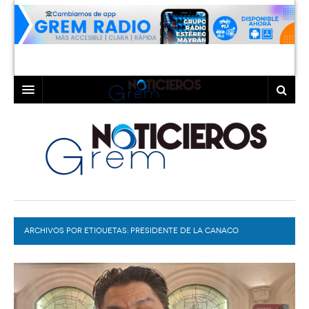
INICIO
LAGUNA
COAHUILA
TORREÓN
DURANGO
GÓMEZ PALACIO
ARCHIVOS POR ETIQUETAS:
DEPORTES
LERDO
PRESIDENTE DE LA CANACO
PROGRAMAS
COLABORADORES
EXA