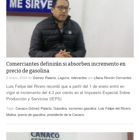
Comerciantes definirán si absorben incremento en
precio de gasolina
2 enero, 2024
en
Gómez Palacio
,
Laguna
,
relevantes
por
Liliana Rincón Cervantes
Luis Felipe del Rivero recordó que a partir del 1 de enero entró en
vigor el incremento del 4.3 por ciento en el Impuesto Especial Sobre
Producción y Servicios (IEPS)
Tags:
Canaco Gómez Palacio
,
Gasolina
,
incremen gasolina
,
Luis Felipe del Rivero
Molina
,
precio de gasolina
,
presidente de la Canaco