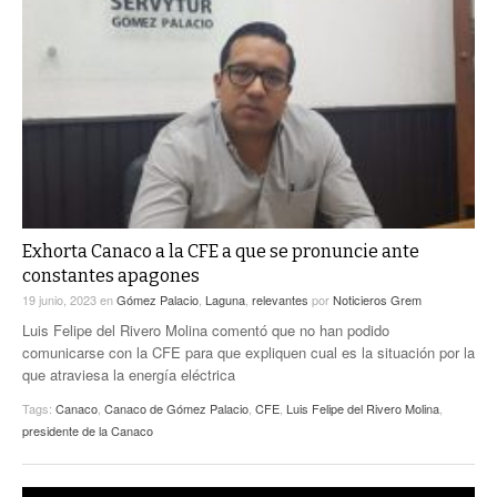
Exhorta Canaco a la CFE a que se pronuncie ante
constantes apagones
19 junio, 2023
en
Gómez Palacio
,
Laguna
,
relevantes
por
Noticieros Grem
Luis Felipe del Rivero Molina comentó que no han podido
comunicarse con la CFE para que expliquen cual es la situación por la
que atraviesa la energía eléctrica
Tags:
Canaco
,
Canaco de Gómez Palacio
,
CFE
,
Luis Felipe del Rivero Molina
,
presidente de la Canaco