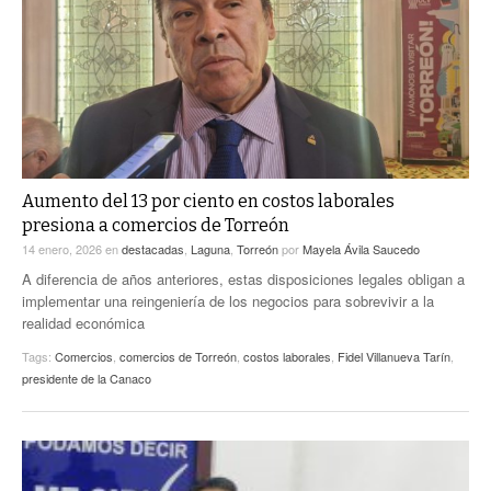
ACTUALIDADES GREM
PC29
EL EXACTO
GLOBO
EXA INFORMA
CONTEXTOS
DIÁLOGOS CON LA HISTORIA
TRAYECTO LAGUNA
TWEETS AND BEATS
A MEDIA MAÑANA
LA MEJOR 97.1 ESTÉREO GALLITO
A TODA LEY
Aumento del 13 por ciento en costos laborales
ACTUALIDADES GREM
presiona a comercios de Torreón
ENTRE LAGUNEROS
PULSO
14 enero, 2026
en
destacadas
,
Laguna
,
Torreón
por
Mayela Ávila Saucedo
A diferencia de años anteriores, estas disposiciones legales obligan a
LA MEJOR INFORMACIÓN
implementar una reingeniería de los negocios para sobrevivir a la
realidad económica
Tags:
Comercios
,
comercios de Torreón
,
costos laborales
,
Fidel Villanueva Tarín
,
presidente de la Canaco