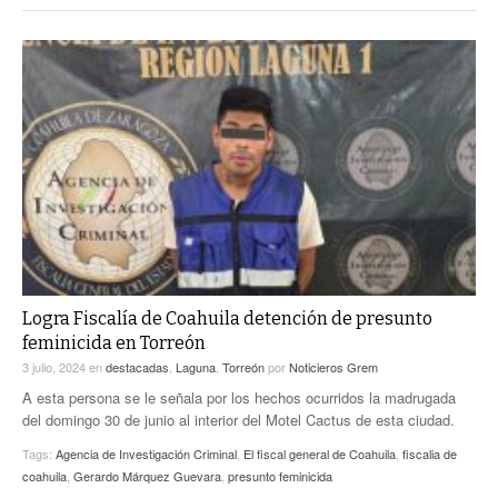
Logra Fiscalía de Coahuila detención de presunto
feminicida en Torreón
3 julio, 2024
en
destacadas
,
Laguna
,
Torreón
por
Noticieros Grem
A esta persona se le señala por los hechos ocurridos la madrugada
del domingo 30 de junio al interior del Motel Cactus de esta ciudad.
Tags:
Agencia de Investigación Criminal
,
El fiscal general de Coahuila
,
fiscalia de
coahuila
,
Gerardo Márquez Guevara
,
presunto feminicida