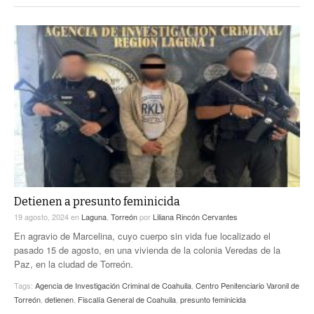
Detienen a presunto feminicida
19 agosto, 2024
en
Laguna
,
Torreón
por
Liliana Rincón Cervantes
En agravio de Marcelina, cuyo cuerpo sin vida fue localizado el
pasado 15 de agosto, en una vivienda de la colonia Veredas de la
Paz, en la ciudad de Torreón.
Tags:
Agencia de Investigación Criminal de Coahuila
,
Centro Penitenciario Varonil de
Torreón
,
detienen
,
Fiscalía General de Coahuila
,
presunto feminicida