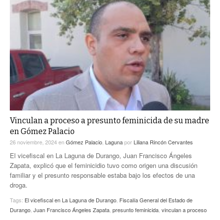
Vinculan a proceso a presunto feminicida de su madre
en Gómez Palacio
26 noviembre, 2024
en
Gómez Palacio
,
Laguna
por
Liliana Rincón Cervantes
El vicefiscal en La Laguna de Durango, Juan Francisco Ángeles
Zapata, explicó que el feminicidio tuvo como origen una discusión
familiar y el presunto responsable estaba bajo los efectos de una
droga.
Tags:
El vicefiscal en La Laguna de Durango
,
Fiscalía General del Estado de
Durango
,
Juan Francisco Ángeles Zapata
,
presunto feminicida
,
vinculan a proceso