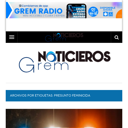
INICIO
LAGUNA
COAHUILA
TORREÓN
DURANGO
GÓMEZ PALACIO
ARCHIVOS POR ETIQUETAS:
DEPORTES
LERDO
PRESUNTO FEMINICIDA
PROGRAMAS
COLABORADORES
EXA