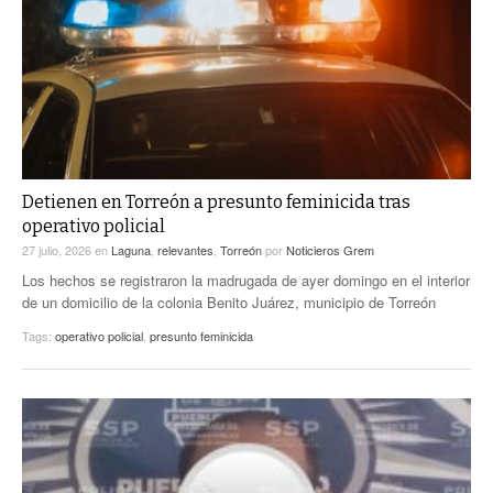
ACTUALIDADES GREM
PC29
EL EXACTO
GLOBO
EXA INFORMA
CONTEXTOS
DIÁLOGOS CON LA HISTORIA
TRAYECTO LAGUNA
TWEETS AND BEATS
A MEDIA MAÑANA
LA MEJOR 97.1 ESTÉREO GALLITO
A TODA LEY
Detienen en Torreón a presunto feminicida tras
ACTUALIDADES GREM
operativo policial
ENTRE LAGUNEROS
PULSO
27 julio, 2026
en
Laguna
,
relevantes
,
Torreón
por
Noticieros Grem
Los hechos se registraron la madrugada de ayer domingo en el interior
LA MEJOR INFORMACIÓN
de un domicilio de la colonia Benito Juárez, municipio de Torreón
Tags:
operativo policial
,
presunto feminicida