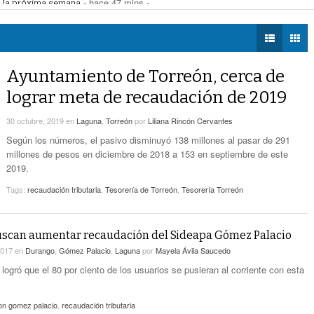
segundos -
ey General Metropolitana en beneficio de La Laguna
- hace 47 mins -
DIÁLOGOS CON LA
biental
- hace 55 mins -
HISTORIA
Coparmex Laguna Se Reunirá Con CFE La
s de fe: diagnostica párroco de San Agustín
- hace 1 hora -
- hace 47 mins -
Próxima Semana
TWEETS AND
BEATS
Ayuntamiento de Torreón, cerca de
-
Torreón Refuerza Su Compromiso Ambiental
LA MEJOR 97.1
hace 55 mins -
lograr meta de recaudación de 2019
ESTÉREO GALLITO
Faltan Vocaciones, Pero No Hay Crisis De Fe:
30 octubre, 2019
en
Laguna
,
Torreón
por
Liliana Rincón Cervantes
- hace 1
Diagnostica Párroco De San Agustín
Según los números, el pasivo disminuyó 138 millones al pasar de 291
hora -
millones de pesos en diciembre de 2018 a 153 en septiembre de este
2019.
Simas Torreón Emprende Operativo Con Pipas
- hace 3 horas -
Para Colonias Del Oriente
Tags:
recaudación tributaria
,
Tesorería de Torreón
,
Tesorería Torreón
buscan aumentar recaudación del Sideapa Gómez Palacio
2017
en
Durango
,
Gómez Palacio
,
Laguna
por
Mayela Ávila Saucedo
logró que el 80 por ciento de los usuarios se pusieran al corriente con esta
on gomez palacio
,
recaudación tributaria