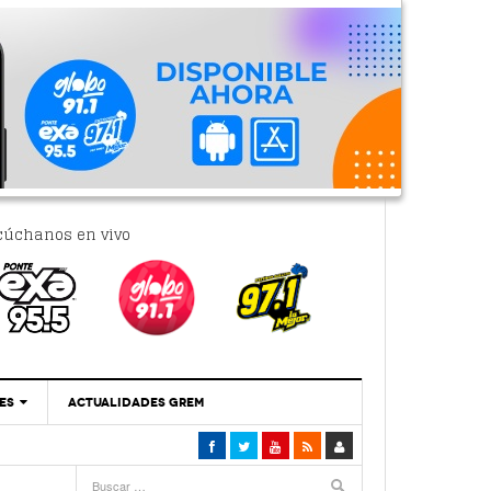
cúchanos en vivo
ES
ACTUALIDADES GREM
‘Se Vale Soñar Con Una Contraloría Ciudadana’
- 6 febrero, 2023
Por PC29