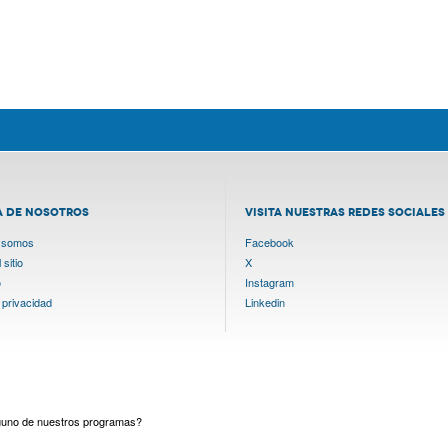
A DE NOSOTROS
VISITA NUESTRAS REDES SOCIALES
 somos
Facebook
sitio
X
o
Instagram
 privacidad
Linkedin
lguno de nuestros programas?