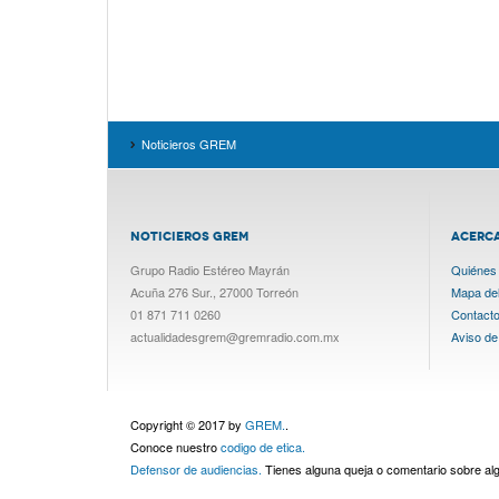
Noticieros GREM
NOTICIEROS GREM
ACERC
Grupo Radio Estéreo Mayrán
Quiénes
Acuña 276 Sur., 27000 Torreón
Mapa del 
01 871 711 0260
Contact
actualidadesgrem@gremradio.com.mx
Aviso de
Copyright © 2017 by
GREM.
.
Conoce nuestro
codigo de etica.
Defensor de audiencias.
Tienes alguna queja o comentario sobre a