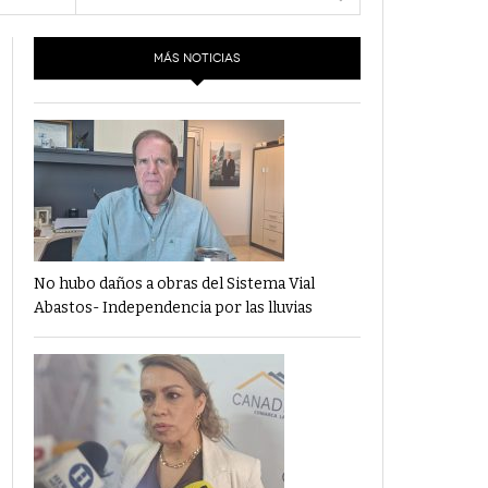
- 6 junio,
Los Dichos Y La Velocidad Por PC29
2022
MÁS NOTICIAS
‘Los Partidos Políticos No Merecen
- 18 mayo, 2022
Financiamiento’ Por PC29
‘La Laguna: Bomba De Tiempo Por Falta De
- 17 mayo, 2021
Planeación’ Por PC29
‘Las Corrupciones, Sus Formas Y Efectos’ Por
- 7 mayo, 2021
PC29
No hubo daños a obras del Sistema Vial
Abastos- Independencia por las lluvias