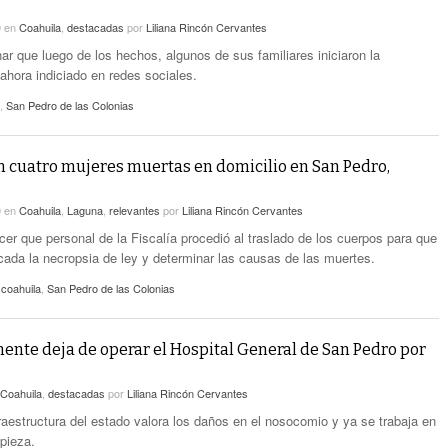
0
en
Coahuila
,
destacadas
por
Liliana Rincón Cervantes
r que luego de los hechos, algunos de sus familiares iniciaron la
ahora indiciado en redes sociales.
,
San Pedro de las Colonias
 cuatro mujeres muertas en domicilio en San Pedro,
0
en
Coahuila
,
Laguna
,
relevantes
por
Liliana Rincón Cervantes
cer que personal de la Fiscalía procedió al traslado de los cuerpos para que
icada la necropsia de ley y determinar las causas de las muertes.
 coahuila
,
San Pedro de las Colonias
nte deja de operar el Hospital General de San Pedro por
Coahuila
,
destacadas
por
Liliana Rincón Cervantes
fraestructura del estado valora los daños en el nosocomio y ya se trabaja en
mpieza.