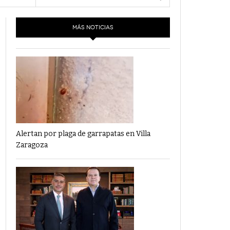
- 6 junio,
Los Dichos Y La Velocidad Por PC29
2022
MÁS NOTICIAS
‘Los Partidos Políticos No Merecen
- 18 mayo, 2022
Financiamiento’ Por PC29
‘La Laguna: Bomba De Tiempo Por Falta De
- 17 mayo, 2021
Planeación’ Por PC29
‘Las Corrupciones, Sus Formas Y Efectos’ Por
- 7 mayo, 2021
PC29
Alertan por plaga de garrapatas en Villa
Zaragoza