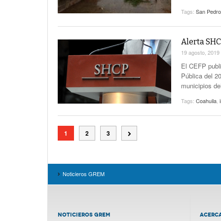
Tags:
San Pedro
Alerta SHC
19 agosto, 2019
El CEFP publi
Pública del 2
municipios de
Tags:
Coahuila
,
1
2
3
Noticieros GREM
NOTICIEROS GREM
ACERC