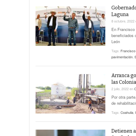
Gobernador
Laguna
8 octubre, 2022
En Francisco 
beneficiados 
León
Tags:
Francisco
pavimentación
,
Arranca go
las Coloni
2 julio, 2022
en
C
Por otra parte
de rehabilitac
Tags:
Coahuila
,
Detienen a