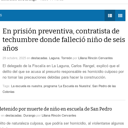
Zaragoza bloquearon Mieleras
- hace 12 horas -
DIÁLOGOS CON LA
Por Falta De Agua, Vecinos De Villa Zaragoza
perar Agua Saludable
- hace 12 horas -
HISTORIA
- hace 12 horas -
Bloquearon Mieleras
r de Justicia de Durango por presunto cohecho
- hace 12 horas -
AS
TWEETS AND
Anuncian Nuevo Pozo De Agua Potable Para
BEATS
En prisión preventiva, contratista de
- hace 15 horas -
Torreón
LA MEJOR 97.1
techumbre donde falleció niño de seis
ESTÉREO GALLITO
Lanzan Convocatoria Del Concurso De Poesía
años
- hace 16 horas -
Enriqueta Ochoa
29 octubre, 2025
en
destacadas
,
Laguna
,
Torreón
por
Liliana Rincón Cervantes
Expone CLIP Preocupación Por Reformas
Laborales. ‘Hacen Ver A Patrones Como
El delegado de la Fiscalía en La Laguna, Carlos Rangel, explicó que el
- hace 17 horas -
Enemigos’, Considera
delito del que se acusa al presunto responsable es homicidio culposo por
no tomar las precauciones debidas para hacer la construcción.
Tags:
La escuela es nuestra
,
programa ‘La Escuela es Nuestra’
,
San Pedro de las
Colonias
detenido por muerte de niño en escuela de San Pedro
5
en
destacadas
,
Durango
por
Liliana Rincón Cervantes
lito de naturaleza culposa, que podría ser homicidio, al violentarse algunos