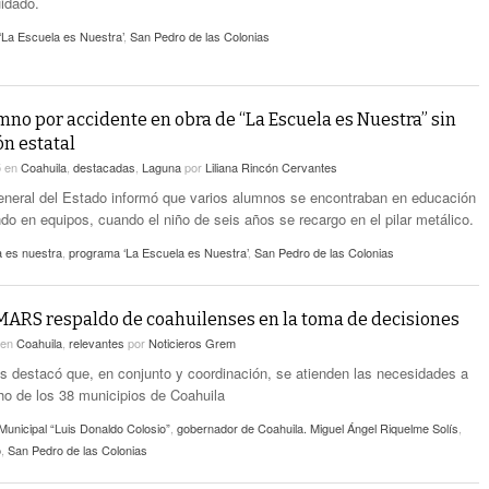
idado.
‘La Escuela es Nuestra’
,
San Pedro de las Colonias
no por accidente en obra de “La Escuela es Nuestra” sin
ón estatal
5
en
Coahuila
,
destacadas
,
Laguna
por
Liliana Rincón Cervantes
eneral del Estado informó que varios alumnos se encontraban en educación
ndo en equipos, cuando el niño de seis años se recargo en el pilar metálico.
a es nuestra
,
programa ‘La Escuela es Nuestra’
,
San Pedro de las Colonias
ARS respaldo de coahuilenses en la toma de decisiones
en
Coahuila
,
relevantes
por
Noticieros Grem
s destacó que, en conjunto y coordinación, se atienden las necesidades a
cho de los 38 municipios de Coahuila
unicipal “Luis Donaldo Colosio”
,
gobernador de Coahuila. Miguel Ángel Riquelme Solís
,
o
,
San Pedro de las Colonias