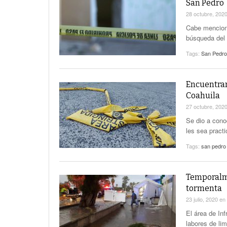
San Pedro
28 octubre, 202
Cabe menciona
búsqueda del 
Tags:
San Pedro
Encuentran
Coahuila
27 octubre, 202
Se dio a cono
les sea pract
Tags:
san pedro
Temporalme
tormenta
23 julio, 2020
en
El área de In
labores de li