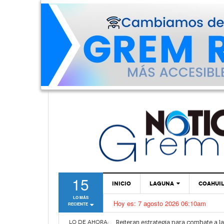
15
INICIO
LAGUNA
COAHUI
LO MÁS
Hoy es:
7 agosto 2026 06:10am
RECIENTE
TORREÓN
Alertan por plaga de garrapatas en Vi
Reiteran estrategia para combate a l
GÓMEZ PALACIO
LO DE AHORA: