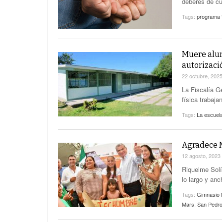
deberes de cu
Tags:
programa 
Muere alum
autorizaci
22 octubre, 202
La Fiscalía G
física trabaja
Tags:
La escuel
Agradece M
12 agosto, 2023
Riquelme Solí
lo largo y an
Tags:
Gimnasio M
Mars
,
San Pedr