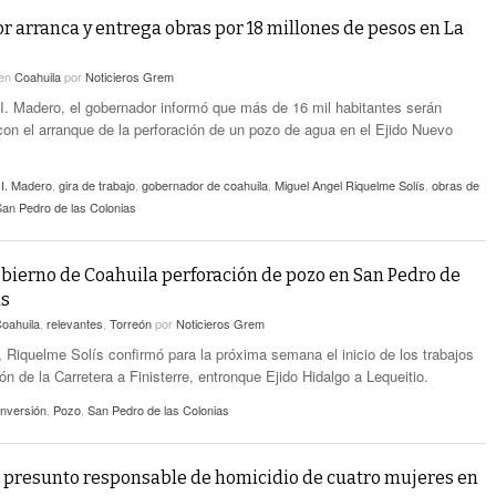
 arranca y entrega obras por 18 millones de pesos en La
en
Coahuila
por
Noticieros Grem
I. Madero, el gobernador informó que más de 16 mil habitantes serán
con el arranque de la perforación de un pozo de agua en el Ejido Nuevo
 I. Madero
,
gira de trabajo
,
gobernador de coahuila
,
Miguel Angel Riquelme Solís
,
obras de
San Pedro de las Colonias
bierno de Coahuila perforación de pozo en San Pedro de
as
oahuila
,
relevantes
,
Torreón
por
Noticieros Grem
, Riquelme Solís confirmó para la próxima semana el inicio de los trabajos
ión de la Carretera a Finisterre, entronque Ejido Hidalgo a Lequeitio.
Inversión
,
Pozo
,
San Pedro de las Colonias
 presunto responsable de homicidio de cuatro mujeres en