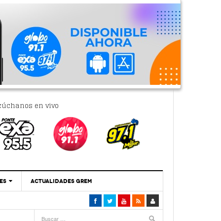
cúchanos en vivo
ES
ACTUALIDADES GREM
‘Se Vale Soñar Con Una Contraloría Ciudadana’
- 6 febrero, 2023
Por PC29