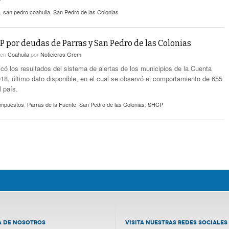
,
san pedro coahuila
,
San Pedro de las Colonias
P por deudas de Parras y San Pedro de las Colonias
en
Coahuila
por
Noticieros Grem
có los resultados del sistema de alertas de los municipios de la Cuenta
018, último dato disponible, en el cual se observó el comportamiento de 655
l país.
impuestos
,
Parras de la Fuente
,
San Pedro de las Colonias
,
SHCP
A DE NOSOTROS
VISITA NUESTRAS REDES SOCIALES