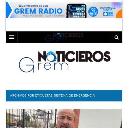
INICIO
LAGUNA
COAHUILA
TORREÓN
DURANGO
GÓMEZ PALACIO
ARCHIVOS POR ETIQUETAS:
DEPORTES
LERDO
SISTEMA DE EMERGENCIA
PROGRAMAS
COLABORADORES
EXA