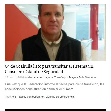
C4 de Coahuila listo para transitar al sistema 911:
Consejero Estatal de Seguridad
15 marzo, 2016
en
destacadas
,
Laguna
,
Torreón
por
Mayela Ávila Saucedo
Una vez que la Federación informe la fecha para dicha transición, las
adecuaciones consistirán en cambiar el número.
Tags:
9/11
,
adolfo von betrab
,
c4
,
sistema de emergencia