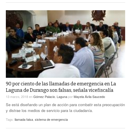
90 por ciento de las llamadas de emergencia en La
Laguna de Durango son falsas, señala vicefiscalía
13 marzo, 2018
en
Gómez Palacio
,
Laguna
por
Mayela Ávila Saucedo
Se está diseñando un plan de acción para combatir esta preocupación
y distrae los medios de servicio para la ciudadanía.
Tags:
llamada falsa
,
sistema de emergencia