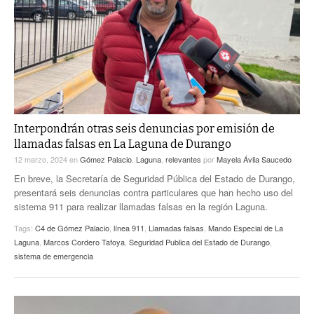
ACTUALIDADES GREM
PC29
EL EXACTO
GLOBO
EXA INFORMA
CONTEXTOS
DIÁLOGOS CON LA HISTORIA
TRAYECTO LAGUNA
TWEETS AND BEATS
A MEDIA MAÑANA
LA MEJOR 97.1 ESTÉREO GALLITO
A TODA LEY
Interpondrán otras seis denuncias por emisión de
ACTUALIDADES GREM
llamadas falsas en La Laguna de Durango
ENTRE LAGUNEROS
PULSO
12 marzo, 2024
en
Gómez Palacio
,
Laguna
,
relevantes
por
Mayela Ávila Saucedo
En breve, la Secretaría de Seguridad Pública del Estado de Durango,
LA MEJOR INFORMACIÓN
presentará seis denuncias contra particulares que han hecho uso del
sistema 911 para realizar llamadas falsas en la región Laguna.
Tags:
C4 de Gómez Palacio
,
línea 911
,
Llamadas falsas
,
Mando Especial de La
Laguna
,
Marcos Cordero Tafoya
,
Seguridad Publica del Estado de Durango
,
sistema de emergencia