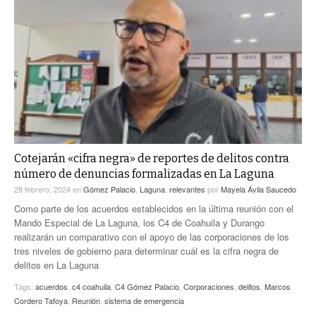
Cotejarán «cifra negra» de reportes de delitos contra
número de denuncias formalizadas en La Laguna
28 febrero, 2024
en
Gómez Palacio
,
Laguna
,
relevantes
por
Mayela Ávila Saucedo
Como parte de los acuerdos establecidos en la última reunión con el
Mando Especial de La Laguna, los C4 de Coahuila y Durango
realizarán un comparativo con el apoyo de las corporaciones de los
tres niveles de gobierno para determinar cuál es la cifra negra de
delitos en La Laguna
Tags:
acuerdos
,
c4 coahuila
,
C4 Gómez Palacio
,
Corporaciones
,
delitos
,
Marcos
Cordero Tafoya
,
Reunión
,
sistema de emergencia