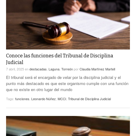
ACTUALIDADES GREM
PC29
EL EXACTO
GLOBO
EXA INFORMA
CONTEXTOS
DIÁLOGOS CON LA HISTORIA
TRAYECTO LAGUNA
TWEETS AND BEATS
A MEDIA MAÑANA
LA MEJOR 97.1 ESTÉREO GALLITO
A TODA LEY
Conoce las funciones del Tribunal de Disciplina
ACTUALIDADES GREM
Judicial
ENTRE LAGUNEROS
PULSO
7 abril, 2025
en
destacadas
,
Laguna
,
Torreón
por
Claudia Martínez Martell
El tribunal será el encargado de velar por la disciplina judicial y el
LA MEJOR INFORMACIÓN
punto más destacado es que este organismo cumple con una función
que no existe en otro lugar del mundo
Tags:
funciones
,
Leonardo Núñez
,
MCCI
,
Tribunal de Disciplina Judicial