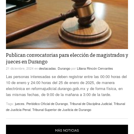
Publican convocatorias para elección de magistrados y
jueces en Durango
21 diciembre, 2024
en
destacadas
,
Durango
por
Liliana Rincón Cervantes
Las personas interesadas se deben registrar entre las 00:00 horas del
10 de enero y 24:00 horas del 25 de enero de 2025, de manera
electrónica en reformajudicial.durango.gob.mx y de forma física, en
las mismas fechas, de 9:00 de la mañana a 3:00 de la tarde.
Tags:
jueces
,
Periódico Oficial de Durango
,
Tribunal de Disciplina Judicial
,
Tribunal
de Justicia Penal
,
Tribunal Superior de Justicia de Durango
MÁS NOTICIAS