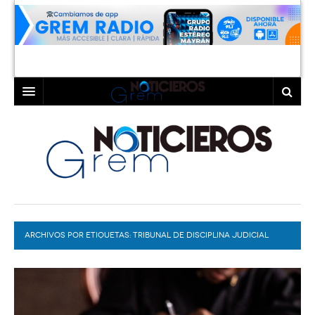
INICIO
LAGUNA
COAHUILA
TORREÓN
DURANGO
GÓMEZ PALACIO
ARCHIVOS POR ETIQUETAS:
DEPORTES
LERDO
TRIBUNAL DE DISCIPLINA JUDICIAL
PROGRAMAS
COLABORADORES
EXA