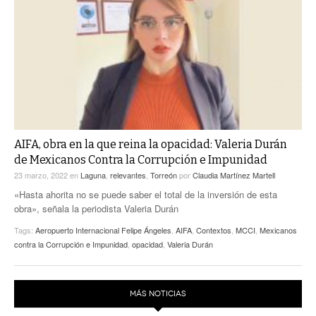
AIFA, obra en la que reina la opacidad: Valeria Durán
de Mexicanos Contra la Corrupción e Impunidad
23 marzo, 2022
en
Laguna
,
relevantes
,
Torreón
por
Claudia Martínez Martell
«Hasta ahorita no se puede saber el total de la inversión de esta
obra», señala la periodista Valeria Durán
Tags:
Aeropuerto Internacional Felipe Ángeles
,
AIFA
,
Contextos
,
MCCI
,
Mexicanos
contra la Corrupción e Impunidad
,
opacidad
,
Valeria Durán
MÁS NOTICIAS