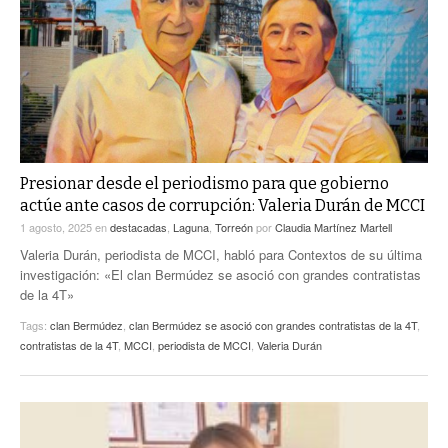
ACTUALIDADES GREM
PC29
EL EXACTO
GLOBO
EXA INFORMA
CONTEXTOS
DIÁLOGOS CON LA HISTORIA
TRAYECTO LAGUNA
TWEETS AND BEATS
A MEDIA MAÑANA
LA MEJOR 97.1 ESTÉREO GALLITO
A TODA LEY
Presionar desde el periodismo para que gobierno
ACTUALIDADES GREM
actúe ante casos de corrupción: Valeria Durán de MCCI
ENTRE LAGUNEROS
PULSO
1 agosto, 2025
en
destacadas
,
Laguna
,
Torreón
por
Claudia Martínez Martell
Valeria Durán, periodista de MCCI, habló para Contextos de su última
LA MEJOR INFORMACIÓN
investigación: «El clan Bermúdez se asoció con grandes contratistas
de la 4T»
Tags:
clan Bermúdez
,
clan Bermúdez se asoció con grandes contratistas de la 4T
,
contratistas de la 4T
,
MCCI
,
periodista de MCCI
,
Valeria Durán