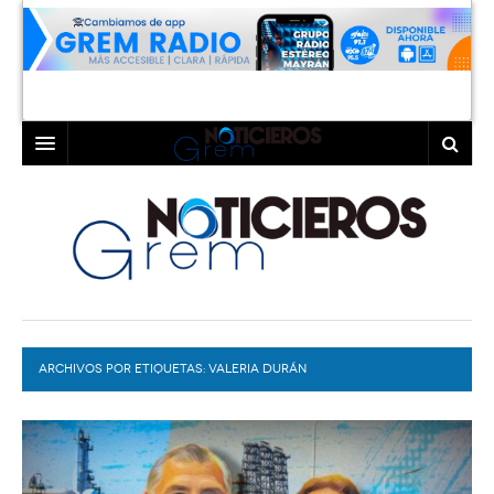
INICIO
LAGUNA
COAHUILA
TORREÓN
DURANGO
GÓMEZ PALACIO
ARCHIVOS POR ETIQUETAS:
DEPORTES
LERDO
VALERIA DURÁN
PROGRAMAS
COLABORADORES
EXA