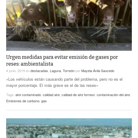
Urgen medidas para evitar emisión de gases por
reses: ambientalista
4 junio, 2019
en
destacadas
,
Laguna
,
Torreón
por
Mayela Ávila Saucedo
«Los vehículos están causando parte del problema, pero no es el
mayor porcentaje. El más grave es el de las reses»
Tags:
aire contaminado
,
calidad aire
,
calidad de aire torreon
,
contaminación del aire
,
Emisiones de carbono
,
gas