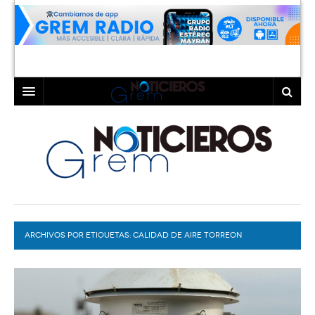
INICIO
LAGUNA
COAHUILA
TORREÓN
DURANGO
GÓMEZ PALACIO
ARCHIVOS POR ETIQUETAS:
DEPORTES
LERDO
CALIDAD DE AIRE TORREON
PROGRAMAS
COLABORADORES
EXA