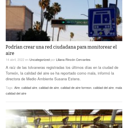
Podrían crear una red ciudadana para monitorear el
aire
14 abril, 2022
en
Uncategorized
por
Liliana Rincón Cervantes
A raíz de las tolvaneras registradas los últimos días en la ciudad de
Torreón, la calidad del aire se ha reportado como mala, informó la
directora de Medio Ambiente Susana Estens.
Tags:
Aire
,
calidad aire
,
calidad de aire
,
calidad de aire torreon
,
calidad del aire
,
mala
calidad del aire