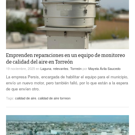
ACTUALIDADES GREM
PC29
EL EXACTO
GLOBO
EXA INFORMA
CONTEXTOS
DIÁLOGOS CON LA HISTORIA
TRAYECTO LAGUNA
TWEETS AND BEATS
A MEDIA MAÑANA
LA MEJOR 97.1 ESTÉREO GALLITO
A TODA LEY
Emprenden reparaciones en un equipo de monitoreo
ACTUALIDADES GREM
de calidad del aire en Torreón
ENTRE LAGUNEROS
PULSO
19 noviembre, 2025
en
Laguna
,
relevantes
,
Torreón
por
Mayela Ávila Saucedo
La empresa Persis, encargada de habilitar el equipo para el municipio,
LA MEJOR INFORMACIÓN
envío un nuevo motor, pero también falló, por lo que están a la espera
de que envíen otro.
Tags:
calidad de aire
,
calidad de aire torreon