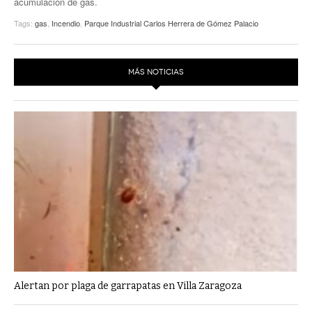
acumulación de gas.
Tags:
gas
,
Incendio
,
Parque Industrial Carlos Herrera de Gómez Palacio
MÁS NOTICIAS
Alertan por plaga de garrapatas en Villa Zaragoza