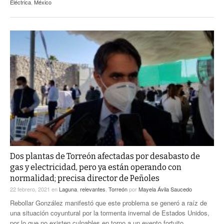
Eléctrica
,
México
Dos plantas de Torreón afectadas por desabasto de
gas y electricidad, pero ya están operando con
normalidad; precisa director de Peñoles
22 febrero, 2021
en
Laguna
,
relevantes
,
Torreón
por
Mayela Ávila Saucedo
Rebollar González manifestó que este problema se generó a raíz de
una situación coyuntural por la tormenta invernal de Estados Unidos,
por lo que no existen culpables en torno a un evento fortuito.