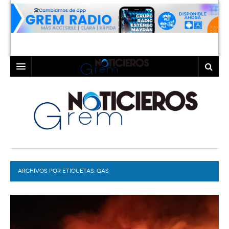
INICIO
LAGUNA
COAHUILA
TORREÓN
DURANGO
GÓMEZ PALACIO
ARCHIVOS POR ETIQUETAS:
DEPORTES
LERDO
GAS
PROGRAMAS
COLABORADORES
EXA