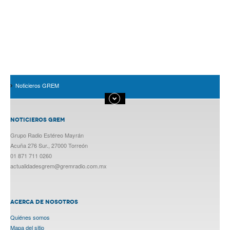
Noticieros GREM
NOTICIEROS GREM
Grupo Radio Estéreo Mayrán
Acuña 276 Sur., 27000 Torreón
01 871 711 0260
actualidadesgrem@gremradio.com.mx
ACERCA DE NOSOTROS
Quiénes somos
Mapa del sitio