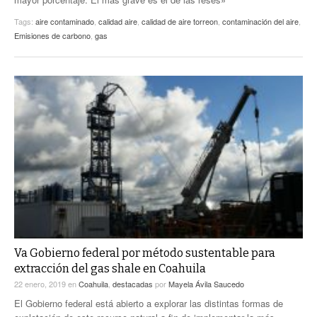
Tags:
aire contaminado
,
calidad aire
,
calidad de aire torreon
,
contaminación del aire
,
Emisiones de carbono
,
gas
Va Gobierno federal por método sustentable para
extracción del gas shale en Coahuila
22 enero, 2019
en
Coahuila
,
destacadas
por
Mayela Ávila Saucedo
El Gobierno federal está abierto a explorar las distintas formas de