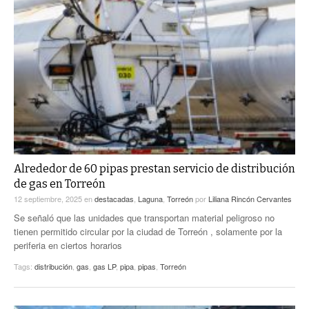
Alrededor de 60 pipas prestan servicio de distribución
de gas en Torreón
12 septiembre, 2025
en
destacadas
,
Laguna
,
Torreón
por
Liliana Rincón Cervantes
Se señaló que las unidades que transportan material peligroso no
tienen permitido circular por la ciudad de Torreón , solamente por la
periferia en ciertos horarios
Tags:
distribución
,
gas
,
gas LP
,
pipa
,
pipas
,
Torreón