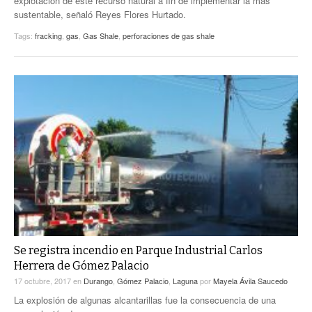
explotación de este recurso natural a fin de implementar la más
sustentable, señaló Reyes Flores Hurtado.
Tags:
fracking
,
gas
,
Gas Shale
,
perforaciones de gas shale
Se registra incendio en Parque Industrial Carlos
Herrera de Gómez Palacio
17 octubre, 2017
en
Durango
,
Gómez Palacio
,
Laguna
por
Mayela Ávila Saucedo
La explosión de algunas alcantarillas fue la consecuencia de una