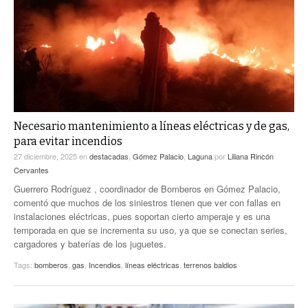
ACTUALIDADES GREM
PC29
EL EXACTO
GLOBO
EXA INFORMA
CONTEXTOS
DIÁLOGOS CON LA HISTORIA
TRAYECTO LAGUNA
TWEETS AND BEATS
A MEDIA MAÑANA
LA MEJOR 97.1 ESTÉREO GALLITO
A TODA LEY
Necesario mantenimiento a líneas eléctricas y de gas,
ACTUALIDADES GREM
para evitar incendios
ENTRE LAGUNEROS
PULSO
27 diciembre, 2025
en
destacadas
,
Gómez Palacio
,
Laguna
por
Liliana Rincón
Cervantes
LA MEJOR INFORMACIÓN
Guerrero Rodríguez , coordinador de Bomberos en Gómez Palacio,
comentó que muchos de los siniestros tienen que ver con fallas en
instalaciones eléctricas, pues soportan cierto amperaje y es una
temporada en que se incrementa su uso, ya que se conectan series,
cargadores y baterías de los juguetes.
Tags:
bomberos
,
gas
,
Incendios
,
líneas eléctricas
,
terrenos baldios