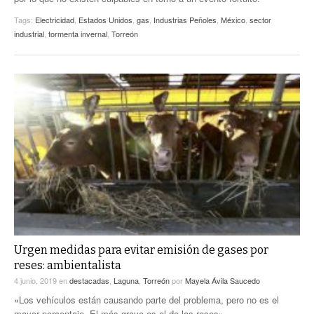
Tags:
Electricidad
,
Estados Unidos
,
gas
,
Industrias Peñoles
,
México
,
sector
industrial
,
tormenta invernal
,
Torreón
Urgen medidas para evitar emisión de gases por
reses: ambientalista
4 junio, 2019
en
destacadas
,
Laguna
,
Torreón
por
Mayela Ávila Saucedo
«Los vehículos están causando parte del problema, pero no es el
mayor porcentaje. El más grave es el de las reses»