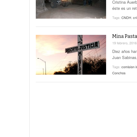
Cristina Auer
éste es un re
Tags:
CNDH
,
cr
Mina Pasta
19 febrero, 201
Diez años han
Juan Sabinas,
Tags:
comision 
Conchos