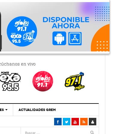
cúchanos en vivo
ES
ACTUALIDADES GREM
‘Se Vale Soñar Con Una Contraloría Ciudadana’
- 6 febrero, 2023
Por PC29