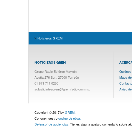
Noticieros GREM
NOTICIEROS GREM
ACERC
Grupo Radio Estéreo Mayrán
Quiénes
Acuña 276 Sur., 27000 Torreón
Mapa del 
01 871 711 0260
Contact
actualidadesgrem@gremradio.com.mx
Aviso de
Copyright © 2017 by
GREM.
.
Conoce nuestro
codigo de etica.
Defensor de audiencias.
Tienes alguna queja o comentario sobre a