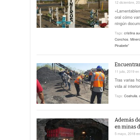
12 diciembre, 2
«Lamentableme
oral cómo van
ningún docume
Tags:
cristina a
Conchos
,
Miner
Pinabete”
Encuentran
11 julio, 2019
en
Tras varias h
vida al interi
Tags:
Coahuila
,
Además de
en minas d
5 mayo, 2018
e