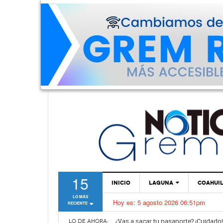
15
INICIO
LAGUNA
COAHUI
LO MÁS
Hoy es:
5 agosto 2026 06:51pm
RECIENTE
TORREÓN
Van por mejoras al sistema de parq
¿Vas a sacar tu pasaporte? ¡Cuidado
GÓMEZ PALACIO
LO DE AHORA: