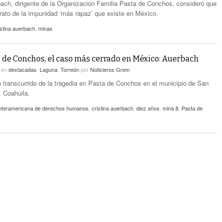
bach, dirigente de la Organización Familia Pasta de Conchos, consideró que
trato de la impunidad ‘más rapaz’ que existe en México.
istina auerbach
,
minas
 de Conchos, el caso más cerrado en México: Auerbach
6
en
destacadas
,
Laguna
,
Torreón
por
Noticieros Grem
 transcurrido de la tragedia en Pasta de Conchos en el municipio de San
 Coahuila.
interamericana de derechos humanos
,
cristina auerbach
,
diez años
,
mina 8
,
Pasta de