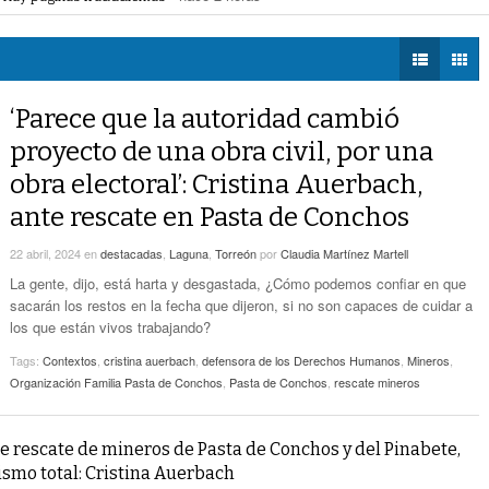
eléctrica programadas en Gómez Palacio
- hace 2 horas -
DIÁLOGOS CON LA
Promueven Campaña Sobre Derechos De Las
 federales obliga a Lerdo a ajustar finanzas e incrementar recaudación
- hac
HISTORIA
- hace 4 horas -
Víctimas Y Contra La Tortura
 las víctimas y contra la tortura
- hace 4 horas -
TWEETS AND
-
Alistan Edición 80 De La Feria De Torreón
BEATS
‘Parece que la autoridad cambió
hace 4 horas -
LA MEJOR 97.1
proyecto de una obra civil, por una
ESTÉREO GALLITO
Hay Que Esperar A Que Se Pongan De
obra electoral’: Cristina Auerbach,
Acuerdo Los Alcaldes: Presidente De La
-
Comisión De Movilidad Sobre Paso De Taxis
ante rescate en Pasta de Conchos
hace 5 horas -
22 abril, 2024
en
destacadas
,
Laguna
,
Torreón
por
Claudia Martínez Martell
Van Más De 4 Mil Taxis Verificados En Torreón.
La gente, dijo, está harta y desgastada, ¿Cómo podemos confiar en que
- hace 6 horas -
Sigue El Robo De Catalizadores
sacarán los restos en la fecha que dijeron, si no son capaces de cuidar a
los que están vivos trabajando?
Tags:
Contextos
,
cristina auerbach
,
defensora de los Derechos Humanos
,
Mineros
,
Organización Familia Pasta de Conchos
,
Pasta de Conchos
,
rescate mineros
e rescate de mineros de Pasta de Conchos y del Pinabete,
smo total: Cristina Auerbach