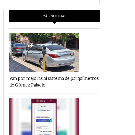
- 6 junio,
Los Dichos Y La Velocidad Por PC29
e 4
2022
MÁS NOTICIAS
‘Los Partidos Políticos No Merecen
- 18 mayo, 2022
Financiamiento’ Por PC29
‘La Laguna: Bomba De Tiempo Por Falta De
- 17 mayo, 2021
Planeación’ Por PC29
‘Las Corrupciones, Sus Formas Y Efectos’ Por
- 7 mayo, 2021
PC29
Van por mejoras al sistema de parquímetros
de Gómez Palacio