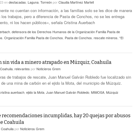
023
en
destacadas
,
Laguna
,
Torreón
por
Claudia Martínez Martell
nte no cuentan con información, a las familias solo se les dice de manera
 los trabajos, pero a diferencia de Pasta de Conchos, no se les entrega
nto, ni los hacen públicos», señala Cristina Auerbach
uerbach
,
defensora de los Derechos Humanos de la Organización Familia Pasta de
os
,
Organización Familia Pasta de Conchos
,
Pasta de Conchos
,
rescate mineros
,
“El
 sin vida a minero atrapado en Múzquiz, Coahuila
Coahuila
,
relevantes
por
Noticieros Grem
oras de trabajos de rescate, Juan Manuel Galván Robledo fue localizado sin
or de una mina de carbón en el ejido la Mota, del municipio de Múzquiz.
cristina auerbach
,
ejido la Mota
,
Juan Manuel Galván Robledo
,
MIMOSA
,
Múzquiz
 recomendaciones incumplidas, hay 20 quejas por abusos
e Coahuila
n
Coahuila
por
Noticieros Grem