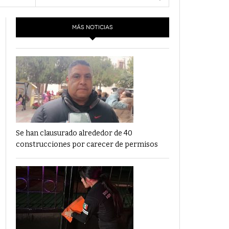
- 6 junio,
Los Dichos Y La Velocidad Por PC29
2022
MÁS NOTICIAS
‘Los Partidos Políticos No Merecen
- 18 mayo, 2022
Financiamiento’ Por PC29
‘La Laguna: Bomba De Tiempo Por Falta De
- 17 mayo, 2021
Planeación’ Por PC29
‘Las Corrupciones, Sus Formas Y Efectos’ Por
- 7 mayo, 2021
PC29
Se han clausurado alrededor de 40
construcciones por carecer de permisos