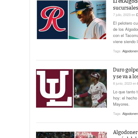
El exAlgod
sucursales
7 julio, 2023
en
D
El pelotero cu
de los Algodo
con el Tacoma
viene siendo 
Tags:
Algodoner
Duro golpe
y se va a l
8 junio, 2023
en
Lo que tanto 
hoy: el hecho 
Mayores.
Tags:
Algodoner
Algodonero