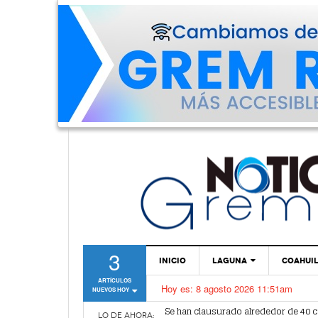
3
INICIO
LAGUNA
COAHUI
ARTÍCULOS
Hoy es:
8 agosto 2026 11:51am
NUEVOS HOY
TORREÓN
Se han clausurado alrededor de 40 
Clausuran cancha de fútbol por vent
GÓMEZ PALACIO
LO DE AHORA: