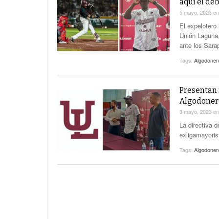
aquí el de
5 mayo, 2023
e
El expelotero
Unión Laguna,
ante los Sarap
Tags:
Algodoner
Presentan 
Algodoner
3 mayo, 2023
e
La directiva 
exligamayoris
Tags:
Algodoner