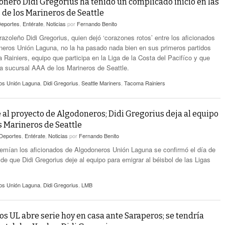
onero Didi Gregorius ha tenido un complicado inicio en las
 de los Marineros de Seattle
eportes
,
Entérate
,
Noticias
por
Fernando Benito
razoleño Didi Gregorius, quien dejó ‘corazones rotos’ entre los aficionados
neros Unión Laguna, no la ha pasado nada bien en sus primeros partidos
 Rainiers, equipo que participa en la Liga de la Costa del Pacifíco y que
la sucursal AAA de los Marineros de Seattle.
os Unión Laguna
,
Didi Gregorius
,
Seattle Mariners
,
Tacoma Rainiers
 al proyecto de Algodoneros; Didi Gregorius deja al equipo
os Marineros de Seattle
Deportes
,
Entérate
,
Noticias
por
Fernando Benito
temían los aficionados de Algodoneros Unión Laguna se confirmó el día de
de que Didi Gregorius deje al equipo para emigrar al béisbol de las Ligas
os Unión Laguna
,
Didi Gregorius
,
LMB
s UL abre serie hoy en casa ante Saraperos; se tendría