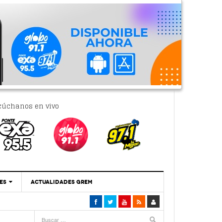
cúchanos en vivo
ES
ACTUALIDADES GREM
‘Se Vale Soñar Con Una Contraloría Ciudadana’
- 6 febrero, 2023
Por PC29