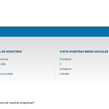
A DE NOSOTROS
VISITA NUESTRAS REDES SOCIALES
 somos
Facebook
sitio
X
o
Instagram
 privacidad
Linkedin
lguno de nuestros programas?