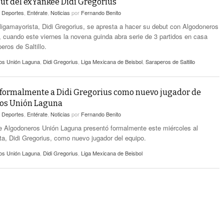
but del exYankee Didi Gregorius
n
Deportes
,
Entérate
,
Noticias
por
Fernando Benito
 ligamayorista, Didi Gregorius, se apresta a hacer su debut con Algodoneros
 cuando este viernes la novena guinda abra serie de 3 partidos en casa
eros de Saltillo.
os Unión Laguna
,
Didi Gregorius
,
Liga Mexicana de Beisbol
,
Saraperos de Saltillo
formalmente a Didi Gregorius como nuevo jugador de
os Unión Laguna
n
Deportes
,
Entérate
,
Noticias
por
Fernando Benito
de Algodoneros Unión Laguna presentó formalmente este miércoles al
ta, Didi Gregorius, como nuevo jugador del equipo.
os Unión Laguna
,
Didi Gregorius
,
Liga Mexicana de Beisbol