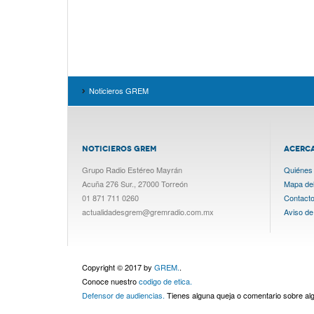
Noticieros GREM
NOTICIEROS GREM
ACERC
Grupo Radio Estéreo Mayrán
Quiénes
Acuña 276 Sur., 27000 Torreón
Mapa del 
01 871 711 0260
Contact
actualidadesgrem@gremradio.com.mx
Aviso de
Copyright © 2017 by
GREM.
.
Conoce nuestro
codigo de etica.
Defensor de audiencias.
Tienes alguna queja o comentario sobre a