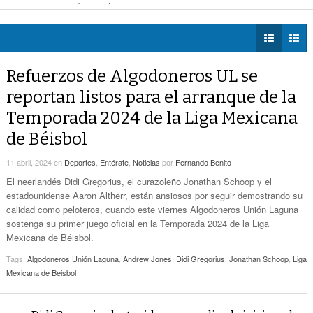
apagones
- hace 2 horas -
DIÁLOGOS CON LA
Vamos A Ser Parte De Esta Nueva Etapa De
apa de Simas: gobernador
- hace 20 horas -
HISTORIA
- hace 20 horas -
Simas: Gobernador
a Saludable; van por red para comunidades rurales
- hace 20 horas -
TWEETS AND
- hace 21 horas -
Detectan Robo A Través Del C2
BEATS
Refuerzos de Algodoneros UL se
LA MEJOR 97.1
reportan listos para el arranque de la
ESTÉREO GALLITO
Sistema Vial Revolución-Vasconcelos Tiene Un
Temporada 2024 de la Liga Mexicana
- hace 22 horas -
Avance De 33 Por Ciento
de Béisbol
No Hubo Daños A Obras Del Sistema Vial
- hace
Abastos- Independencia Por Las Lluvias
11 abril, 2024
en
Deportes
,
Entérate
,
Noticias
por
Fernando Benito
22 horas -
El neerlandés Didi Gregorius, el curazoleño Jonathan Schoop y el
estadounidense Aaron Altherr, están ansiosos por seguir demostrando su
calidad como peloteros, cuando este viernes Algodoneros Unión Laguna
sostenga su primer juego oficial en la Temporada 2024 de la Liga
Mexicana de Béisbol.
Tags:
Algodoneros Unión Laguna
,
Andrew Jones
,
Didi Gregorius
,
Jonathan Schoop
,
Liga
Mexicana de Beisbol