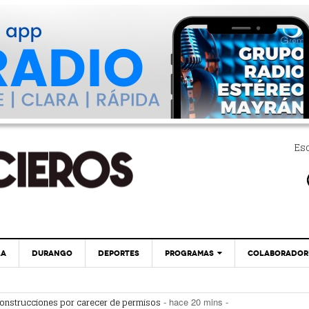
Es
LA
DURANGO
DEPORTES
PROGRAMAS
COLABORADOR
EXA
PC29
Clausuran Cancha De Fútbol Por Venta De
construcciones por carecer de permisos
- hace 20 mins -
- hace 36 mins -
Bebidas Alcohólicas
a de bebidas alcohólicas
- hace 36 mins -
GLOBO