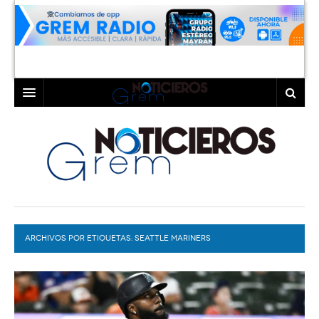
INICIO
LAGUNA
COAHUILA
TORREÓN
DURANGO
GÓMEZ PALACIO
ARCHIVOS POR ETIQUETAS:
DEPORTES
LERDO
SEATTLE MARINERS
PROGRAMAS
COLABORADORES
EXA