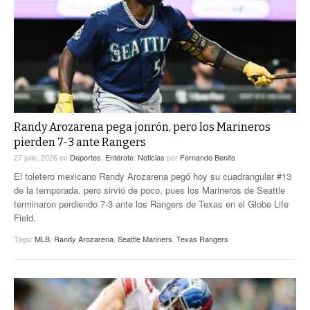
ACTUALIDADES GREM
PC29
EL EXACTO
GLOBO
EXA INFORMA
CONTEXTOS
DIÁLOGOS CON LA HISTORIA
TRAYECTO LAGUNA
TWEETS AND BEATS
A MEDIA MAÑANA
LA MEJOR 97.1 ESTÉREO GALLITO
A TODA LEY
Randy Arozarena pega jonrón, pero los Marineros
ACTUALIDADES GREM
pierden 7-3 ante Rangers
ENTRE LAGUNEROS
PULSO
27 julio, 2026
en
Deportes
,
Entérate
,
Noticias
por
Fernando Benito
El toletero mexicano Randy Arozarena pegó hoy su cuadrangular #13
LA MEJOR INFORMACIÓN
de la temporada, pero sirvió de poco, pues los Marineros de Seattle
terminaron perdiendo 7-3 ante los Rangers de Texas en el Globe Life
Field.
Tags:
MLB
,
Randy Arozarena
,
Seattle Mariners
,
Texas Rangers