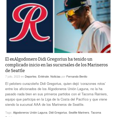
El exAlgodonero Didi Gregorius ha tenido un
complicado inicio en las sucursales de los Marineros
de Seattle
7 julio, 2023
en
Deportes
,
Entérate
,
Noticias
por
Fernando Benito
El pelotero curazoleño Didi Gregorius, quien dejó ‘corazones rotos’
entre los aficionados de los Algodoneros Unión Laguna, no la ha
pasado nada bien en sus primeros partidos con el Tacoma Rainiers,
equipo que participa en la Liga de la Costa del Pacifíco y que viene
siendo la sucursal AAA de los Marineros de Seattle.
Tags:
Algodoneros Unión Laguna
,
Didi Gregorius
,
Seattle Mariners
,
Tacoma