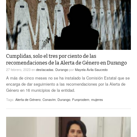
ACTUALIDADES GREM
PC29
EL EXACTO
GLOBO
EXA INFORMA
CONTEXTOS
DIÁLOGOS CON LA HISTORIA
TRAYECTO LAGUNA
TWEETS AND BEATS
A MEDIA MAÑANA
LA MEJOR 97.1 ESTÉREO GALLITO
A TODA LEY
Cumplidas, solo el tres por ciento de las
ACTUALIDADES GREM
recomendaciones de la Alerta de Género en Durango
ENTRE LAGUNEROS
PULSO
27 febrero, 2023
en
destacadas
,
Durango
por
Mayela Ávila Saucedo
A más de cinco meses no se ha instalado la Comisión Estatal que se
LA MEJOR INFORMACIÓN
encarga de dar seguimiento a las recomendaciones por la Alerta de
Género en 16 municipios de la entidad.
Tags:
Alerta de Género
,
Conavim
,
Durango
,
Funprodem
,
mujeres