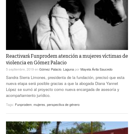
Reactivará Funprodem atención a mujeres víctimas de
violencia en Gómez Palacio
5 septiembre, 2019
en
Gómez Palacio
,
Laguna
por
Mayela Ávila Saucedo
Sandra Sierra Limones, presidenta de la fundación, precisó que esta
nueva etapa será posible gracias a que la abogada Diana Yannet
López se sumó al proyecto como nueva encargada de asesoría y
acompañamiento jurídico.
Tags:
Funprodem
,
mujeres
,
perspectiva de género