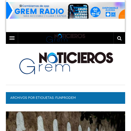
INICIO
LAGUNA
COAHUILA
TORREÓN
DURANGO
GÓMEZ PALACIO
ARCHIVOS POR ETIQUETAS:
DEPORTES
LERDO
FUNPRODEM
PROGRAMAS
COLABORADORES
EXA