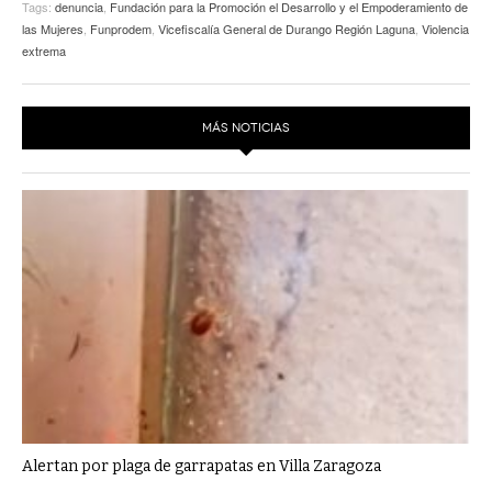
Tags:
denuncia
,
Fundación para la Promoción el Desarrollo y el Empoderamiento de
las Mujeres
,
Funprodem
,
Vicefiscalía General de Durango Región Laguna
,
Violencia
extrema
MÁS NOTICIAS
Alertan por plaga de garrapatas en Villa Zaragoza