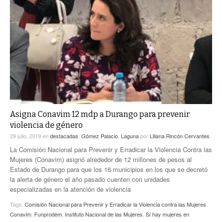
Asigna Conavim 12 mdp a Durango para prevenir
violencia de género
29 julio, 2019
en
destacadas
,
Gómez Palacio
,
Laguna
por
Liliana Rincón Cervantes
La Comisión Nacional para Prevenir y Erradicar la Violencia Contra las
Mujeres (Conavim) asignó alrededor de 12 millones de pesos al
Estado de Durango para que los 16 municipios en los que se decretó
la alerta de género el año pasado cuenten con unidades
especializadas en la atención de violencia
Tags:
Comisión Nacional para Prevenir y Erradicar la Violencia contra las Mujeres
,
Conavim
,
Funprodem
,
Instituto Nacional de las Mujeres
,
Sí hay mujeres en