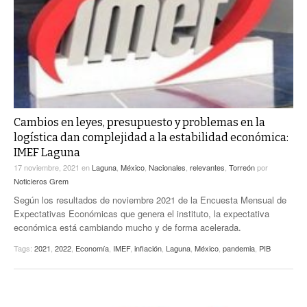
Cambios en leyes, presupuesto y problemas en la
logística dan complejidad a la estabilidad económica:
IMEF Laguna
17 noviembre, 2021
en
Laguna
,
México
,
Nacionales
,
relevantes
,
Torreón
por
Noticieros Grem
Según los resultados de noviembre 2021 de la Encuesta Mensual de
Expectativas Económicas que genera el instituto, la expectativa
económica está cambiando mucho y de forma acelerada.
Tags:
2021
,
2022
,
Economía
,
IMEF
,
inflación
,
Laguna
,
México
,
pandemia
,
PIB