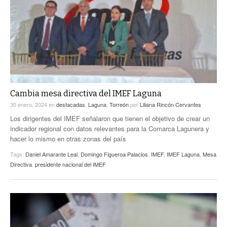
Cambia mesa directiva del IMEF Laguna
30 enero, 2024
en
destacadas
,
Laguna
,
Torreón
por
Liliana Rincón Cervantes
Los dirigentes del IMEF señalaron que tienen el objetivo de crear un
indicador regional con datos relevantes para la Comarca Lagunera y
hacer lo mismo en otras zonas del país
Tags:
Daniel Amarante Leal
,
Domingo Figueroa Palacios
,
IMEF
,
IMEF Laguna
,
Mesa
Directiva
,
presidente nacional del IMEF