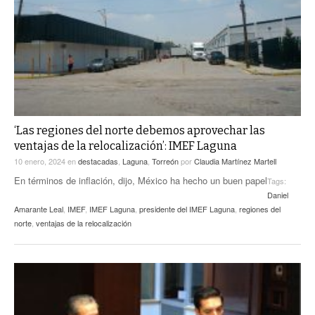
‘Las regiones del norte debemos aprovechar las
ventajas de la relocalización’: IMEF Laguna
10 enero, 2024
en
destacadas
,
Laguna
,
Torreón
por
Claudia Martínez Martell
En términos de inflación, dijo, México ha hecho un buen papel
Tags:
Daniel
Amarante Leal
,
IMEF
,
IMEF Laguna
,
presidente del IMEF Laguna
,
regiones del
norte
,
ventajas de la relocalización