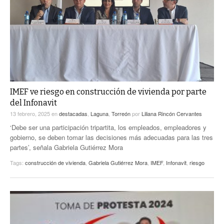
ACTUALIDADES GREM
PC29
EL EXACTO
GLOBO
EXA INFORMA
CONTEXTOS
DIÁLOGOS CON LA HISTORIA
TRAYECTO LAGUNA
TWEETS AND BEATS
A MEDIA MAÑANA
LA MEJOR 97.1 ESTÉREO GALLITO
A TODA LEY
IMEF ve riesgo en construcción de vivienda por parte
ACTUALIDADES GREM
del Infonavit
ENTRE LAGUNEROS
PULSO
13 febrero, 2025
en
destacadas
,
Laguna
,
Torreón
por
Liliana Rincón Cervantes
‘Debe ser una participación tripartita, los empleados, empleadores y
LA MEJOR INFORMACIÓN
gobierno, se deben tomar las decisiones más adecuadas para las tres
partes’, señala Gabriela Gutiérrez Mora
Tags:
construcción de vivienda
,
Gabriela Gutiérrez Mora
,
IMEF
,
Infonavit
,
riesgo