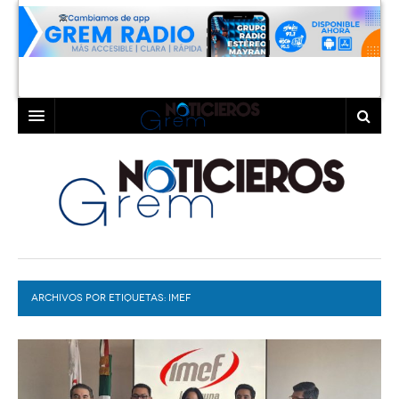
INICIO
LAGUNA
COAHUILA
TORREÓN
DURANGO
GÓMEZ PALACIO
ARCHIVOS POR ETIQUETAS:
DEPORTES
LERDO
IMEF
PROGRAMAS
COLABORADORES
EXA