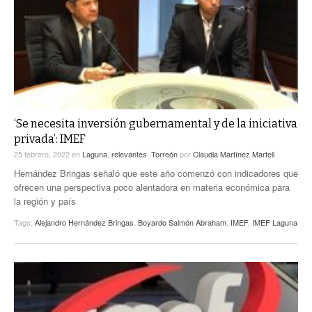
‘Se necesita inversión gubernamental y de la iniciativa
privada’: IMEF
25 febrero, 2022
en
Laguna
,
relevantes
,
Torreón
por
Claudia Martínez Martell
Hernández Bringas señaló que este año comenzó con indicadores que
ofrecen una perspectiva poco alentadora en materia económica para
la región y país
Tags:
Alejandro Hernández Bringas
,
Boyardo Salmón Abraham
,
IMEF
,
IMEF Laguna