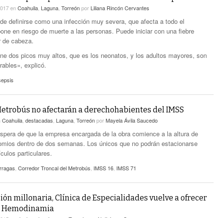
2017
en
Coahuila
,
Laguna
,
Torreón
por
Liliana Rincón Cervantes
de definirse como una infección muy severa, que afecta a todo el
one en riesgo de muerte a las personas. Puede iniciar con una fiebre
r de cabeza.
ene dos picos muy altos, que es los neonatos, y los adultos mayores, son
rables», explicó.
sepsis
etrobús no afectarán a derechohabientes del IMSS
n
Coahuila
,
destacadas
,
Laguna
,
Torreón
por
Mayela Ávila Saucedo
espera de que la empresa encargada de la obra comience a la altura de
omios dentro de dos semanas. Los únicos que no podrán estacionarse
culos particulares.
orragas
,
Corredor Troncal del Metrobús
,
IMSS 16
,
IMSS 71
ión millonaria, Clínica de Especialidades vuelve a ofrecer
de Hemodinamia