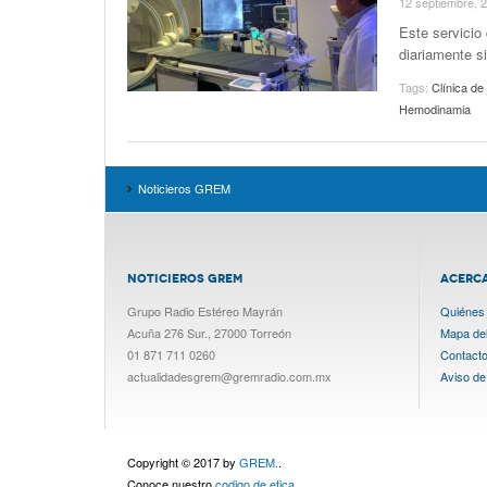
12 septiembre, 
Este servicio
diariamente s
Tags:
Clínica de
Hemodinamia
Noticieros GREM
NOTICIEROS GREM
ACERC
Grupo Radio Estéreo Mayrán
Quiénes
Acuña 276 Sur., 27000 Torreón
Mapa del 
01 871 711 0260
Contact
actualidadesgrem@gremradio.com.mx
Aviso de
Copyright © 2017 by
GREM.
.
Conoce nuestro
codigo de etica.