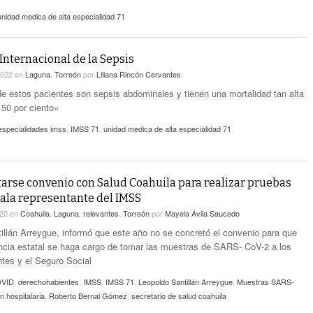
unidad medica de alta especialidad 71
 Internacional de la Sepsis
2022
en
Laguna
,
Torreón
por
Liliana Rincón Cervantes
e estos pacientes son sepsis abdominales y tienen una mortalidad tan alta
50 por ciento»
 especialidades imss
,
IMSS 71
,
unidad medica de alta especialidad 71
tarse convenio con Salud Coahuila para realizar pruebas
ala representante del IMSS
020
en
Coahuila
,
Laguna
,
relevantes
,
Torreón
por
Mayela Ávila Saucedo
illán Arreygue, informó que este año no se concretó el convenio para que
cia estatal se haga cargo de tomar las muestras de SARS- CoV-2 a los
tes y el Seguro Social
OVID
,
derechohabientes
,
IMSS
,
IMSS 71
,
Leopoldo Santillán Arreygue
,
Muestras SARS-
n hospitalaria
,
Roberto Bernal Gómez
,
secretario de salud coahuila