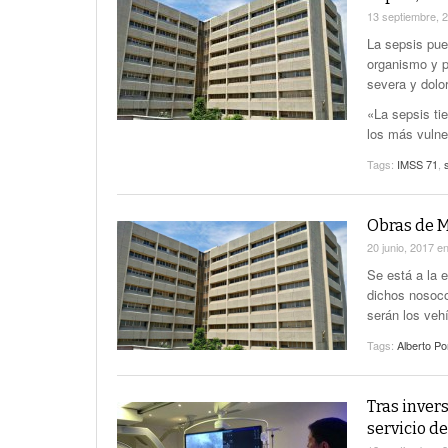
13 septiembre, 
La sepsis pue
organismo y p
severa y dolo
«La sepsis ti
los más vulne
Tags:
IMSS 71
,
Obras de M
20 junio, 2017
e
Se está a la 
dichos nosoc
serán los vehí
Tags:
Alberto P
Tras invers
servicio 