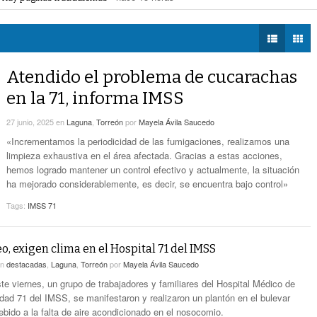
eléctrica programadas en Gómez Palacio
- hace 16 horas -
DIÁLOGOS CON LA
Promueven Campaña Sobre Derechos De Las
 federales obliga a Lerdo a ajustar finanzas e incrementar recaudación
- hac
HISTORIA
- hace 17 horas -
Víctimas Y Contra La Tortura
 las víctimas y contra la tortura
- hace 17 horas -
TWEETS AND
-
Alistan Edición 80 De La Feria De Torreón
BEATS
Atendido el problema de cucarachas
hace 17 horas -
LA MEJOR 97.1
en la 71, informa IMSS
ESTÉREO GALLITO
Hay Que Esperar A Que Se Pongan De
Acuerdo Los Alcaldes: Presidente De La
27 junio, 2025
en
Laguna
,
Torreón
por
Mayela Ávila Saucedo
-
Comisión De Movilidad Sobre Paso De Taxis
«Incrementamos la periodicidad de las fumigaciones, realizamos una
hace 19 horas -
limpieza exhaustiva en el área afectada. Gracias a estas acciones,
hemos logrado mantener un control efectivo y actualmente, la situación
Van Más De 4 Mil Taxis Verificados En Torreón.
ha mejorado considerablemente, es decir, se encuentra bajo control»
- hace 20 horas -
Sigue El Robo De Catalizadores
Tags:
IMSS 71
o, exigen clima en el Hospital 71 del IMSS
en
destacadas
,
Laguna
,
Torreón
por
Mayela Ávila Saucedo
ste viernes, un grupo de trabajadores y familiares del Hospital Médico de
idad 71 del IMSS, se manifestaron y realizaron un plantón en el bulevar
ebido a la falta de aire acondicionado en el nosocomio.