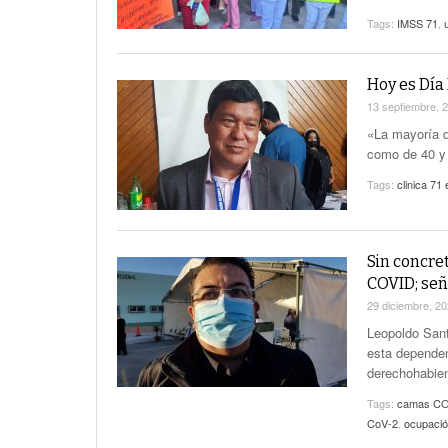
Tags:
IMSS 71
,
Hoy es Día
13 septiembre, 
«La mayoría d
como de 40 y 
Tags:
clinica 71
Sin concre
COVID; señ
29 diciembre, 2
Leopoldo Sant
esta dependen
derechohabien
Tags:
camas C
CoV-2
,
ocupació