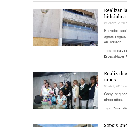
Realizan l
hidráulica 
21 enero, 2020
En redes soci
aguas negras e
en Torreón.
Tags:
clinica 71
Especialidades 
Realiza ho
niños
30 abril, 2018
e
Gaby, origina
cinco años.
Tags:
Casa Feli
Sepsis, uno