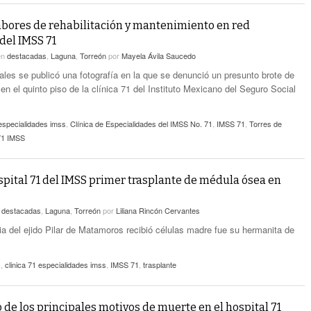
abores de rehabilitación y mantenimiento en red
del IMSS 71
en
destacadas
,
Laguna
,
Torreón
por
Mayela Ávila Saucedo
ales se publicó una fotografía en la que se denunció un presunto brote de
n el quinto piso de la clínica 71 del Instituto Mexicano del Seguro Social
 especialidades imss
,
Clínica de Especialidades del IMSS No. 71
,
IMSS 71
,
Torres de
71 IMSS
spital 71 del IMSS primer trasplante de médula ósea en
n
destacadas
,
Laguna
,
Torreón
por
Liliana Rincón Cervantes
ria del ejido Pilar de Matamoros recibió células madre fue su hermanita de
z
,
clinica 71 especialidades imss
,
IMSS 71
,
trasplante
 de los principales motivos de muerte en el hospital 71