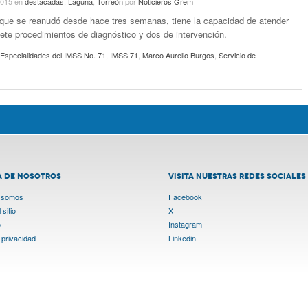
2015
en
destacadas
,
Laguna
,
Torreón
por
Noticieros Grem
 que se reanudó desde hace tres semanas, tiene la capacidad de atender
iete procedimientos de diagnóstico y dos de intervención.
 Especialidades del IMSS No. 71
,
IMSS 71
,
Marco Aurelio Burgos
,
Servicio de
A DE NOSOTROS
VISITA NUESTRAS REDES SOCIALES
 somos
Facebook
sitio
X
o
Instagram
 privacidad
Linkedin