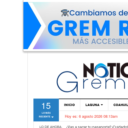
15
INICIO
LAGUNA
COAHUI
LO MÁS
Hoy es:
6 agosto 2026 08:13am
RECIENTE
TORREÓN
Van por mejoras al sistema de parq
¿Vas a sacar tu pasaporte? ¡Cuidado
GÓMEZ PALACIO
LO DE AHORA: