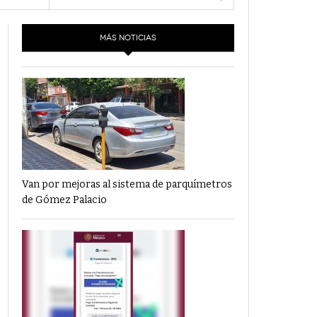
- 6 junio,
Los Dichos Y La Velocidad Por PC29
e 17
2022
MÁS NOTICIAS
‘Los Partidos Políticos No Merecen
- 18 mayo, 2022
Financiamiento’ Por PC29
‘La Laguna: Bomba De Tiempo Por Falta De
- 17 mayo, 2021
Planeación’ Por PC29
‘Las Corrupciones, Sus Formas Y Efectos’ Por
- 7 mayo, 2021
PC29
Van por mejoras al sistema de parquímetros
de Gómez Palacio