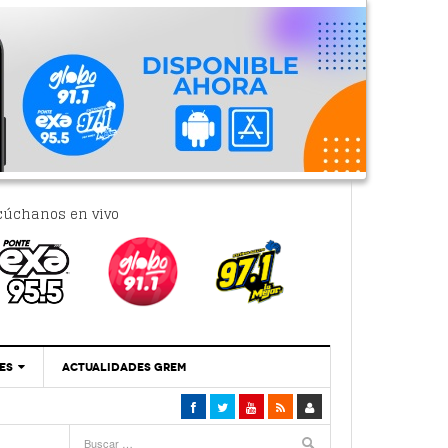
cúchanos en vivo
ES
ACTUALIDADES GREM
‘Se Vale Soñar Con Una Contraloría Ciudadana’
- 6 febrero, 2023
Por PC29