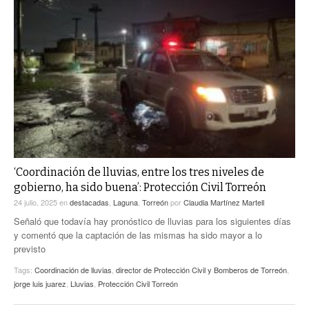
‘Coordinación de lluvias, entre los tres niveles de
gobierno, ha sido buena’: Protección Civil Torreón
24 julio, 2025
en
destacadas
,
Laguna
,
Torreón
por
Claudia Martínez Martell
Señaló que todavía hay pronóstico de lluvias para los siguientes días
y comentó que la captación de las mismas ha sido mayor a lo
previsto
Tags:
Coordinación de lluvias
,
director de Protección Civil y Bomberos de Torreón
,
jorge luis juarez
,
Lluvias
,
Protección Civil Torreón