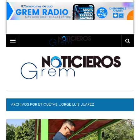
INICIO
LAGUNA
COAHUILA
TORREÓN
DURANGO
GÓMEZ PALACIO
ARCHIVOS POR ETIQUETAS:
DEPORTES
LERDO
JORGE LUIS JUAREZ
PROGRAMAS
COLABORADORES
EXA