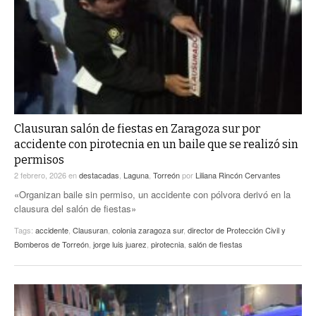
Clausuran salón de fiestas en Zaragoza sur por
accidente con pirotecnia en un baile que se realizó sin
permisos
2 febrero, 2026
en
destacadas
,
Laguna
,
Torreón
por
Liliana Rincón Cervantes
«Organizan baile sin permiso, un accidente con pólvora derivó en la
clausura del salón de fiestas»
Tags:
accidente
,
Clausuran
,
colonia zaragoza sur
,
director de Protección Civil y
Bomberos de Torreón
,
jorge luis juarez
,
pirotecnia
,
salón de fiestas