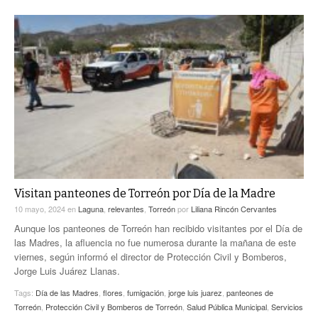
Visitan panteones de Torreón por Día de la Madre
10 mayo, 2024
en
Laguna
,
relevantes
,
Torreón
por
Liliana Rincón Cervantes
Aunque los panteones de Torreón han recibido visitantes por el Día de
las Madres, la afluencia no fue numerosa durante la mañana de este
viernes, según informó el director de Protección Civil y Bomberos,
Jorge Luis Juárez Llanas.
Tags:
Día de las Madres
,
flores
,
fumigación
,
jorge luis juarez
,
panteones de
Torreón
,
Protección Civil y Bomberos de Torreón
,
Salud Pública Municipal
,
Servicios