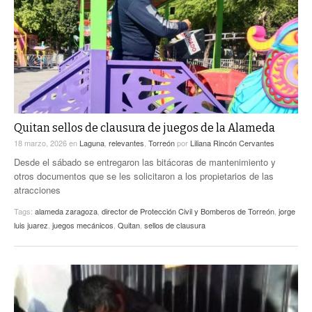
ACTUALIDADES GREM
PC29
EL EXACTO
GLOBO
EXA INFORMA
CONTEXTOS
DIÁLOGOS CON LA HISTORIA
TRAYECTO LAGUNA
TWEETS AND BEATS
A MEDIA MAÑANA
LA MEJOR 97.1 ESTÉREO GALLITO
A TODA LEY
Quitan sellos de clausura de juegos de la Alameda
ACTUALIDADES GREM
18 marzo, 2026
en
Laguna
,
relevantes
,
Torreón
por
Liliana Rincón Cervantes
ENTRE LAGUNEROS
PULSO
Desde el sábado se entregaron las bitácoras de mantenimiento y
otros documentos que se les solicitaron a los propietarios de las
LA MEJOR INFORMACIÓN
atracciones
Tags:
alameda zaragoza
,
director de Protección Civil y Bomberos de Torreón
,
jorge
luis juarez
,
juegos mecánicos
,
Quitan
,
sellos de clausura