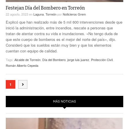
Festejan Día del Bombero en Torreón
22 agosto, 2023
en
Laguna
,
Torreón
por
Noticieros Grem
Explicó que han realizado más de 5 mil 600 intervenciones desde que
inició la administración, entre incendios, rescate a personas que
tratan de atentar contra su vida e inundaciones. «No tengo duda de
que este cuerpo de bomberos es el mejor del norte del país», dijo.
Consideró que los sueldos están muy bien y que los elementos
cuentan con equipo de calidad.
Tags:
Alcalde de Torreón
,
Día del Bombero
,
jorge luis juarez
,
Protección Civil
,
Román Alberto Cepeda
1
MÁS NOTICIAS