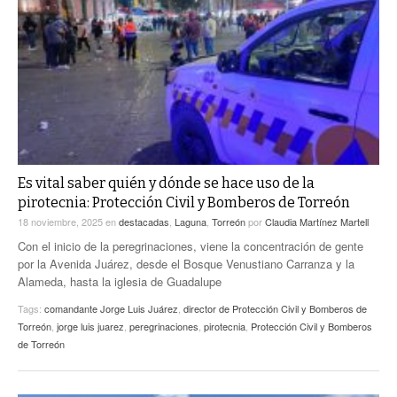
Es vital saber quién y dónde se hace uso de la
pirotecnia: Protección Civil y Bomberos de Torreón
18 noviembre, 2025
en
destacadas
,
Laguna
,
Torreón
por
Claudia Martínez Martell
Con el inicio de la peregrinaciones, viene la concentración de gente
por la Avenida Juárez, desde el Bosque Venustiano Carranza y la
Alameda, hasta la iglesia de Guadalupe
Tags:
comandante Jorge Luis Juárez
,
director de Protección Civil y Bomberos de
Torreón
,
jorge luis juarez
,
peregrinaciones
,
pirotecnia
,
Protección Civil y Bomberos
de Torreón