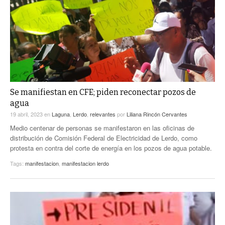
ACTUALIDADES GREM
PC29
EL EXACTO
GLOBO
EXA INFORMA
CONTEXTOS
DIÁLOGOS CON LA HISTORIA
TRAYECTO LAGUNA
TWEETS AND BEATS
A MEDIA MAÑANA
LA MEJOR 97.1 ESTÉREO GALLITO
A TODA LEY
Se manifiestan en CFE; piden reconectar pozos de
ACTUALIDADES GREM
agua
ENTRE LAGUNEROS
PULSO
19 abril, 2023
en
Laguna
,
Lerdo
,
relevantes
por
Liliana Rincón Cervantes
Medio centenar de personas se manifestaron en las oficinas de
LA MEJOR INFORMACIÓN
distribución de Comisión Federal de Electricidad de Lerdo, como
protesta en contra del corte de energía en los pozos de agua potable.
Tags:
manifestacion
,
manifestacion lerdo