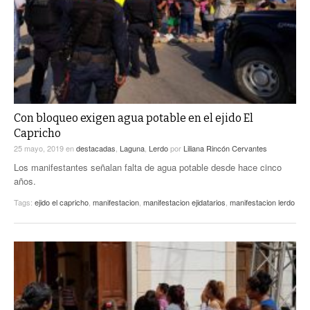
Con bloqueo exigen agua potable en el ejido El
Capricho
25 mayo, 2019
en
destacadas
,
Laguna
,
Lerdo
por
Liliana Rincón Cervantes
Los manifestantes señalan falta de agua potable desde hace cinco
años.
Tags:
ejido el capricho
,
manifestacion
,
manifestacion ejidatarios
,
manifestacion lerdo