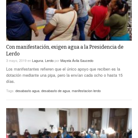
Con manifestación, exigen agua a la Presidencia de
Lerdo
3 mayo, 2019
en
Laguna
,
Lerdo
por
Mayela Ávila Saucedo
Los manifestantes refieren que el único apoyo que reciben es la
dotación mediante una pipa, pero la envían cada ocho o hasta 15
días.
Tags:
desabasto agua
,
desabasto de agua
,
manifestacion lerdo