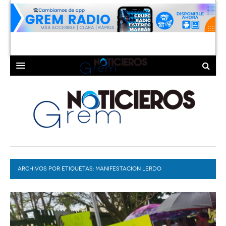
INICIO
LAGUNA
COAHUILA
TORREÓN
DURANGO
GÓMEZ PALACIO
ARCHIVOS POR ETIQUETAS:
DEPORTES
LERDO
MANIFESTACION LERDO
PROGRAMAS
COLABORADORES
EXA