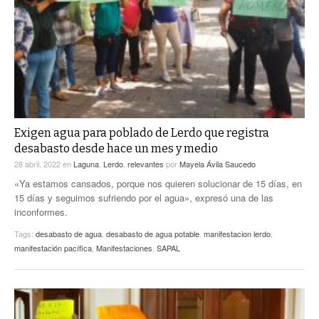
Exigen agua para poblado de Lerdo que registra
desabasto desde hace un mes y medio
28 abril, 2022
en
Laguna
,
Lerdo
,
relevantes
por
Mayela Ávila Saucedo
«Ya estamos cansados, porque nos quieren solucionar de 15 días, en
15 días y seguimos sufriendo por el agua», expresó una de las
inconformes.
Tags:
desabasto de agua
,
desabasto de agua potable
,
manifestacion lerdo
,
manifestación pacífica
,
Manifestaciones
,
SAPAL