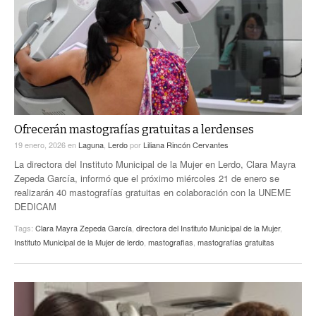
ACTUALIDADES GREM
PC29
EL EXACTO
GLOBO
EXA INFORMA
CONTEXTOS
DIÁLOGOS CON LA HISTORIA
TRAYECTO LAGUNA
TWEETS AND BEATS
A MEDIA MAÑANA
LA MEJOR 97.1 ESTÉREO GALLITO
A TODA LEY
Ofrecerán mastografías gratuitas a lerdenses
ACTUALIDADES GREM
19 enero, 2026
en
Laguna
,
Lerdo
por
Liliana Rincón Cervantes
ENTRE LAGUNEROS
PULSO
La directora del Instituto Municipal de la Mujer en Lerdo, Clara Mayra
Zepeda García, informó que el próximo miércoles 21 de enero se
LA MEJOR INFORMACIÓN
realizarán 40 mastografías gratuitas en colaboración con la UNEME
DEDICAM
Tags:
Clara Mayra Zepeda García
,
directora del Instituto Municipal de la Mujer
,
Instituto Municipal de la Mujer de lerdo
,
mastografias
,
mastografías gratuitas