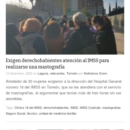
Exigen derechohabientes atención al IMSS para
realizarse una mastografía
10 diciembre, 2022
en
Laguna
,
relevantes
,
Torreón
por
Noticieros Grem
Alrededor de 30 mujeres exigieron a la dirección del Hospital General
número 16 del IMSS en Torreón, que se les atendiera con el servicio
de mastografías, al argumentar que tenían más de tres horas sin ser
atendidas.
Tags:
Clínica 16 del IMSS
,
derechohabientes
,
IMSS
,
IMSS Coahuila
,
mastografias
,
Seguro Social
,
técnico
,
unidad de medicina familiar