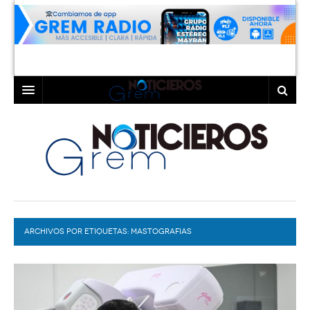
INICIO
LAGUNA
COAHUILA
TORREÓN
DURANGO
GÓMEZ PALACIO
ARCHIVOS POR ETIQUETAS:
DEPORTES
LERDO
MASTOGRAFIAS
PROGRAMAS
COLABORADORES
EXA