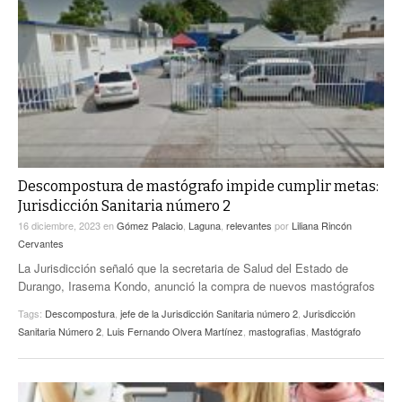
Descompostura de mastógrafo impide cumplir metas:
Jurisdicción Sanitaria número 2
16 diciembre, 2023
en
Gómez Palacio
,
Laguna
,
relevantes
por
Liliana Rincón
Cervantes
La Jurisdicción señaló que la secretaria de Salud del Estado de
Durango, Irasema Kondo, anunció la compra de nuevos mastógrafos
Tags:
Descompostura
,
jefe de la Jurisdicción Sanitaria número 2
,
Jurisdicción
Sanitaria Número 2
,
Luis Fernando Olvera Martínez
,
mastografias
,
Mastógrafo