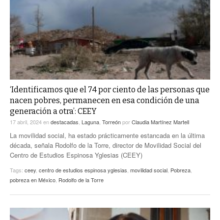
‘Identificamos que el 74 por ciento de las personas que
nacen pobres, permanecen en esa condición de una
generación a otra’: CEEY
17 abril, 2024
en
destacadas
,
Laguna
,
Torreón
por
Claudia Martínez Martell
La movilidad social, ha estado prácticamente estancada en la última
década, señala Rodolfo de la Torre, director de Movilidad Social del
Centro de Estudios Espinosa Yglesias (CEEY)
Tags:
ceey
,
centro de estudios espinosa yglesias
,
movilidad social
,
Pobreza
,
pobreza en México
,
Rodolfo de la Torre