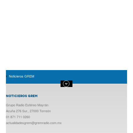
Noticieros GREM
NOTICIEROS GREM
Grupo Radio Estéreo Mayrán
Acuña 276 Sur., 27000 Torreón
01 871 711 0260
actualidadesgrem@gremradio.com.mx