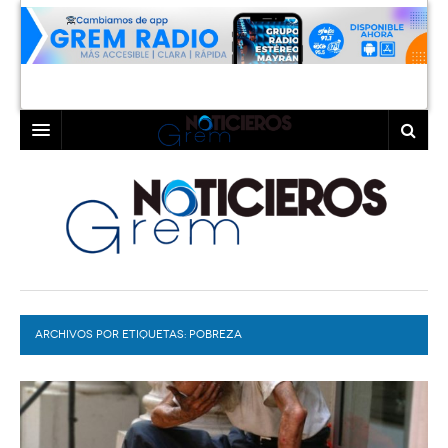
INICIO
LAGUNA
COAHUILA
TORREÓN
DURANGO
GÓMEZ PALACIO
ARCHIVOS POR ETIQUETAS:
DEPORTES
LERDO
POBREZA
PROGRAMAS
COLABORADORES
EXA