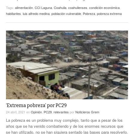
Tags:
alimentación
,
CCI Laguna
,
Coahuila
,
coahuilenses
,
condición económica
,
habitantes
,
luis alfredo medina
,
población vulnerable
,
Pobreza
,
pobreza extrema
‘Extrema pobreza’ por PC29
24 abril, 2021
en
Opinión
,
PC29
,
relevantes
por
Noticieros Grem
La pobreza es un problema muy complejo, tanto que a pesar de los
años que se ha venido combatiendo y de los enormes recursos que
se han utilizado, no se han siquiera sentado las bases para resolverlo.