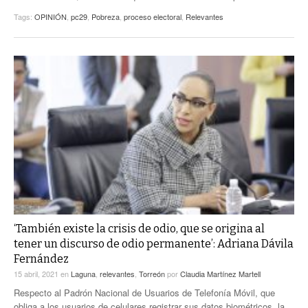
Tags:
OPINIÓN
,
pc29
,
Pobreza
,
proceso electoral
,
Relevantes
‘También existe la crisis de odio, que se origina al
tener un discurso de odio permanente’: Adriana Dávila
Fernández
15 abril, 2021
en
Laguna
,
relevantes
,
Torreón
por
Claudia Martínez Martell
Respecto al Padrón Nacional de Usuarios de Telefonía Móvil, que
obliga a los usuarios de celulares registrar sus datos biométricos, la