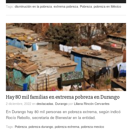
audio
Tags:
disminución en la pobreza
,
extrema pobreza
,
Pobreza
,
pobreza en México
Hay 80 mil familias en extrema pobreza en Durango
2 diciembre, 2022
en
destacadas
,
Durango
por
Liliana Rincón Cervantes
En Durango hay 80 mil personas en pobreza extrema, según indicó
Rocío Rebollo, secretaria de Bienestar en la entidad.
Tags:
Pobreza
,
pobreza durango
,
pobreza extrema
,
pobreza mexico