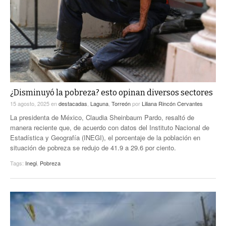
ACTUALIDADES GREM
PC29
EL EXACTO
GLOBO
EXA INFORMA
CONTEXTOS
DIÁLOGOS CON LA HISTORIA
TRAYECTO LAGUNA
TWEETS AND BEATS
A MEDIA MAÑANA
LA MEJOR 97.1 ESTÉREO GALLITO
A TODA LEY
¿Disminuyó la pobreza? esto opinan diversos sectores
ACTUALIDADES GREM
15 agosto, 2025
en
destacadas
,
Laguna
,
Torreón
por
Liliana Rincón Cervantes
ENTRE LAGUNEROS
PULSO
La presidenta de México, Claudia Sheinbaum Pardo, resaltó de
manera reciente que, de acuerdo con datos del Instituto Nacional de
LA MEJOR INFORMACIÓN
Estadística y Geografía (INEGI), el porcentaje de la población en
situación de pobreza se redujo de 41.9 a 29.6 por ciento.
Tags:
Inegi
,
Pobreza