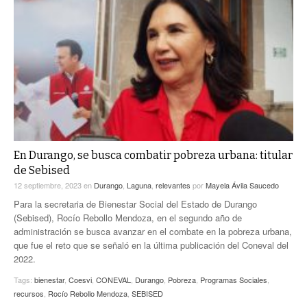
En Durango, se busca combatir pobreza urbana: titular
de Sebised
12 septiembre, 2023
en
Durango
,
Laguna
,
relevantes
por
Mayela Ávila Saucedo
Para la secretaria de Bienestar Social del Estado de Durango
(Sebised), Rocío Rebollo Mendoza, en el segundo año de
administración se busca avanzar en el combate en la pobreza urbana,
que fue el reto que se señaló en la última publicación del Coneval del
2022.
Tags:
bienestar
,
Coesvi
,
CONEVAL
,
Durango
,
Pobreza
,
Programas Sociales
,
recursos
,
Rocío Rebollo Mendoza
,
SEBISED