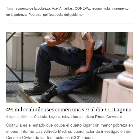
Tags:
aumento de la pobreza
,
Axel Amarillas
,
CONEVAL
,
economista
,
incremento
en la pobreza
,
Pobreza
,
política social del gobierno
491 mil coahuilenses comen una vez al día: CCI Laguna
6 agosto, 2021
en
Coahuila
,
Laguna
,
relevantes
por
Liliana Rincón Cervantes
Coahuila es el estado que ocupa el cuarto lugar con menor pobreza en
el país, informó Luis Alfredo Medina, coordinador de investigación del
Consejo Cívico de las Instituciones (CCI) Laguna