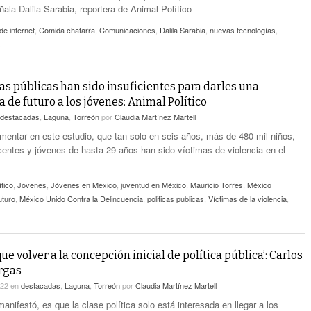
ala Dalila Sarabia, reportera de Animal Político
de internet
,
Comida chatarra
,
Comunicaciones
,
Dalila Sarabia
,
nuevas tecnologías
,
s
cas públicas han sido insuficientes para darles una
 de futuro a los jóvenes: Animal Político
destacadas
,
Laguna
,
Torreón
por
Claudia Martínez Martell
mentar en este estudio, que tan solo en seis años, más de 480 mil niños,
centes y jóvenes de hasta 29 años han sido víctimas de violencia en el
ítico
,
Jóvenes
,
Jóvenes en México
,
juventud en México
,
Mauricio Torres
,
México
uturo
,
México Unido Contra la Delincuencia
,
politicas publicas
,
Víctimas de la violencia
,
e volver a la concepción inicial de política pública’: Carlos
rgas
022
en
destacadas
,
Laguna
,
Torreón
por
Claudia Martínez Martell
anifestó, es que la clase política solo está interesada en llegar a los