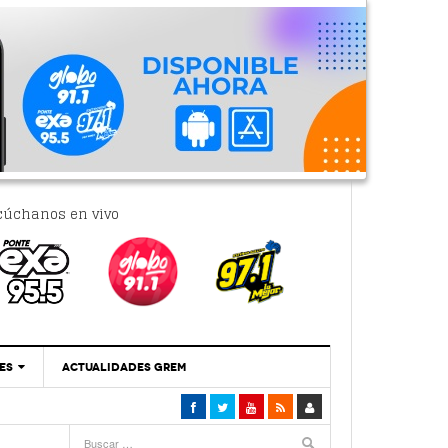
cúchanos en vivo
ES
ACTUALIDADES GREM
‘Se Vale Soñar Con Una Contraloría Ciudadana’
- 6 febrero, 2023
Por PC29