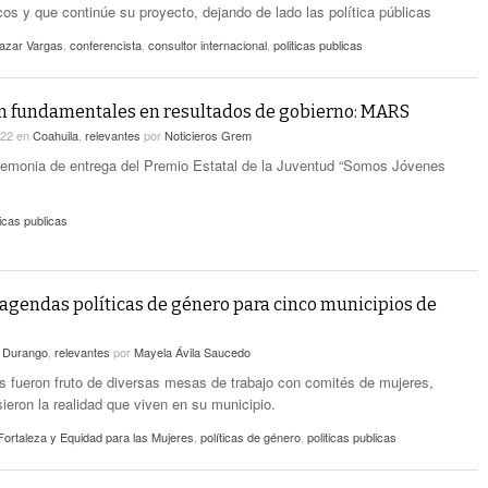
cos y que continúe su proyecto, dejando de lado las política públicas
lazar Vargas
,
conferencista
,
consultor internacional
,
politicas publicas
n fundamentales en resultados de gobierno: MARS
022
en
Coahuila
,
relevantes
por
Noticieros Grem
remonia de entrega del Premio Estatal de la Juventud “Somos Jóvenes
ticas publicas
agendas políticas de género para cinco municipios de
n
Durango
,
relevantes
por
Mayela Ávila Saucedo
 fueron fruto de diversas mesas de trabajo con comités de mujeres,
ieron la realidad que viven en su municipio.
Fortaleza y Equidad para las Mujeres
,
políticas de género
,
politicas publicas