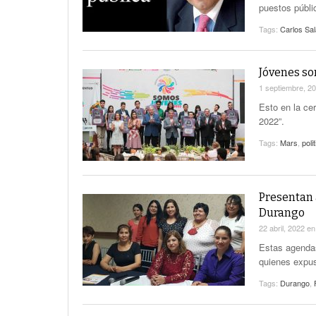
puestos públi
Tags:
Carlos Sa
Jóvenes so
1 septiembre, 2
Esto en la ce
2022”.
Tags:
Mars
,
poli
Presentan 
Durango
22 abril, 2022
e
Estas agendas
quienes expus
Tags:
Durango
,