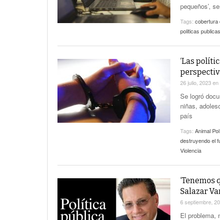
pequeños’, señ
Tags:
cobertura 
politicas publica
‘Las políti
perspectiva
26 julio, 2023
en
Se logró docu
niñas, adoles
país
Tags:
Animal Pol
destruyendo el f
Violencia
‘Tenemos qu
Salazar Va
6 septiembre, 2
El problema, m