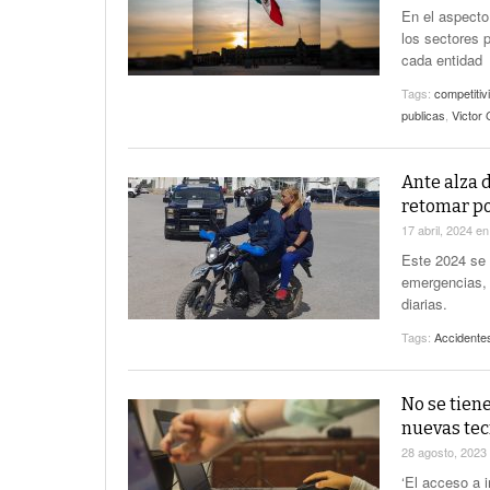
En el aspecto
los sectores 
cada entidad
Tags:
competitiv
publicas
,
Victor
Ante alza 
retomar po
17 abril, 2024
e
Este 2024 se 
emergencias, 
diarias.
Tags:
Accidente
No se tien
nuevas tec
28 agosto, 2023
‘El acceso a i