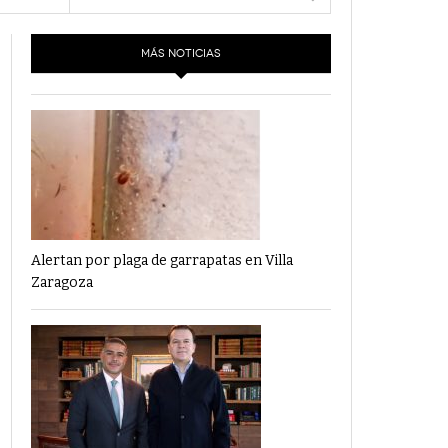
- 6 junio,
Los Dichos Y La Velocidad Por PC29
2022
MÁS NOTICIAS
‘Los Partidos Políticos No Merecen
- 18 mayo, 2022
Financiamiento’ Por PC29
‘La Laguna: Bomba De Tiempo Por Falta De
- 17 mayo, 2021
Planeación’ Por PC29
‘Las Corrupciones, Sus Formas Y Efectos’ Por
- 7 mayo, 2021
PC29
Alertan por plaga de garrapatas en Villa
Zaragoza