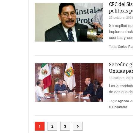
CPC del Si
políticas p
23 octubre, 202
Se explicó qu
implementació
cuentas y com
Tags:
Carlos Ra
Se reúne g
Unidas par
13 octubre, 202
Las autoridad
de desigualda
Tags:
Agenda 2
el Desarrollo
1
2
3