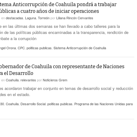
stema Anticorrupción de Coahuila pondrá a trabajar
úblicas a cuatro años de iniciar operaciones
1
en
destacadas
,
Laguna
,
Torreón
por
Liliana Rincón Cervantes
e en las últimas dos semanas se han llevado a cabo talleres para la
n de las políticas públicas encaminadas a la transparencia, rendición de
bate a la corrupción
ngel Orona
,
CPC
,
politicas publicas
,
Sistema Anticorrupción de Coahuila
obernador de Coahuila con representante de Naciones
a el Desarrollo
1
en
Coahuila
,
relevantes
por
Noticieros Grem
es acordaron trabajar en conjunto en temas de desarrollo social y reducción
des en el estado.
030
,
Coahuila
,
Desarrollo Social
,
politicas publicas
,
Programa de las Naciones Unidas para