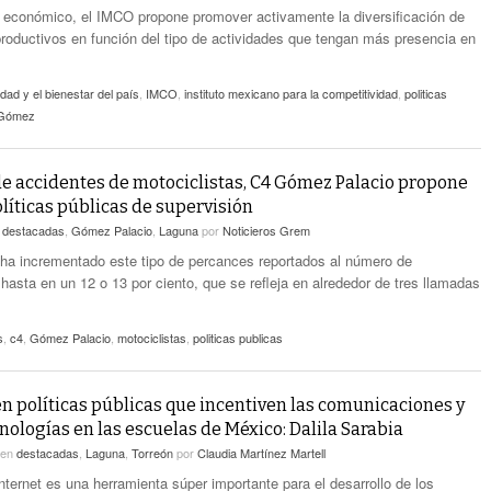
 económico, el IMCO propone promover activamente la diversificación de
productivos en función del tipo de actividades que tengan más presencia en
idad y el bienestar del país
,
IMCO
,
instituto mexicano para la competitividad
,
politicas
 Gómez
de accidentes de motociclistas, C4 Gómez Palacio propone
líticas públicas de supervisión
n
destacadas
,
Gómez Palacio
,
Laguna
por
Noticieros Grem
ha incrementado este tipo de percances reportados al número de
hasta en un 12 o 13 por ciento, que se refleja en alrededor de tres llamadas
s
,
c4
,
Gómez Palacio
,
motociclistas
,
politicas publicas
en políticas públicas que incentiven las comunicaciones y
nologías en las escuelas de México: Dalila Sarabia
en
destacadas
,
Laguna
,
Torreón
por
Claudia Martínez Martell
nternet es una herramienta súper importante para el desarrollo de los