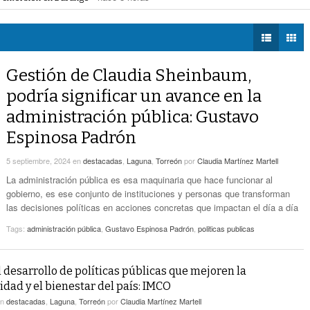
Zaragoza bloquearon Mieleras
- hace 8 horas -
DIÁLOGOS CON LA
Por Falta De Agua, Vecinos De Villa Zaragoza
perar Agua Saludable
- hace 8 horas -
HISTORIA
- hace 8 horas -
Bloquearon Mieleras
r de Justicia de Durango por presunto cohecho
- hace 8 horas -
TWEETS AND
Anuncian Nuevo Pozo De Agua Potable Para
BEATS
Gestión de Claudia Sheinbaum,
- hace 11 horas -
Torreón
LA MEJOR 97.1
podría significar un avance en la
ESTÉREO GALLITO
Lanzan Convocatoria Del Concurso De Poesía
administración pública: Gustavo
- hace 13 horas -
Enriqueta Ochoa
Espinosa Padrón
Expone CLIP Preocupación Por Reformas
Laborales. ‘Hacen Ver A Patrones Como
5 septiembre, 2024
en
destacadas
,
Laguna
,
Torreón
por
Claudia Martínez Martell
- hace 13 horas -
Enemigos’, Considera
La administración pública es esa maquinaria que hace funcionar al
gobierno, es ese conjunto de instituciones y personas que transforman
las decisiones políticas en acciones concretas que impactan el día a día
Tags:
administración pública
,
Gustavo Espinosa Padrón
,
politicas publicas
l desarrollo de políticas públicas que mejoren la
idad y el bienestar del país: IMCO
en
destacadas
,
Laguna
,
Torreón
por
Claudia Martínez Martell