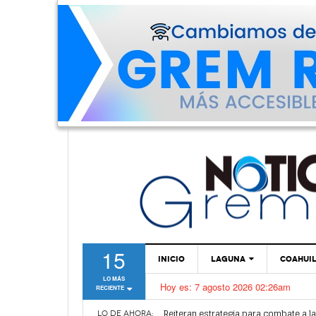
15
INICIO
LAGUNA
COAHUI
LO MÁS
Hoy es:
7 agosto 2026 02:26am
RECIENTE
TORREÓN
Alertan por plaga de garrapatas en Vi
Reiteran estrategia para combate a l
GÓMEZ PALACIO
LO DE AHORA: