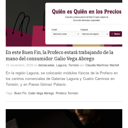
ACTUALIDADES GREM
PC29
EL EXACTO
GLOBO
EXA INFORMA
CONTEXTOS
DIÁLOGOS CON LA HISTORIA
TRAYECTO LAGUNA
TWEETS AND BEATS
A MEDIA MAÑANA
LA MEJOR 97.1 ESTÉREO GALLITO
A TODA LEY
En este Buen Fin, la Profeco estará trabajando de la
ACTUALIDADES GREM
mano del consumidor: Galio Vega Abrego
ENTRE LAGUNEROS
PULSO
12 noviembre, 2025
en
destacadas
,
Laguna
,
Torreón
por
Claudia Martínez Martell
En la región Laguna, se colocarán módulos físicos de la Profeco en
LA MEJOR INFORMACIÓN
los centros comerciales de Galerías Laguna y Cuatro Caminos en
Torreón, y en Paseo Gómez Palacio
Tags:
Buen Fin
,
Galio Vega Abrego
,
Profeco Torreón