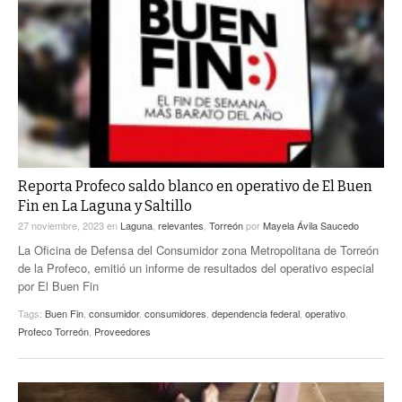
Reporta Profeco saldo blanco en operativo de El Buen
Fin en La Laguna y Saltillo
27 noviembre, 2023
en
Laguna
,
relevantes
,
Torreón
por
Mayela Ávila Saucedo
La Oficina de Defensa del Consumidor zona Metropolitana de Torreón
de la Profeco, emitió un informe de resultados del operativo especial
por El Buen Fin
Tags:
Buen Fin
,
consumidor
,
consumidores
,
dependencia federal
,
operativo
,
Profeco Torreón
,
Proveedores