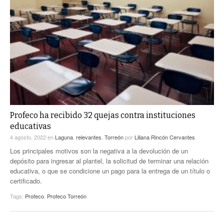
Profeco ha recibido 32 quejas contra instituciones
educativas
4 agosto, 2022
en
Laguna
,
relevantes
,
Torreón
por
Liliana Rincón Cervantes
Los principales motivos son la negativa a la devolución de un
depósito para ingresar al plantel, la solicitud de terminar una relación
educativa, o que se condicione un pago para la entrega de un título o
certificado.
Tags:
Profeco
,
Profeco Torreón