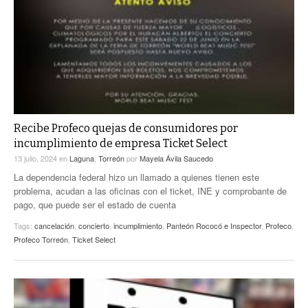
Recibe Profeco quejas de consumidores por
incumplimiento de empresa Ticket Select
13 julio, 2024
en
Laguna
,
Torreón
por
Mayela Ávila Saucedo
La dependencia federal hizo un llamado a quienes tienen este
problema, acudan a las oficinas con el ticket, INE y comprobante de
pago, que puede ser el estado de cuenta
Tags:
cancelación
,
concierto
,
incumplimiento
,
Panteón Rococó e Inspector
,
Profeco
,
Profeco Torreón
,
Ticket Select