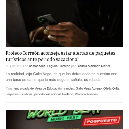
Profeco Torreón aconseja estar alertas de paquetes
turísticos ante periodo vacacional
22 julio, 2024
en
destacadas
,
Laguna
,
Torreón
por
Claudia Martínez Martell
La realidad, dijo Galio Vega, es que los defraudadores cuentan con
una base de datos que lo más seguro, señaló, es robada
Tags:
encargada del Área de Educación
,
fraudes
,
Galio Vega Abrego
,
Ofelia Ortiz
,
paquetes turísticos
,
periodo vacacional
,
Profeco
,
Profeco Torreón