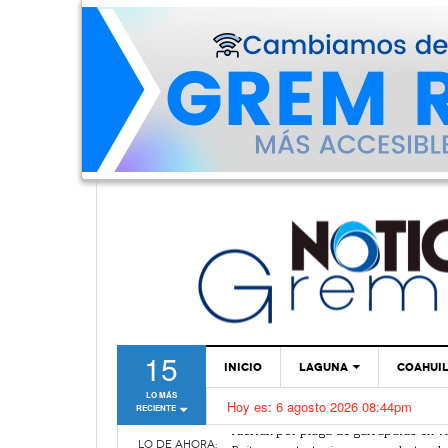
15
INICIO
LAGUNA
COAHUI
LO MÁS
Hoy es:
6 agosto 2026 08:44pm
RECIENTE
TORREÓN
Alertan por plaga de garrapatas en Vi
Reiteran estrategia para combate a l
GÓMEZ PALACIO
LO DE AHORA: