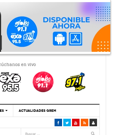
cúchanos en vivo
ES
ACTUALIDADES GREM
‘Se Vale Soñar Con Una Contraloría Ciudadana’
- 6 febrero, 2023
Por PC29