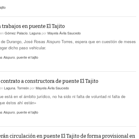
ajito
trabajos en puente El Tajito
en
Gómez Palacio
,
Laguna
por
Mayela Ávila Saucedo
 de Durango, José Rosas Aispuro Torres, espera que en cuestión de meses
egar dicho paso vehicular.
s Aispuro
,
puente el tajito
contrato a constructora de puente El Tajito
en
Laguna
,
Torreón
por
Mayela Ávila Saucedo
 está en el ámbito jurídico, no ha sido ni falta de voluntad ni falta de
que éstos ahí están»
s Aispuro
,
puente el tajito
rán circulación en puente El Tajito de forma provisional en