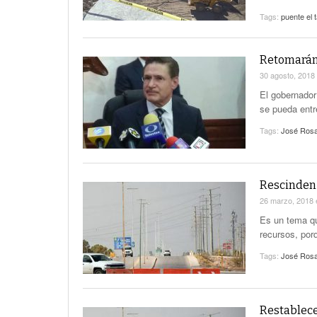
Tags:
puente el t
Retomarán 
30 agosto, 2018
El gobernador
se pueda entr
Tags:
José Rosa
Rescinden 
26 marzo, 2018
Es un tema que
recursos, por
Tags:
José Rosa
Restablece