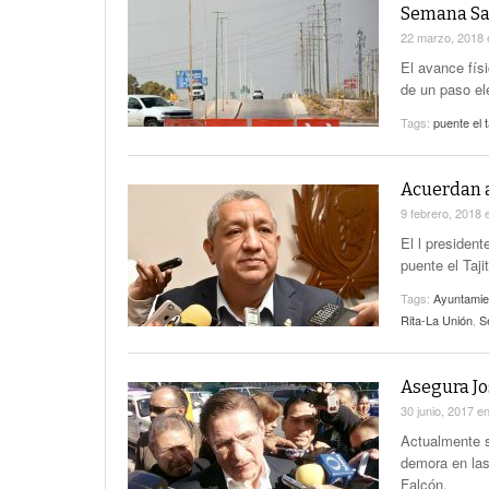
Semana Sa
22 marzo, 2018
El avance físi
de un paso el
Tags:
puente el t
Acuerdan a
9 febrero, 2018
El l presiden
puente el Taj
Tags:
Ayuntamie
Rita-La Unión
,
S
Asegura Jo
30 junio, 2017
e
Actualmente s
demora en las 
Falcón.