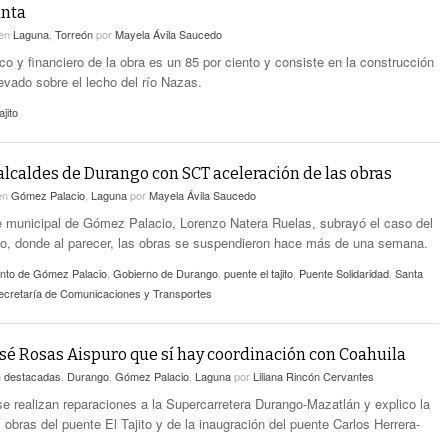
nta
en
Laguna
,
Torreón
por
Mayela Ávila Saucedo
co y financiero de la obra es un 85 por ciento y consiste en la construcción
evado sobre el lecho del río Nazas.
ajito
lcaldes de Durango con SCT aceleración de las obras
en
Gómez Palacio
,
Laguna
por
Mayela Ávila Saucedo
te municipal de Gómez Palacio, Lorenzo Natera Ruelas, subrayó el caso del
ito, donde al parecer, las obras se suspendieron hace más de una semana.
nto de Gómez Palacio
,
Gobierno de Durango
,
puente el tajito
,
Puente Solidaridad
,
Santa
ecretaría de Comunicaciones y Transportes
sé Rosas Aispuro que sí hay coordinación con Coahuila
n
destacadas
,
Durango
,
Gómez Palacio
,
Laguna
por
Liliana Rincón Cervantes
e realizan reparaciones a la Supercarretera Durango-Mazatlán y explico la
obras del puente El Tajito y de la inaugración del puente Carlos Herrera-