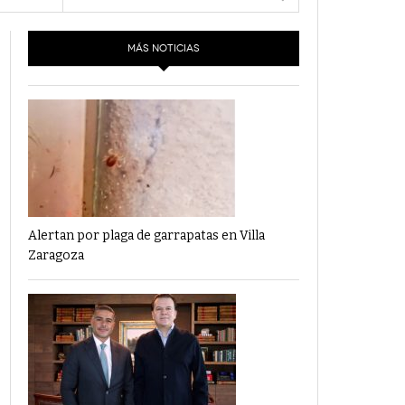
- 6 junio,
Los Dichos Y La Velocidad Por PC29
2022
MÁS NOTICIAS
‘Los Partidos Políticos No Merecen
- 18 mayo, 2022
Financiamiento’ Por PC29
‘La Laguna: Bomba De Tiempo Por Falta De
- 17 mayo, 2021
Planeación’ Por PC29
‘Las Corrupciones, Sus Formas Y Efectos’ Por
- 7 mayo, 2021
PC29
Alertan por plaga de garrapatas en Villa
Zaragoza