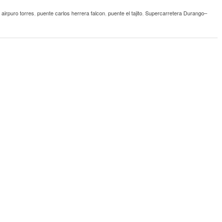
 airpuro torres
,
puente carlos herrera falcon
,
puente el tajito
,
Supercarretera Durango–