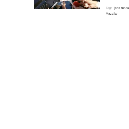
Tags:
jose rosas
Mazatlán