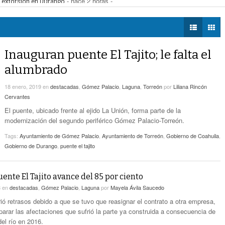
Zaragoza bloquearon Mieleras
- hace 2 horas -
DIÁLOGOS CON LA
Por Falta De Agua, Vecinos De Villa Zaragoza
perar Agua Saludable
- hace 2 horas -
HISTORIA
- hace 2 horas -
Bloquearon Mieleras
r de Justicia de Durango por presunto cohecho
- hace 3 horas -
TWEETS AND
Anuncian Nuevo Pozo De Agua Potable Para
BEATS
Inauguran puente El Tajito; le falta el
- hace 5 horas -
Torreón
LA MEJOR 97.1
alumbrado
ESTÉREO GALLITO
Lanzan Convocatoria Del Concurso De Poesía
- hace 7 horas -
Enriqueta Ochoa
18 enero, 2019
en
destacadas
,
Gómez Palacio
,
Laguna
,
Torreón
por
Liliana Rincón
Cervantes
Expone CLIP Preocupación Por Reformas
El puente, ubicado frente al ejido La Unión, forma parte de la
Laborales. ‘Hacen Ver A Patrones Como
modernización del segundo periférico Gómez Palacio-Torreón.
- hace 7 horas -
Enemigos’, Considera
Tags:
Ayuntamiento de Gómez Palacio
,
Ayuntamiento de Torreón
,
Gobierno de Coahuila
,
Gobierno de Durango
,
puente el tajito
ente El Tajito avance del 85 por ciento
8
en
destacadas
,
Gómez Palacio
,
Laguna
por
Mayela Ávila Saucedo
rió retrasos debido a que se tuvo que reasignar el contrato a otra empresa,
arar las afectaciones que sufrió la parte ya construida a consecuencia de
el río en 2016.