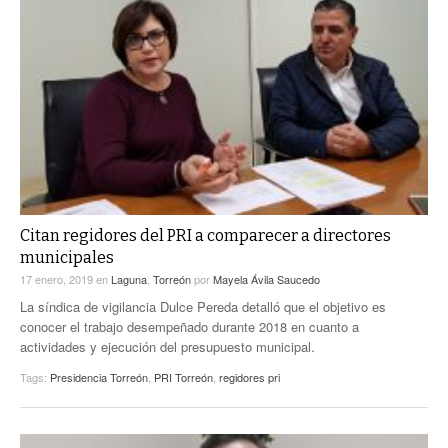
Citan regidores del PRI a comparecer a directores
municipales
17 enero, 2019
en
Laguna
,
Torreón
por
Mayela Ávila Saucedo
La síndica de vigilancia Dulce Pereda detalló que el objetivo es
conocer el trabajo desempeñado durante 2018 en cuanto a
actividades y ejecución del presupuesto municipal.
Tags:
Presidencia Torreón
,
PRI Torreón
,
regidores pri