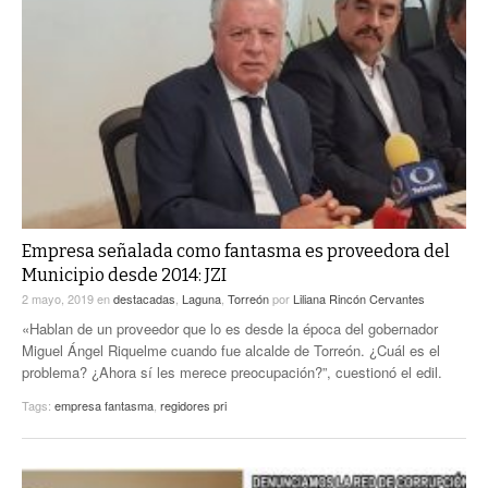
Empresa señalada como fantasma es proveedora del
Municipio desde 2014: JZI
2 mayo, 2019
en
destacadas
,
Laguna
,
Torreón
por
Liliana Rincón Cervantes
«Hablan de un proveedor que lo es desde la época del gobernador
Miguel Ángel Riquelme cuando fue alcalde de Torreón. ¿Cuál es el
problema? ¿Ahora sí les merece preocupación?”, cuestionó el edil.
Tags:
empresa fantasma
,
regidores pri