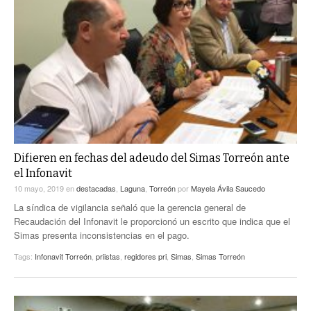
Difieren en fechas del adeudo del Simas Torreón ante
el Infonavit
10 mayo, 2019
en
destacadas
,
Laguna
,
Torreón
por
Mayela Ávila Saucedo
La síndica de vigilancia señaló que la gerencia general de
Recaudación del Infonavit le proporcionó un escrito que indica que el
Simas presenta inconsistencias en el pago.
Tags:
Infonavit Torreón
,
priistas
,
regidores pri
,
Simas
,
Simas Torreón