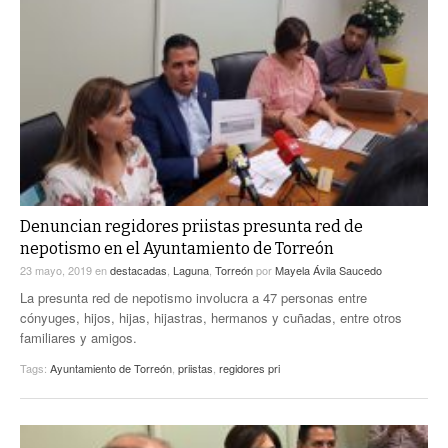
Denuncian regidores priistas presunta red de
nepotismo en el Ayuntamiento de Torreón
23 mayo, 2019
en
destacadas
,
Laguna
,
Torreón
por
Mayela Ávila Saucedo
La presunta red de nepotismo involucra a 47 personas entre
cónyuges, hijos, hijas, hijastras, hermanos y cuñadas, entre otros
familiares y amigos.
Tags:
Ayuntamiento de Torreón
,
priistas
,
regidores pri