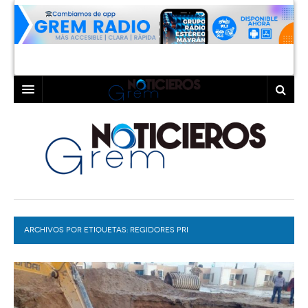
INICIO
LAGUNA
COAHUILA
TORREÓN
DURANGO
GÓMEZ PALACIO
ARCHIVOS POR ETIQUETAS:
DEPORTES
LERDO
REGIDORES PRI
PROGRAMAS
COLABORADORES
EXA