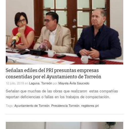
Señalan ediles del PRI presuntas empresas
consentidas por el Ayuntamiento de Torreón
10 julio, 2019
en
Laguna
,
Torreón
por
Mayela Ávila Saucedo
Señalan que muchas de las obras que realizaron estas compañías
reportan deficiencias o fallas en los trabajos de compactación.
Tags:
Ayuntamiento de Torreón
,
Presidencia Torreón
,
regidores pri