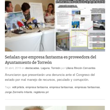
Señalan que empresa fantasma es proveedora del
Ayuntamiento de Torreón
30 abril, 2019
en
destacadas
,
Laguna
,
Torreón
por
Liliana Rincón Cervantes
Anunciaron que presentarán una denuncia ante el Congreso del
estado por mal manejo de recursos, peculado y corrupción.
Tags:
edil priista
,
empresa fantasma
,
empresa fantasmas
,
empresas fantasmas
,
Jorge Zermeño Infante
,
regidores pri