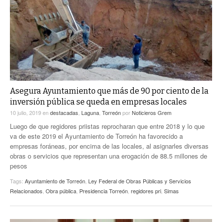
ACTUALIDADES GREM
PC29
EL EXACTO
GLOBO
EXA INFORMA
CONTEXTOS
DIÁLOGOS CON LA HISTORIA
TRAYECTO LAGUNA
TWEETS AND BEATS
A MEDIA MAÑANA
LA MEJOR 97.1 ESTÉREO GALLITO
A TODA LEY
Asegura Ayuntamiento que más de 90 por ciento de la
ACTUALIDADES GREM
inversión pública se queda en empresas locales
ENTRE LAGUNEROS
PULSO
10 julio, 2019
en
destacadas
,
Laguna
,
Torreón
por
Noticieros Grem
Luego de que regidores priistas reprocharan que entre 2018 y lo que
LA MEJOR INFORMACIÓN
va de este 2019 el Ayuntamiento de Torreón ha favorecido a
empresas foráneas, por encima de las locales, al asignarles diversas
obras o servicios que representan una erogación de 88.5 millones de
pesos
Tags:
Ayuntamiento de Torreón
,
Ley Federal de Obras Públicas y Servicios
Relacionados
,
Obra pública
,
Presidencia Torreón
,
regidores pri
,
Simas