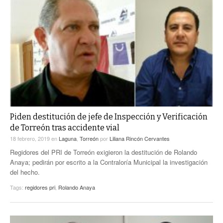
Piden destitución de jefe de Inspección y Verificación
de Torreón tras accidente vial
18 febrero, 2019
en
Laguna
,
Torreón
por
Liliana Rincón Cervantes
Regidores del PRI de Torreón exigieron la destitución de Rolando
Anaya; pedirán por escrito a la Contraloría Municipal la investigación
del hecho.
Tags:
regidores pri
,
Rolando Anaya