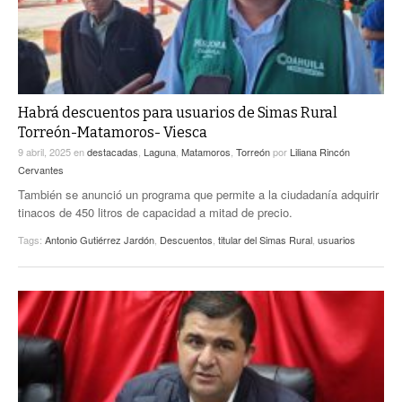
Habrá descuentos para usuarios de Simas Rural
Torreón-Matamoros- Viesca
9 abril, 2025
en
destacadas
,
Laguna
,
Matamoros
,
Torreón
por
Liliana Rincón
Cervantes
También se anunció un programa que permite a la ciudadanía adquirir
tinacos de 450 litros de capacidad a mitad de precio.
Tags:
Antonio Gutiérrez Jardón
,
Descuentos
,
titular del Simas Rural
,
usuarios