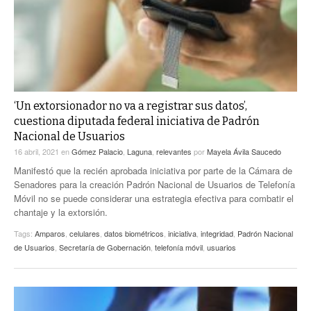
‘Un extorsionador no va a registrar sus datos’,
cuestiona diputada federal iniciativa de Padrón
Nacional de Usuarios
16 abril, 2021
en
Gómez Palacio
,
Laguna
,
relevantes
por
Mayela Ávila Saucedo
Manifestó que la recién aprobada iniciativa por parte de la Cámara de
Senadores para la creación Padrón Nacional de Usuarios de Telefonía
Móvil no se puede considerar una estrategia efectiva para combatir el
chantaje y la extorsión.
Tags:
Amparos
,
celulares
,
datos biométricos
,
iniciativa
,
integridad
,
Padrón Nacional
de Usuarios
,
Secretaría de Gobernación
,
telefonía móvil
,
usuarios