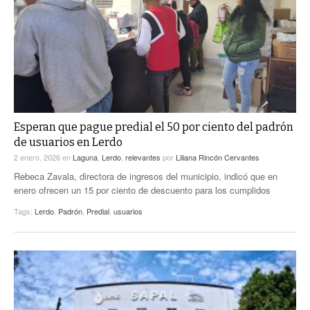
ACTUALIDADES GREM
PC29
EL EXACTO
GLOBO
EXA INFORMA
CONTEXTOS
DIÁLOGOS CON LA HISTORIA
TRAYECTO LAGUNA
TWEETS AND BEATS
A MEDIA MAÑANA
LA MEJOR 97.1 ESTÉREO GALLITO
A TODA LEY
Esperan que pague predial el 50 por ciento del padrón
ACTUALIDADES GREM
de usuarios en Lerdo
ENTRE LAGUNEROS
PULSO
2 enero, 2026
en
Laguna
,
Lerdo
,
relevantes
por
Liliana Rincón Cervantes
Rebeca Zavala, directora de ingresos del municipio, indicó que en
LA MEJOR INFORMACIÓN
enero ofrecen un 15 por ciento de descuento para los cumplidos
Tags:
Lerdo
,
Padrón
,
Predial
,
usuarios