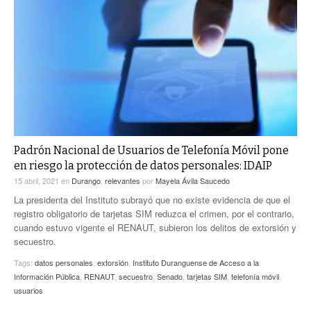
Padrón Nacional de Usuarios de Telefonía Móvil pone
en riesgo la protección de datos personales: IDAIP
15 abril, 2021
en
Durango
,
relevantes
por
Mayela Ávila Saucedo
La presidenta del Instituto subrayó que no existe evidencia de que el
registro obligatorio de tarjetas SIM reduzca el crimen, por el contrario,
cuando estuvo vigente el RENAUT, subieron los delitos de extorsión y
secuestro.
Tags:
datos personales
,
extorsión
,
Instituto Duranguense de Acceso a la
Información Pública
,
RENAUT
,
secuestro
,
Senado
,
tarjetas SIM
,
telefonía móvil
,
usuarios