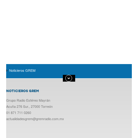
Noticieros GREM
NOTICIEROS GREM
Grupo Radio Estéreo Mayrán
Acuña 276 Sur., 27000 Torreón
01 871 711 0260
actualidadesgrem@gremradio.com.mx