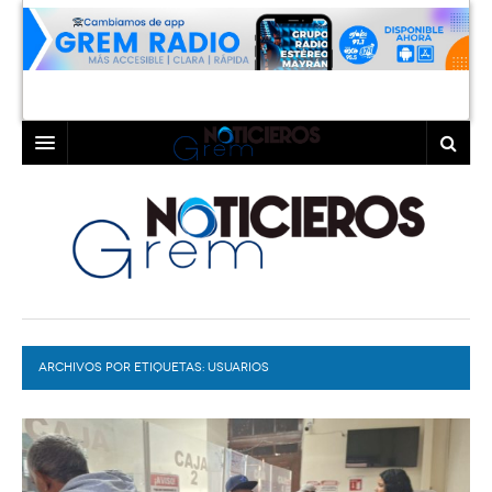
INICIO
LAGUNA
COAHUILA
TORREÓN
DURANGO
GÓMEZ PALACIO
ARCHIVOS POR ETIQUETAS:
DEPORTES
LERDO
USUARIOS
PROGRAMAS
COLABORADORES
EXA