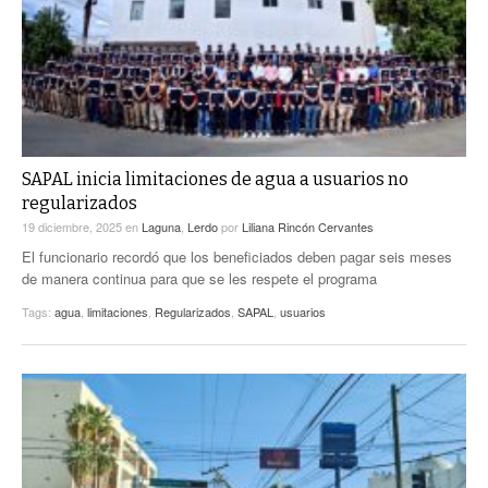
SAPAL inicia limitaciones de agua a usuarios no
regularizados
19 diciembre, 2025
en
Laguna
,
Lerdo
por
Liliana Rincón Cervantes
El funcionario recordó que los beneficiados deben pagar seis meses
de manera continua para que se les respete el programa
Tags:
agua
,
limitaciones
,
Regularizados
,
SAPAL
,
usuarios