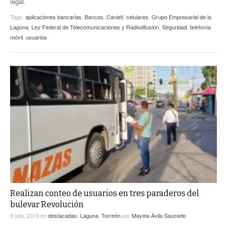
legal.
Tags:
aplicaciones bancarias
,
Bancos
,
Canieti
,
celulares
,
Grupo Empresarial de la
Laguna
,
Ley Federal de Telecomunicaciones y Radiodifusión
,
Seguridad
,
telefonía
móvil
,
usuarios
Realizan conteo de usuarios en tres paraderos del
bulevar Revolución
9 julio, 2019
en
destacadas
,
Laguna
,
Torreón
por
Mayela Ávila Saucedo