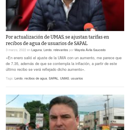
Por actualización de UMAS, se ajustan tarifas en
recibos de agua de usuarios de SAPAL
3 marzo, 2022
en
Laguna
,
Lerdo
,
relevantes
por
Mayela Ávila Saucedo
«En enero salió el ajuste de la UMA con un aumento, me parece que
de 7.35, además de que se contempla la inflación, a partir de este
último recibo se verá reflejado dicho aumento».
Tags:
Lerdo
,
recibos de agua
,
SAPAL
,
UMAS
,
usuarios