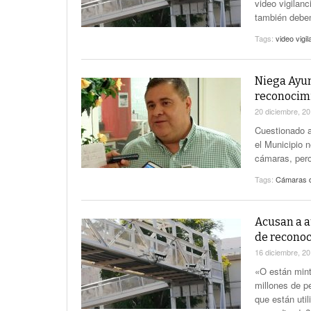
video vigilanc
también debe
Tags:
video vigil
Niega Ayun
reconocimi
20 diciembre, 2
Cuestionado a
el Municipio 
cámaras, pero
Tags:
Cámaras de
Acusan a a
de reconoc
16 diciembre, 2
«O están mint
millones de pe
que están uti