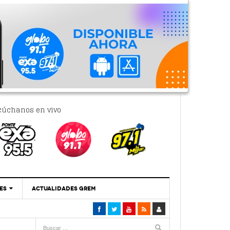
cúchanos en vivo
ES
ACTUALIDADES GREM
‘Se Vale Soñar Con Una Contraloría Ciudadana’
- 6 febrero, 2023
Por PC29