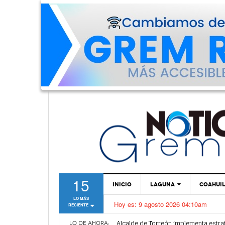
15
INICIO
LAGUNA
COAHUI
LO MÁS
Hoy es:
9 agosto 2026 04:10am
RECIENTE
TORREÓN
Dirección de Salud Municipal de Torr
Alcalde de Torreón implementa estra
GÓMEZ PALACIO
LO DE AHORA: