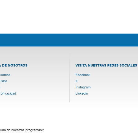
A DE NOSOTROS
VISITA NUESTRAS REDES SOCIALES
 somos
Facebook
sitio
X
o
Instagram
 privacidad
Linkedin
lguno de nuestros programas?