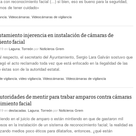
ia con reconocimiento facial (…) si bien, eso es bueno para la seguridad,
mos de tener cuidado»
ancia
,
Videocámaras
,
Videocámaras de vigilancia
tamiento injerencia en instalación de cámaras de
ento facial
019
en
Laguna
,
Torreón
por
Noticieros Grem
l respecto, el secretario del Ayuntamiento, Sergio Lara Galván sostuvo que
negó el acto reclamado toda vez que está enfocado en la ilegalidad de las
 éstas son de la autoridad estatal.
 vigilancia
,
video vigilancia
,
Videocámaras
,
Videocámaras de vigilancia
utoridades de mentir para trabar amparos contra cámaras
imiento facial
019
en
destacadas
,
Laguna
,
Torreón
por
Noticieros Grem
iendo en el juicio de amparo o están mintiendo en que de gastaron mil
sos en la instalación de un sistema de reconocimiento facial; la realidad es
lizando medios poco éticos para dilatarlos, entonces, ¿qué están