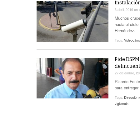
Instalació
3 abril, 2019
en
Muchos crucer
hacia el ciel
Hernández.
Tags:
Videocám
Pide DSPM 
delincuen
27 diciembre, 2
Ricardo Fonte
para entregar
Tags:
Dirección
vigilancia