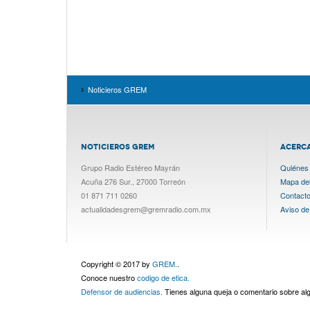
Noticieros GREM
NOTICIEROS GREM
ACERC
Grupo Radio Estéreo Mayrán
Quiénes
Acuña 276 Sur., 27000 Torreón
Mapa del 
01 871 711 0260
Contact
actualidadesgrem@gremradio.com.mx
Aviso de
Copyright © 2017 by
GREM.
.
Conoce nuestro
codigo de etica.
Defensor de audiencias.
Tienes alguna queja o comentario sobre a