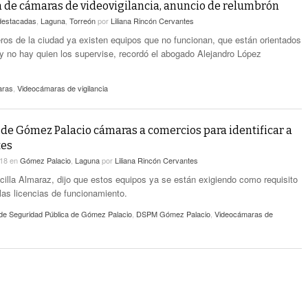
n de cámaras de videovigilancia, anuncio de relumbrón
destacadas
,
Laguna
,
Torreón
por
Liliana Rincón Cervantes
os de la ciudad ya existen equipos que no funcionan, que están orientados
o y no hay quien los supervise, recordó el abogado Alejandro López
aras
,
Videocámaras de vigilancia
de Gómez Palacio cámaras a comercios para identificar a
tes
018
en
Gómez Palacio
,
Laguna
por
Liliana Rincón Cervantes
cilla Almaraz, dijo que estos equipos ya se están exigiendo como requisito
 las licencias de funcionamiento.
 de Seguridad Pública de Gómez Palacio
,
DSPM Gómez Palacio
,
Videocámaras de