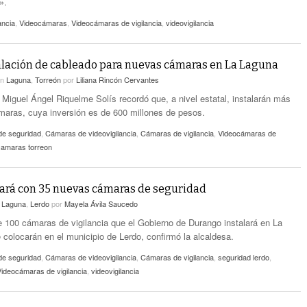
».
ancia
,
Videocámaras
,
Videocámaras de vigilancia
,
videovigilancia
talación de cableado para nuevas cámaras en La Laguna
en
Laguna
,
Torreón
por
Liliana Rincón Cervantes
 Miguel Ángel Riquelme Solís recordó que, a nivel estatal, instalarán más
maras, cuya inversión es de 600 millones de pesos.
e seguridad
,
Cámaras de videovigilancia
,
Cámaras de vigilancia
,
Videocámaras de
camaras torreon
ará con 35 nuevas cámaras de seguridad
n
Laguna
,
Lerdo
por
Mayela Ávila Saucedo
 100 cámaras de vigilancia que el Gobierno de Durango instalará en La
 colocarán en el municipio de Lerdo, confirmó la alcaldesa.
e seguridad
,
Cámaras de videovigilancia
,
Cámaras de vigilancia
,
seguridad lerdo
,
Videocámaras de vigilancia
,
videovigilancia