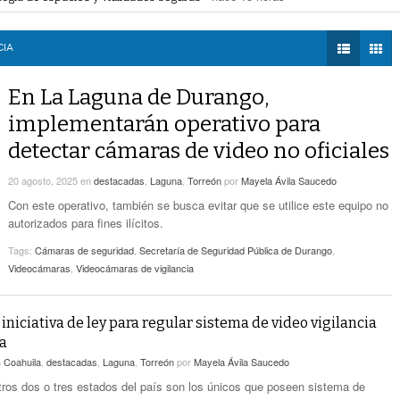
- hace 15 horas -
Estatales
 la movilidad de taxis
- hace 16 horas -
DIÁLOGOS CON LA
mercial de Torreón
- hace 16 horas -
HISTORIA
Alcalde De Torreón Implementa Estrategia De
ncias de construcción
- hace 16 horas -
CIA
- hace 15 horas -
Espacios Y Vialidades Seguras
TWEETS AND
BEATS
En La Laguna de Durango,
Proponen Más Tecnología Para Vigilar La
LA MEJOR 97.1
- hace 16 horas -
Movilidad De Taxis
implementarán operativo para
ESTÉREO GALLITO
detectar cámaras de video no oficiales
Detienen A 18 Personas En Centro Comercial
- hace 16 horas -
De Torreón
20 agosto, 2025
en
destacadas
,
Laguna
,
Torreón
por
Mayela Ávila Saucedo
Realizan En Torreón Trámites De Licencias De
Con este operativo, también se busca evitar que se utilice este equipo no
- hace 16 horas -
Construcción
autorizados para fines ilícitos.
Tags:
Cámaras de seguridad
,
Secretaría de Seguridad Pública de Durango
,
Videocámaras
,
Videocámaras de vigilancia
iniciativa de ley para regular sistema de video vigilancia
a
n
Coahuila
,
destacadas
,
Laguna
,
Torreón
por
Mayela Ávila Saucedo
tros dos o tres estados del país son los únicos que poseen sistema de