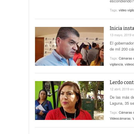
escondiendo?
Tags:
video vigil
Inicia ins
13 mayo, 2019
El gobernador
de mil 200 cá
Tags:
Cámaras d
vigilancia
,
video
Lerdo cont
12 abril, 2019
e
De las más de
Laguna, 35 se
Tags:
Cámaras d
Videocámaras
,