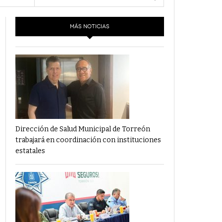
- 6 junio,
Los Dichos Y La Velocidad Por PC29
2022
MÁS NOTICIAS
‘Los Partidos Políticos No Merecen
- 18 mayo, 2022
Financiamiento’ Por PC29
‘La Laguna: Bomba De Tiempo Por Falta De
- 17 mayo, 2021
Planeación’ Por PC29
‘Las Corrupciones, Sus Formas Y Efectos’ Por
- 7 mayo, 2021
PC29
Dirección de Salud Municipal de Torreón
trabajará en coordinación con instituciones
estatales